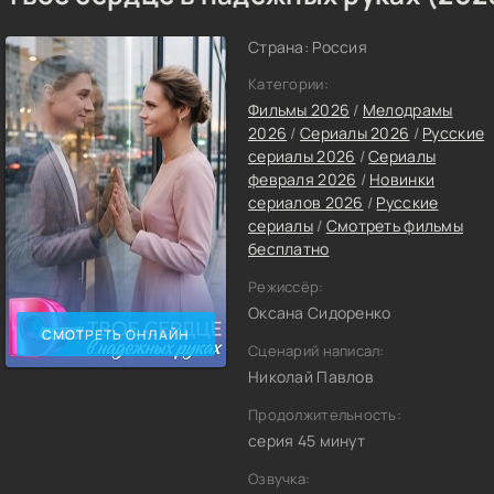
Страна: Россия
Категории:
Фильмы 2026
/
Мелодрамы
2026
/
Сериалы 2026
/
Русские
сериалы 2026
/
Сериалы
февраля 2026
/
Новинки
сериалов 2026
/
Русские
сериалы
/
Смотреть фильмы
бесплатно
Режиссёр:
Оксана Сидоренко
СМОТРЕТЬ ОНЛАЙН
Сценарий написал:
Николай Павлов
Продолжительность:
серия 45 минут
Озвучка: