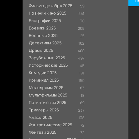
П
Фильмы декабря 2025
59
Новинки кино 2025
541
Биографии 2025
30
Боевики 2025
205
Военные 2025
25
Детективы 2025
102
Драмы 2025
400
Зарубежные 2025
497
Исторические 2025
45
Комедии 2025
191
Криминал 2025
190
Мелодрамы 2025
83
Мультфильмы 2025
18
Приключения 2025
69
Триллеры 2025
237
Ужасы 2025
138
Фантастические 2025
72
Фэнтези 2025
72