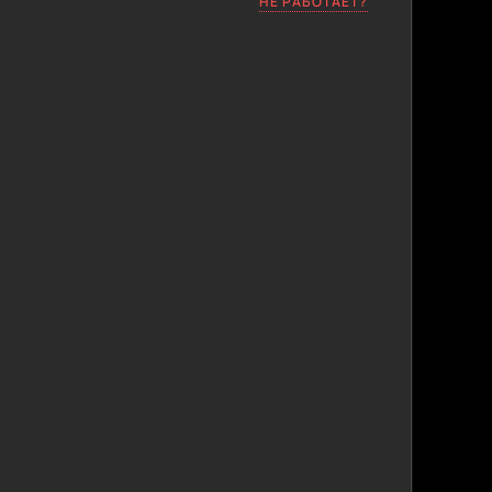
НЕ РАБОТАЕТ?