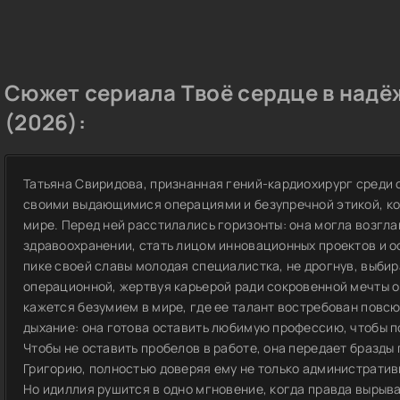
Сюжет сериала Твоё сердце в надё
(2026):
Татьяна Свиридова, признанная гений-кардиохирург среди 
своими выдающимися операциями и безупречной этикой, ко
мире. Перед ней расстилались горизонты: она могла возгл
здравоохранении, стать лицом инновационных проектов и о
пике своей славы молодая специалистка, не дрогнув, выбира
операционной, жертвуя карьерой ради сокровенной мечты о 
кажется безумием в мире, где ее талант востребован повсюд
дыхание: она готова оставить любимую профессию, чтобы п
Чтобы не оставить пробелов в работе, она передает бразд
Григорию, полностью доверяя ему не только административн
Но идиллия рушится в одно мгновение, когда правда вырыв