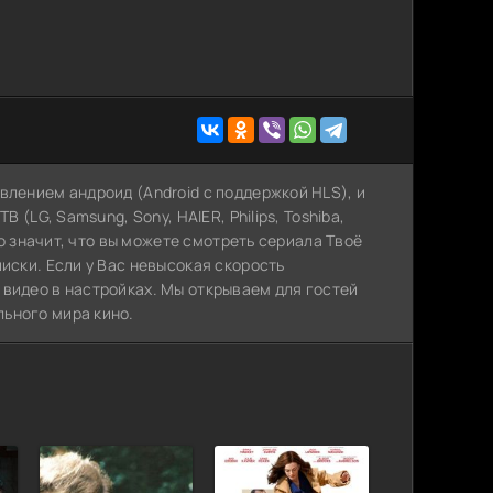
влением андроид (Android с поддержкой HLS), и
 (LG, Samsung, Sony, HAIER, Philips, Toshiba,
Это значит, что вы можете cмотреть сериала Твоё
иски. Если у Вас невысокая скорость
 видео в настройках. Мы открываем для гостей
ьного мира кино.