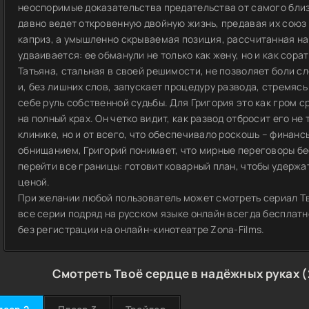
неоспоримые доказательства предательства от самого близ
давно ведет откровенную двойную жизнь, предавая их союз с
каприз, а умышленно скрываемая позиция, рассчитанная на 
удваивается: ее обманули не только как жену, но и как сора
Татьяна, стальная в своей решимости, не позволяет боли с
и, без лишних слов, запускает процедуру развода, стремясь
себе руль собственной судьбы. Для Григория это как гром с
на полный крах. Он четко видит, как развод отбросит его не
клинике, но и от всего, что обеспечивало роскошь – финанс
обнищанием, Григорий понимает, что мирные переговоры б
перейти все границы: готовит коварный план, чтобы удержа
ценой.
При желании любой пользователь может смотреть сериал Тв
все серии подряд на русском языке онлайн всегда бесплатно
без регистрации на онлайн-кинотеатре Zona-Films.
Смотреть Твоё сердце в надёжных руках (