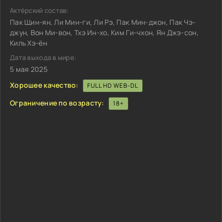
Актёрский состав:
Пак Щин-ян, Ли Мин-ги, Ли Рэ, Пак Мин-джон, Пак Чэ-
джун, Вон Ми-вон, Тхэ Ин-хо, Ким Ги-чхон, Ян Джэ-сон,
Киль Хэ-ён
Дата выхода в мире:
5 мая 2025
Хорошее качество:
FULL HD WEB-DL
Ограничение по возрасту:
18+