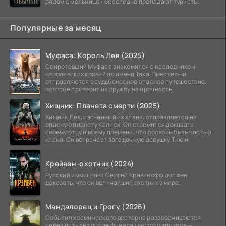
рядом с мельницей бесследно пропадают туристы.
Популярные за месяц
Муфаса: Король Лев (2025)
Осиротевший Муфаса знакомится с наследником
королевских кровей по имени Така. Вместе они
отправляются в судьбоносное опасное путешествие,
которое проверит их дружбу на прочность.
Хищник: Планета смерти (2025)
Хищник Дек, изгнанный из клана, отправляется на
опасную планету Калиск. Он стремится доказать
своему отцу и всему племени, что достоин быть частью
клана. Он встречает загадочную девушку Тию и
Крейвен-охотник (2024)
Русский иммигрант Сергей Кравинофф должен
доказать, что он величайший охотник в мире.
Мандалорец и Грогу (2026)
События космического вестерна разворачиваются
через пять лет после финала шестого эпизода —