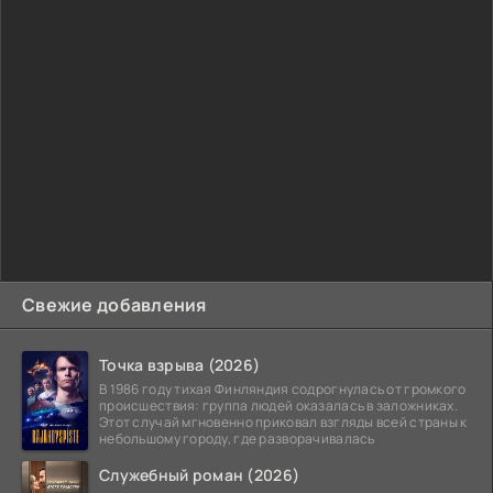
Свежие добавления
Точка взрыва (2026)
В 1986 году тихая Финляндия содрогнулась от громкого
происшествия: группа людей оказалась в заложниках.
Этот случай мгновенно приковал взгляды всей страны к
небольшому городу, где разворачивалась
Служебный роман (2026)