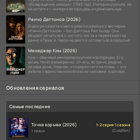
«Возвращение джедая» (1983 год). Империя рухнула, но
её остатки — имперские офицеры и криминальные
Ранчо Даттонов (2026)
В центре сюжета нового девятисерийного вестерна
«Ранчо Даттонов» — Бет Даттон и Рип Уилер. Они
решают начать всё с чистого листа и переезжают на
ранчо в Техасе. Герои надеются оставить все прошлые
Менеджер Ким (2026)
Ким — обычный менеджер крупной корпорации. Его
жизнь течёт размеренно: отчёты, встречи, редкие
вечера дома. Главное, что держит его на плаву, — это
забота о единственном близком человеке, о дочери.
Обновления сериалов
Самые последние
Точка взрыва (2026)
1-2 серия 1 сезона
(Coldfilm)
1 сезон