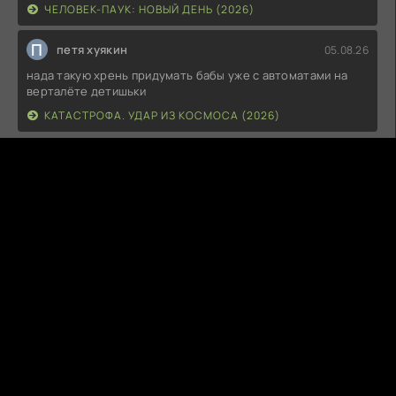
ЧЕЛОВЕК-ПАУК: НОВЫЙ ДЕНЬ (2026)
П
петя хуякин
05.08.26
нада такую хрень придумать бабы уже с автоматами на
верталёте детишьки
КАТАСТРОФА. УДАР ИЗ КОСМОСА (2026)