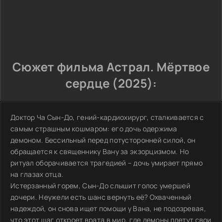
Сюжет фильма Астрал. Мёртвое
сердце (2025):
Доктор Ча Сын-До, гений-кардиохирург, сталкивается с
самым страшным кошмаром: его дочь одержима
демоном. Бессильный перед потусторонней силой, он
обращается к священнику Вану за экзорцизмом. Но
ритуал оборачивается трагедией – дочь умирает прямо
на глазах отца.
Истерзанный горем, Сын-До слышит голос умершей
дочери. Неужели есть шанс вернуть её? Охваченный
надеждой, он снова ищет помощи у Вана, не подозревая,
что этот шаг откроет врата в мир, где демоны плетут свои