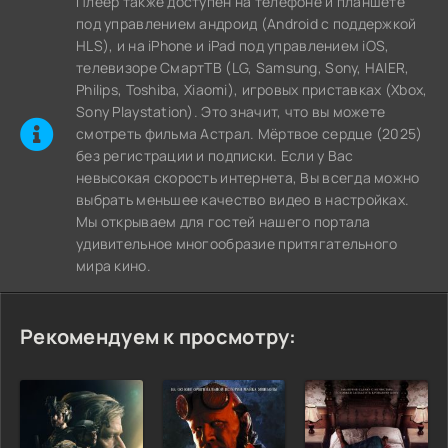
Плеер также доступен на телефоне и планшете
под управлением андроид (Android с поддержкой
HLS), и на iPhone и iPad под управлением iOS,
телевизоре СмартТВ (LG, Samsung, Sony, HAIER,
Philips, Toshiba, Xiaomi), игровых приставках (Xbox,
Sony Playstation). Это значит, что вы можете
cмотреть фильма Астрал. Мёртвое сердце (2025)
без регистрации и подписки. Если у Вас
невысокая скорость интернета, Вы всегда можно
выбрать меньшее качество видео в настройках.
Мы открываем для гостей нашего портала
удивительное многообразие притягательного
мира кино.
Рекомендуем к просмотру: