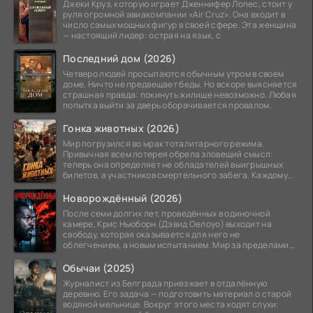
Джеки Круз, которую играет Дженнифер Лопес, стоит у
руля огромной авиакомпании «Air Cruz». Она входит в
число самых мощных фигур в своей сфере. Эта женщина
— настоящий лидер: острая на язык, с
Последний дом (2026)
Четверо людей просыпаются обычным утром в своем
доме. Ничто не предвещает беды. Но вскоре выясняется
страшная правда: покинуть жилище невозможно. Любая
попытка выйти за дверь оборачивается провалом.
Гонка животных (2026)
Мир погрузился во мрак тоталитарного режима.
Привычная всем лотерея обрела зловещий смысл:
теперь она определяет не обладателей выигрышных
билетов, а участников смертельного забега. Каждому
номеру
Новорождённый (2026)
После семи долгих лет, проведённых в одиночной
камере, Крис Ньюборн (Дэвид Оелоуо) выходит на
свободу, которая оказывается для него не
облегчением, а новым испытанием. Мир за пределами
тюремных стен
Обычаи (2025)
Журналист из Белграда приезжает в отдалённую
деревню. Его задача — подготовить материал о старой
водяной мельнице. Вокруг этого места ходят слухи: