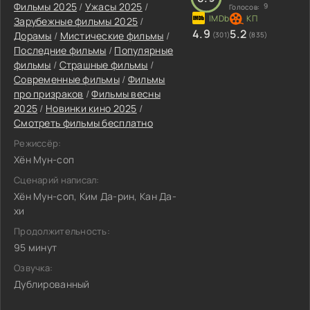
Фильмы 2025
/
Ужасы 2025
/
9
Голосов:
Зарубежные фильмы 2025
/
4.9
5.2
Дорамы
/
Мистические фильмы
/
(301)
(835)
Последние фильмы
/
Популярные
фильмы
/
Страшные фильмы
/
Современные фильмы
/
Фильмы
про призраков
/
Фильмы весны
2025
/
Новинки кино 2025
/
Смотреть фильмы бесплатно
Режиссёр:
Хён Мун-соп
Сценарий написал:
Хён Мун-соп, Ким Да-рин, Кан Да-
хи
Продолжительность:
95 минут
Озвучка:
Дублированный