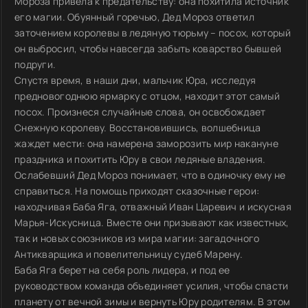
Мороза привела к предательству: она похитила источник
его магии. Обуянный горечью, Дед Мороз ответил
заточением королевы в ледяную тюрьму – посох, который
он выбросил, чтобы навсегда забыть коварство бывшей
подруги.
Спустя время, в наши дни, мальчик Юра, исследуя
предновогоднюю ярмарку с отцом, находит этот самый
посох. Произнеся случайные слова, он освобождает
Снежную королеву. Восстановившись, волшебница
жаждет мести: она намерена заморозить мир накануне
праздника и похитить Юру в свои ледяные владения.
Ослабевший Дед Мороз понимает, что в одиночку ему не
справиться. На помощь приходят сказочные герои:
находчивая Баба Яга, отважный Иван Царевич и искусная
Марья-Искусница. Вместе они призывают как известных,
так и новых союзников из мира магии: загадочного
Антикварщика и повелительницу судеб Марену.
Баба Яга берет на себя роль лидера, и под ее
руководством команда объединяет усилия, чтобы спасти
планету от вечной зимы и вернуть Юру родителям. В этом