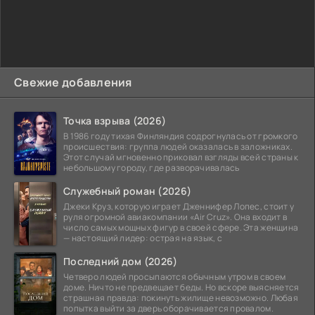
Свежие добавления
Точка взрыва (2026)
В 1986 году тихая Финляндия содрогнулась от громкого
происшествия: группа людей оказалась в заложниках.
Этот случай мгновенно приковал взгляды всей страны к
небольшому городу, где разворачивалась
Служебный роман (2026)
Джеки Круз, которую играет Дженнифер Лопес, стоит у
руля огромной авиакомпании «Air Cruz». Она входит в
число самых мощных фигур в своей сфере. Эта женщина
— настоящий лидер: острая на язык, с
Последний дом (2026)
Четверо людей просыпаются обычным утром в своем
доме. Ничто не предвещает беды. Но вскоре выясняется
страшная правда: покинуть жилище невозможно. Любая
попытка выйти за дверь оборачивается провалом.