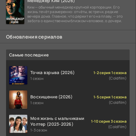
Менеджер Ким (2026)
Ким — обычный менеджер крупной корпорации. Его
жизнь течёт размеренно: отчёты, встречи, редкие
вечера дома. Главное, что держит его на плаву, — это
забота о единственном близком человеке, о дочери.
Обновления сериалов
Самые последние
Точка взрыва (2026)
1-2 серия 1 сезона
(Coldfilm)
1 сезон
Восхищение (2026)
1-5 серия 1 сезона
(Coldfilm)
1 сезон
Моя жизнь с мальчиками
1-10 серия 3 сезона
Уолтер (2023-2026)
(ColdFilm)
1-3 сезон