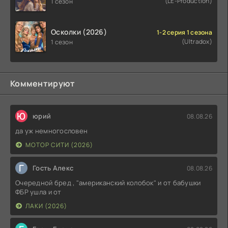
(LE-Production)
1 сезон
Осколки (2026)
1-2 серия 1 сезона
(Ultradox)
1 сезон
Комментируют
Ю
юрий
08.08.26
да уж немногословен
МОТОР СИТИ (2026)
Г
Гость Алекс
08.08.26
Очередной бред , "американский колобок" и от бабушки
ФБР ушла и от
ЛАКИ (2026)