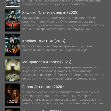
отправляются в судьбоносное опасное путешествие,
которое проверит их дружбу на прочность.
Хищник: Планета смерти (2025)
Хищник Дек, изгнанный из клана, отправляется на
опасную планету Калиск. Он стремится доказать
своему отцу и всему племени, что достоин быть частью
клана. Он встречает загадочную девушку Тию и
Крейвен-охотник (2024)
Русский иммигрант Сергей Кравинофф должен
доказать, что он величайший охотник в мире.
Мандалорец и Грогу (2026)
События космического вестерна разворачиваются
через пять лет после финала шестого эпизода —
«Возвращение джедая» (1983 год). Империя рухнула, но
её остатки — имперские офицеры и криминальные
Ранчо Даттонов (2026)
В центре сюжета нового девятисерийного вестерна
«Ранчо Даттонов» — Бет Даттон и Рип Уилер. Они
решают начать всё с чистого листа и переезжают на
ранчо в Техасе. Герои надеются оставить все прошлые