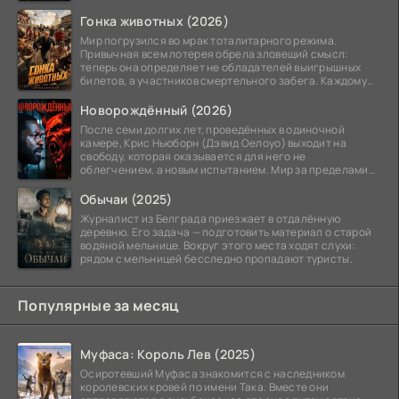
Гонка животных (2026)
Мир погрузился во мрак тоталитарного режима.
Привычная всем лотерея обрела зловещий смысл:
теперь она определяет не обладателей выигрышных
билетов, а участников смертельного забега. Каждому
номеру
Новорождённый (2026)
После семи долгих лет, проведённых в одиночной
камере, Крис Ньюборн (Дэвид Оелоуо) выходит на
свободу, которая оказывается для него не
облегчением, а новым испытанием. Мир за пределами
тюремных стен
Обычаи (2025)
Журналист из Белграда приезжает в отдалённую
деревню. Его задача — подготовить материал о старой
водяной мельнице. Вокруг этого места ходят слухи:
рядом с мельницей бесследно пропадают туристы.
Популярные за месяц
Муфаса: Король Лев (2025)
Осиротевший Муфаса знакомится с наследником
королевских кровей по имени Така. Вместе они