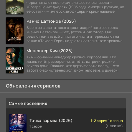
через пять лет после финала шестого эпизода —
«Возвращение джедая» (1983 год). Империя рухнула, но
её остатки — имперские офицеры и криминальные
Ранчо Даттонов (2026)
В центре сюжета нового девятисерийного вестерна
«Ранчо Даттонов» — Бет Даттон и Рип Уилер. Они
решают начать всё с чистого листа и переезжают на
ранчо в Техасе. Герои надеются оставить все прошлые
Менеджер Ким (2026)
Ким — обычный менеджер крупной корпорации. Его
жизнь течёт размеренно: отчёты, встречи, редкие
вечера дома. Главное, что держит его на плаву, — это
забота о единственном близком человеке, о дочери.
Обновления сериалов
Самые последние
Точка взрыва (2026)
1-2 серия 1 сезона
(Coldfilm)
1 сезон