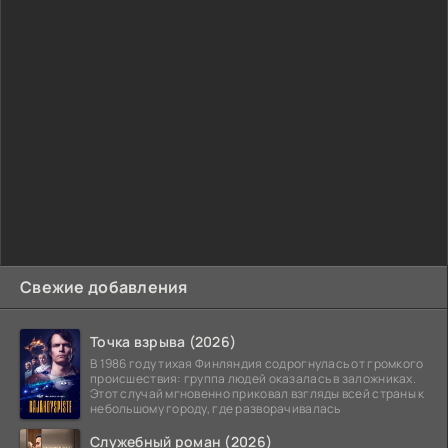
Свежие добавления
Точка взрыва (2026)
В 1986 году тихая Финляндия содрогнулась от громкого
происшествия: группа людей оказалась в заложниках.
Этот случай мгновенно приковал взгляды всей страны к
небольшому городу, где разворачивалась
Служебный роман (2026)