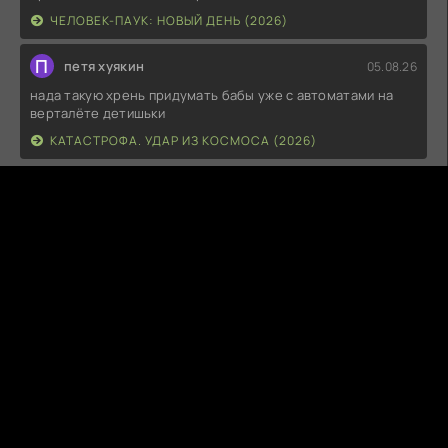
ЧЕЛОВЕК-ПАУК: НОВЫЙ ДЕНЬ (2026)
П
петя хуякин
05.08.26
нада такую хрень придумать бабы уже с автоматами на
верталёте детишьки
КАТАСТРОФА. УДАР ИЗ КОСМОСА (2026)