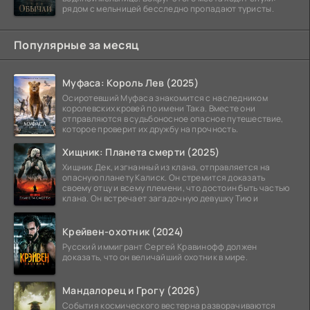
рядом с мельницей бесследно пропадают туристы.
Популярные за месяц
Муфаса: Король Лев (2025)
Осиротевший Муфаса знакомится с наследником
королевских кровей по имени Така. Вместе они
отправляются в судьбоносное опасное путешествие,
которое проверит их дружбу на прочность.
Хищник: Планета смерти (2025)
Хищник Дек, изгнанный из клана, отправляется на
опасную планету Калиск. Он стремится доказать
своему отцу и всему племени, что достоин быть частью
клана. Он встречает загадочную девушку Тию и
Крейвен-охотник (2024)
Русский иммигрант Сергей Кравинофф должен
доказать, что он величайший охотник в мире.
Мандалорец и Грогу (2026)
События космического вестерна разворачиваются