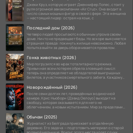
Джеки Круз, которую играет Дженнифер Лопес, стоит у
руля огромной авиакомпании «Air Cruz». Она входит в
число самых мощных фигур в своей сфере. Эта женщина
— настоящий лидер: острая на язык, с
Последний дом (2026)
Четверо людей просыпаются обычным утром в своем
доме. Ничто не предвещает беды. Но вскоре выясняется
страшная правда: покинуть жилище невозможно. Любая
попытка выйти за дверь оборачивается провалом.
Гонка животных (2026)
Мир погрузился во мрак тоталитарного режима.
Привычная всем лотерея обрела зловещий смысл:
теперь она определяет не обладателей выигрышных
билетов, а участников смертельного забега. Каждому
номеру
Новорождённый (2026)
После семи долгих лет, проведённых в одиночной
камере, Крис Ньюборн (Дэвид Оелоуо) выходит на
свободу, которая оказывается для него не
облегчением, а новым испытанием. Мир за пределами
тюремных стен
Обычаи (2025)
Журналист из Белграда приезжает в отдалённую
деревню. Его задача — подготовить материал о старой
водяной мельнице. Вокруг этого места ходят слухи: