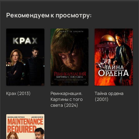
Рекомендуем к просмотру:
Крах (2013)
Реинкарнация.
Тайна ордена
Картины с того
(2001)
света (2024)