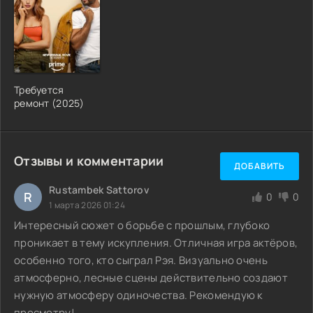
Требуется
ремонт (2025)
Отзывы и комментарии
ДОБАВИТЬ
Rustambek Sattorov
R
0
0
1 марта 2026 01:24
Интересный сюжет о борьбе с прошлым, глубоко
проникает в тему искупления. Отличная игра актёров,
особенно того, кто сыграл Рэя. Визуально очень
атмосферно, лесные сцены действительно создают
нужную атмосферу одиночества. Рекомендую к
просмотру!