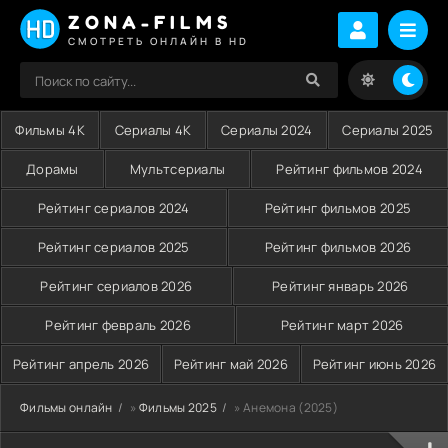
ZONA-FILMS
СМОТРЕТЬ ОНЛАЙН В HD
Фильмы 4K
Сериалы 4K
Сериалы 2024
Сериалы 2025
Дорамы
Мультсериалы
Рейтинг фильмов 2024
Рейтинг сериалов 2024
Рейтинг фильмов 2025
Рейтинг сериалов 2025
Рейтинг фильмов 2026
Рейтинг сериалов 2026
Рейтинг январь 2026
Рейтинг февраль 2026
Рейтинг март 2026
Рейтинг апрель 2026
Рейтинг май 2026
Рейтинг июнь 2026
Фильмы онлайн
»
Фильмы 2025
» Анемона (2025)