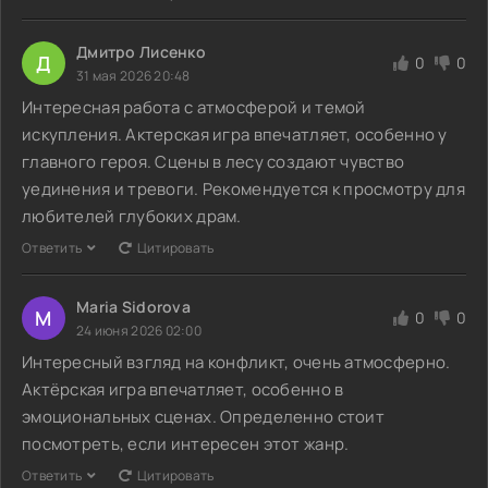
Дмитро Лисенко
Д
0
0
31 мая 2026 20:48
Интересная работа с атмосферой и темой
искупления. Актерская игра впечатляет, особенно у
главного героя. Сцены в лесу создают чувство
уединения и тревоги. Рекомендуется к просмотру для
любителей глубоких драм.
Ответить
Цитировать
Maria Sidorova
M
0
0
24 июня 2026 02:00
Интересный взгляд на конфликт, очень атмосферно.
Актёрская игра впечатляет, особенно в
эмоциональных сценах. Определенно стоит
посмотреть, если интересен этот жанр.
Ответить
Цитировать