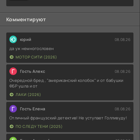
Комментируют
Ю
юрий
08.08.26
да уж немногословен
МОТОР СИТИ (2026)
Г
Гость Алекс
08.08.26
Очередной бред , "американский колобок" и от бабушки
ФБР ушла и от
ЛАКИ (2026)
Г
Гость Елена
08.08.26
Отличный французский детектив! Не уступает Голливуду!
ПО СЛЕДУ ТЕНИ (2025)