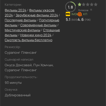
Категории:
1.8
Фильмы 2024
/
Фильмы ужасов
11
Голосов:
2024
/
Зарубежные фильмы 2024
/
5.1
4.6
Последние фильмы
/
Популярные
(503)
(706)
фильмы
/
Современные фильмы
/
Мистические фильмы
/
Страшные
фильмы
/
Новинки кино 2024
/
Смотреть фильмы бесплатно
Режиссёр:
Сурапонг Пленсанг
Сценарий написал:
Онуса Донсавай, Пун Хомчын,
Сурапонг Пленсанг
Продолжительность:
93 минуты
Озвучка:
Дублированный