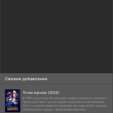
Свежие добавления
Точка взрыва (2026)
В 1986 году тихая Финляндия содрогнулась от громкого
происшествия: группа людей оказалась в заложниках.
Этот случай мгновенно приковал взгляды всей страны к
небольшому городу, где разворачивалась