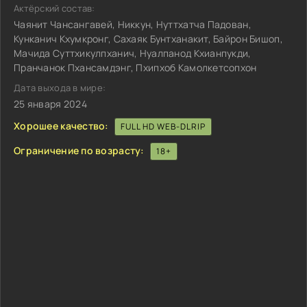
Актёрский состав:
Чаянит Чансангавей, Никкун, Нуттхатча Падован,
Кунканич Кхумкронг, Сахаяк Бунтханакит, Байрон Бишоп,
Мачида Суттхикулпханич, Нуалпанод Кхианпукди,
Пранчанок Пхансамдэнг, Пхипхоб Камолкетсопхон
Дата выхода в мире:
25 января 2024
Хорошее качество:
FULL HD WEB-DLRIP
Ограничение по возрасту:
18+