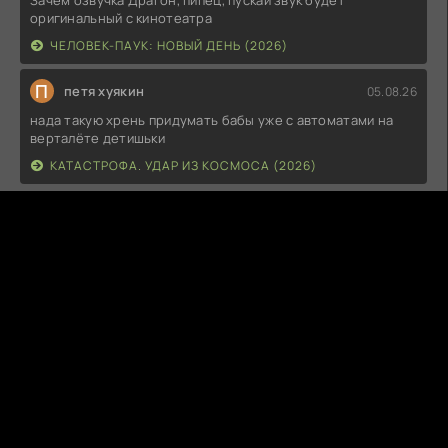
Зачем озвучка Драгон, пипец, пускай звук будет
оригинальный с кинотеатра
ЧЕЛОВЕК-ПАУК: НОВЫЙ ДЕНЬ (2026)
П
петя хуякин
05.08.26
нада такую хрень придумать бабы уже с автоматами на
верталёте детишьки
КАТАСТРОФА. УДАР ИЗ КОСМОСА (2026)