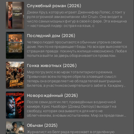
Служебный роман (2026)
Джеки Круз, которую играет Дженнифер Лопес, стоит у
руля огромной авиакомпании «Air Cruz». Она входит в
число самых мощных фигур в своей сфере. Эта женщина
— настоящий лидер: острая на язык, с
Последний дом (2026)
Четверо людей просыпаются обычным утром в своем
доме. Ничто не предвещает беды. Но вскоре выясняется
страшная правда: покинуть жилище невозможно. Любая
попытка выйти за дверь оборачивается провалом.
Гонка животных (2026)
Мир погрузился во мрак тоталитарного режима.
Привычная всем лотерея обрела зловещий смысл:
теперь она определяет не обладателей выигрышных
билетов, а участников смертельного забега. Каждому
номеру
Новорождённый (2026)
После семи долгих лет, проведённых в одиночной
камере, Крис Ньюборн (Дэвид Оелоуо) выходит на
свободу, которая оказывается для него не
облегчением, а новым испытанием. Мир за пределами
тюремных стен
Обычаи (2025)
Журналист из Белграда приезжает в отдалённую