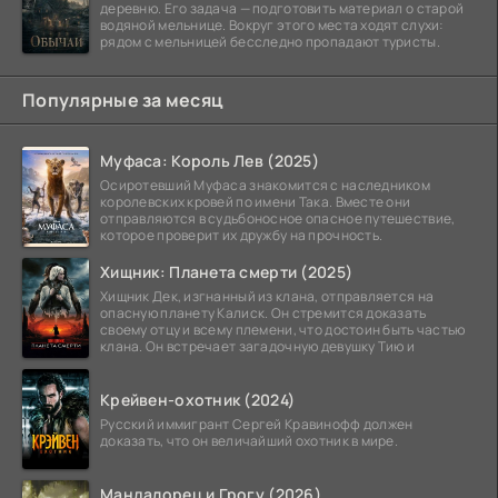
деревню. Его задача — подготовить материал о старой
водяной мельнице. Вокруг этого места ходят слухи:
рядом с мельницей бесследно пропадают туристы.
Популярные за месяц
Муфаса: Король Лев (2025)
Осиротевший Муфаса знакомится с наследником
королевских кровей по имени Така. Вместе они
отправляются в судьбоносное опасное путешествие,
которое проверит их дружбу на прочность.
Хищник: Планета смерти (2025)
Хищник Дек, изгнанный из клана, отправляется на
опасную планету Калиск. Он стремится доказать
своему отцу и всему племени, что достоин быть частью
клана. Он встречает загадочную девушку Тию и
Крейвен-охотник (2024)
Русский иммигрант Сергей Кравинофф должен
доказать, что он величайший охотник в мире.
Мандалорец и Грогу (2026)