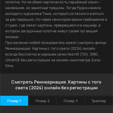
полотна. Но на обеих картинах есть серьёзный изъян –
маленькие, но заметные трещины. Тогда Руджа наняла
молодого художника Тима, который согласился взяться
за реставрацию. Но через некоторое время пребывание в
студии, где лежат картины, превращается в кошмар, в
котором загадочные полотна живут своей пугающей
жизнью.
При желании любой пользователь может смотреть фильм
Реинкарнация. Картины с того света (2024) онлайн
всегда бесплатно в хорошем качестве HD (720, 1080,
UltraHD) без регистрации на онлайн-кинотеатре Zona-
films.
Смотреть Реинкарнация. Картины с того
света (2024) онлайн без регистрации
Плеер 1
Плеер 2
Плеер 3
Трейлер