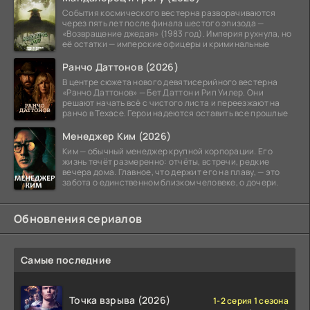
События космического вестерна разворачиваются
через пять лет после финала шестого эпизода —
«Возвращение джедая» (1983 год). Империя рухнула, но
её остатки — имперские офицеры и криминальные
Ранчо Даттонов (2026)
В центре сюжета нового девятисерийного вестерна
«Ранчо Даттонов» — Бет Даттон и Рип Уилер. Они
решают начать всё с чистого листа и переезжают на
ранчо в Техасе. Герои надеются оставить все прошлые
Менеджер Ким (2026)
Ким — обычный менеджер крупной корпорации. Его
жизнь течёт размеренно: отчёты, встречи, редкие
вечера дома. Главное, что держит его на плаву, — это
забота о единственном близком человеке, о дочери.
Обновления сериалов
Самые последние
Точка взрыва (2026)
1-2 серия 1 сезона