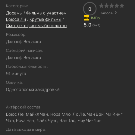
Категории:
0
Дорамы
/
Фильмы c участием
0
Голосов:
Брюса Ли
/
Крутые фильмы
/
5.0
Смотреть фильмы бесплатно
(243)
Режиссёр:
Джозеф Веласко
Сценарий написал:
Джозеф Веласко
Продолжительность:
91 минута
Озвучка:
Одноголосый закадровый
Актёрский состав:
Брюс Ле, Майкл Чан, Нора Мяо, Ло Ле, Чан Вэй, Чи Йинг
Чэн, Роуз Чэн, Лайк Чунг, Чан Тао, Чиу Чи-Лин
Дата выхода в мире: