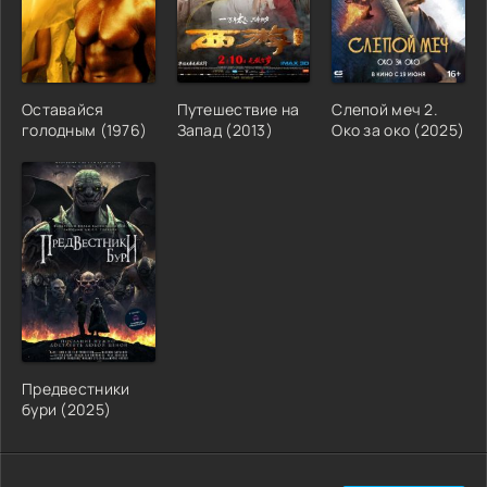
Оставайся
Путешествие на
Слепой меч 2.
голодным (1976)
Запад (2013)
Око за око (2025)
Предвестники
бури (2025)