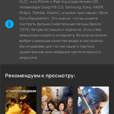
HLS), и на iPhone и iPad под управлением iOS,
телевизоре СмартТВ (LG, Samsung, Sony, HAIER,
Philips, Toshiba, Xiaomi), игровых приставках (Xbox,
Sony Playstation). Это значит, что вы можете
cмотреть фильма Смертельные пальцы Брюса
(1976) без регистрации и подписки. Если у Вас
невысокая скорость интернета, Вы всегда можно
выбрать меньшее качество видео в настройках.
Мы открываем для гостей нашего портала
удивительное многообразие притягательного
мира кино.
Рекомендуем к просмотру: