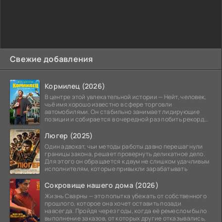
Свежие добавления
Кормилец (2026)
В центре этой увлекательной истории — Нейт, человек,
чьё имя хорошо известно в сфере торговли
автомобилями. Он стабильно занимает лидирующие
позиции и собирается в очередной раз побить рекорд
продаж,
Люгер (2025)
Один адвокат, чьи методы работы давно перешагнули
границы закона, решает провернуть деликатное дело.
Для этого он обращается к двум не слишком удачливым
исполнителям, которые привыкли зарабатывать
Сокровище нашего дома (2026)
Жизнь Сварны — это попытка убежать от собственного
прошлого, которое она хочет оставить позади
навсегда. Пройдя через годы, когда её ремеслом было
выполнение заказов, от которых другие отказывались,