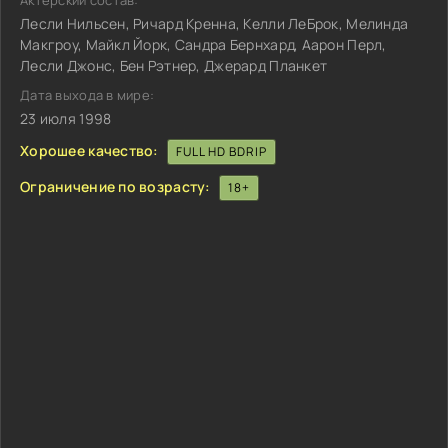
Актёрский состав:
Лесли Нильсен, Ричард Кренна, Келли ЛеБрок, Мелинда
Макгроу, Майкл Йорк, Сандра Бернхард, Аарон Перл,
Лесли Джонс, Бен Рэтнер, Джерард Планкет
Дата выхода в мире:
23 июля 1998
Хорошее качество:
FULL HD BDRIP
Ограничение по возрасту:
18+