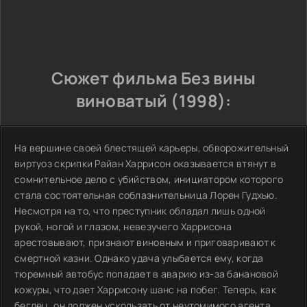
Сюжет фильма Без вины
виноватый (1998):
На вершине своей блестящей карьеры, обворожительный
виртуоз скрипки Райан Харрисон оказывается втянут в
сомнительное дело с убийством, инициатором которого
стала состоятельная соблазнительница Лорен Гудхью.
Несмотря на то, что преступник обладал лишь одной
рукой, ногой и глазом, невезучего Харрисона
арестовывают, признают виновным и приговаривают к
смертной казни. Однако удача улыбается ему, когда
тюремный автобус попадает в аварию из-за банановой
кожуры, что дает Харрисону шанс на побег. Теперь, как
беглец, он должен ускользать от неутомимого агента