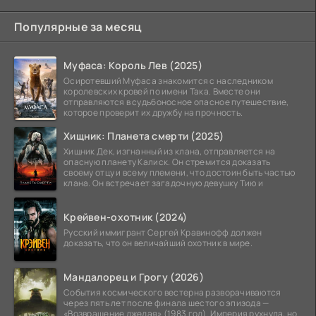
Популярные за месяц
Муфаса: Король Лев (2025)
Осиротевший Муфаса знакомится с наследником
королевских кровей по имени Така. Вместе они
отправляются в судьбоносное опасное путешествие,
которое проверит их дружбу на прочность.
Хищник: Планета смерти (2025)
Хищник Дек, изгнанный из клана, отправляется на
опасную планету Калиск. Он стремится доказать
своему отцу и всему племени, что достоин быть частью
клана. Он встречает загадочную девушку Тию и
Крейвен-охотник (2024)
Русский иммигрант Сергей Кравинофф должен
доказать, что он величайший охотник в мире.
Мандалорец и Грогу (2026)
События космического вестерна разворачиваются
через пять лет после финала шестого эпизода —
«Возвращение джедая» (1983 год). Империя рухнула, но