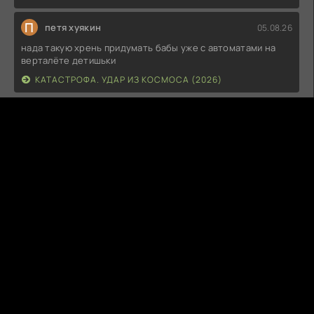
П
петя хуякин
05.08.26
нада такую хрень придумать бабы уже с автоматами на
верталёте детишьки
КАТАСТРОФА. УДАР ИЗ КОСМОСА (2026)