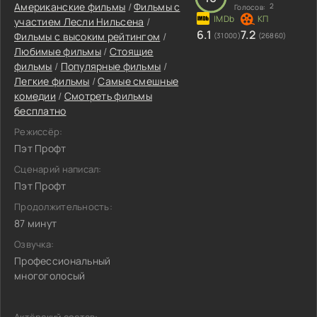
Американские фильмы
/
Фильмы c
2
Голосов:
участием Лесли Нильсена
/
6.1
7.2
Фильмы с высоким рейтингом
/
(31000)
(26860)
Любимые фильмы
/
Стоящие
фильмы
/
Популярные фильмы
/
Легкие фильмы
/
Самые смешные
комедии
/
Смотреть фильмы
бесплатно
Режиссёр:
Пэт Профт
Сценарий написал:
Пэт Профт
Продолжительность:
87 минут
Озвучка:
Профессиональный
многоголосый