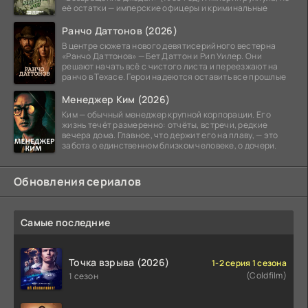
её остатки — имперские офицеры и криминальные
Ранчо Даттонов (2026)
В центре сюжета нового девятисерийного вестерна
«Ранчо Даттонов» — Бет Даттон и Рип Уилер. Они
решают начать всё с чистого листа и переезжают на
ранчо в Техасе. Герои надеются оставить все прошлые
Менеджер Ким (2026)
Ким — обычный менеджер крупной корпорации. Его
жизнь течёт размеренно: отчёты, встречи, редкие
вечера дома. Главное, что держит его на плаву, — это
забота о единственном близком человеке, о дочери.
Обновления сериалов
Самые последние
Точка взрыва (2026)
1-2 серия 1 сезона
(Coldfilm)
1 сезон