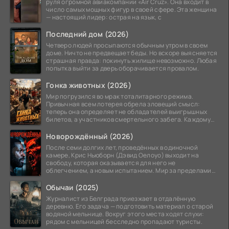
руля огромной авиакомпании «Air Cruz». Она входит в
число самых мощных фигур в своей сфере. Эта женщина
— настоящий лидер: острая на язык, с
Последний дом (2026)
Четверо людей просыпаются обычным утром в своем
доме. Ничто не предвещает беды. Но вскоре выясняется
страшная правда: покинуть жилище невозможно. Любая
попытка выйти за дверь оборачивается провалом.
Гонка животных (2026)
Мир погрузился во мрак тоталитарного режима.
Привычная всем лотерея обрела зловещий смысл:
теперь она определяет не обладателей выигрышных
билетов, а участников смертельного забега. Каждому
номеру
Новорождённый (2026)
После семи долгих лет, проведённых в одиночной
камере, Крис Ньюборн (Дэвид Оелоуо) выходит на
свободу, которая оказывается для него не
облегчением, а новым испытанием. Мир за пределами
тюремных стен
Обычаи (2025)
Журналист из Белграда приезжает в отдалённую
деревню. Его задача — подготовить материал о старой
водяной мельнице. Вокруг этого места ходят слухи:
рядом с мельницей бесследно пропадают туристы.