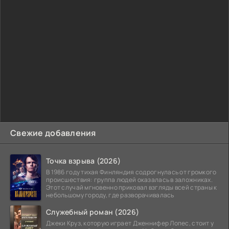
Свежие добавления
Точка взрыва (2026)
В 1986 году тихая Финляндия содрогнулась от громкого
происшествия: группа людей оказалась в заложниках.
Этот случай мгновенно приковал взгляды всей страны к
небольшому городу, где разворачивалась
Служебный роман (2026)
Джеки Круз, которую играет Дженнифер Лопес, стоит у