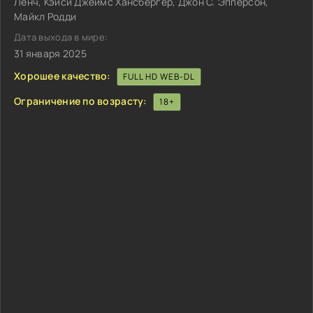
Ленч, Кэйси Джеймс Хансбергер, Джон С. Эпперсон,
Майкл Родди
Дата выхода в мире:
31 января 2025
Хорошее качество:
FULL HD WEB-DL
Ограничение по возрасту:
18+