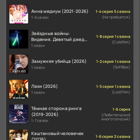
Анна медиум (2021-2026)
1-4 серия 5 сезона
(Не требуется)
1-5 сезон
Звёздные войны:
1-8 серия 1 сезона
Видения. Девятый джедай
(Coldfilm)
(2026)
1 сезон
Замужняя убийца (2026)
1-2 серия 1 сезона
(SoftBox)
1 сезон
Лаки (2026)
1-5 серия 1 сезона
(LostFilm)
1 сезон
Тёмная сторона ринга
1-6 серия
(2019-2026)
(Любительский
многоголосый)
1-7 сезон
Каштановый человечек
1-6 серия 2 сезона
(2026)