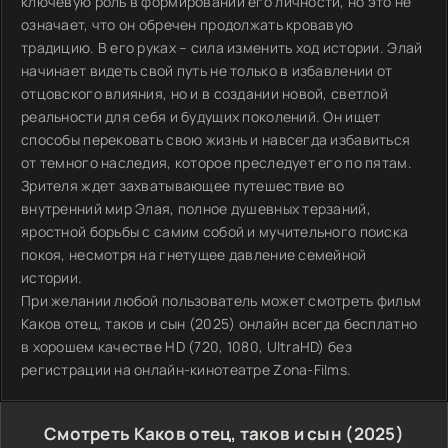
ключевую роль в формировании его личности, но это не
означает, что он обречен продолжать кровавую
традицию. В его руках – сила изменить ход истории. Элай
начинает видеть свой путь не только в избавлении от
отцовского влияния, но и в создании новой, светлой
реальности для себя и будущих поколений. Он ищет
способы перековать свою жизнь и навсегда избавиться
от темного наследия, которое преследует его по пятам.
Зрителя ждет захватывающее путешествие во
внутренний мир Элая, полное душевных терзаний,
яростной борьбы с самим собой и мучительного поиска
покоя, несмотря на гнетущее давление семейной
истории.
При желании любой пользователь может смотреть фильм
Каков отец, таков и сын (2025) онлайн всегда бесплатно
в хорошем качестве HD (720, 1080, UltraHD) без
регистрации на онлайн-кинотеатре Zona-Films.
Смотреть Каков отец, таков и сын (2025)