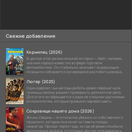
Свежие добавления
Кормилец (2026)
В центре этой увлекательной истории — Нейт, человек,
чьё имя хорошо известно в сфере торговли
автомобилями. Он стабильно занимает лидирующие
позиции и собирается в очередной раз побить рекорд
продаж,
Люгер (2025)
Один адвокат, чьи методы работы давно перешагнули
границы закона, решает провернуть деликатное дело.
Для этого он обращается к двум не слишком удачливым
исполнителям, которые привыкли зарабатывать
Сокровище нашего дома (2026)
Жизнь Сварны — это попытка убежать от собственного
прошлого, которое она хочет оставить позади
навсегда. Пройдя через годы, когда её ремеслом было
выполнение заказов, от которых другие отказывались,