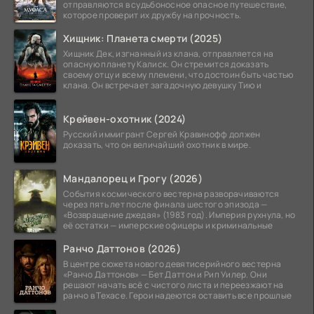
отправляются в судьбоносное опасное путешествие,
которое проверит их дружбу на прочность.
Хищник: Планета смерти (2025)
Хищник Дек, изгнанный из клана, отправляется на
опасную планету Калиск. Он стремится доказать
своему отцу и всему племени, что достоин быть частью
клана. Он встречает загадочную девушку Тию и
Крейвен-охотник (2024)
Русский иммигрант Сергей Кравинофф должен
доказать, что он величайший охотник в мире.
Мандалорец и Грогу (2026)
События космического вестерна разворачиваются
через пять лет после финала шестого эпизода —
«Возвращение джедая» (1983 год). Империя рухнула, но
её остатки — имперские офицеры и криминальные
Ранчо Даттонов (2026)
В центре сюжета нового девятисерийного вестерна
«Ранчо Даттонов» — Бет Даттон и Рип Уилер. Они
решают начать всё с чистого листа и переезжают на
ранчо в Техасе. Герои надеются оставить все прошлые