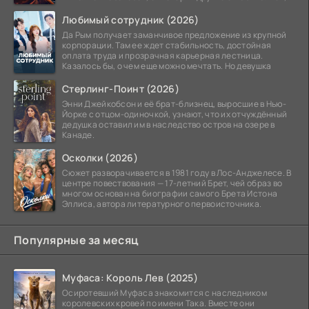
Любимый сотрудник (2026)
Да Рым получает заманчивое предложение из крупной
корпорации. Там ее ждет стабильность, достойная
оплата труда и прозрачная карьерная лестница.
Казалось бы, о чем еще можно мечтать. Но девушка
Стерлинг-Поинт (2026)
Энни Джейкобсон и её брат-близнец, выросшие в Нью-
Йорке с отцом-одиночкой, узнают, что их отчуждённый
дедушка оставил им в наследство остров на озере в
Канаде.
Осколки (2026)
Сюжет разворачивается в 1981 году в Лос-Анджелесе. В
центре повествования — 17-летний Брет, чей образ во
многом основан на биографии самого Брета Истона
Эллиса, автора литературного первоисточника.
Популярные за месяц
Муфаса: Король Лев (2025)
Осиротевший Муфаса знакомится с наследником
королевских кровей по имени Така. Вместе они