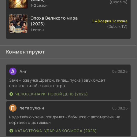
(Coldfilm)
1-2 сезон
Эпоха Великого мира
1-48 серия 1 сезона
(2026)
(DubLik.TV)
1 сезон
Комментируют
А
Анг
06.08.26
Зачем озвучка Драгон, пипец, пускай звук будет
оригинальный с кинотеатра
ЧЕЛОВЕК-ПАУК: НОВЫЙ ДЕНЬ (2026)
П
петя хуякин
05.08.26
нада такую хрень придумать бабы уже с автоматами на
верталёте детишьки
КАТАСТРОФА. УДАР ИЗ КОСМОСА (2026)