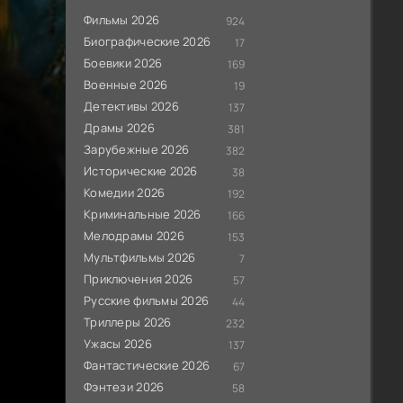
Фильмы 2026
924
Биографические 2026
17
Боевики 2026
169
Военные 2026
19
Детективы 2026
137
Драмы 2026
381
Зарубежные 2026
382
Исторические 2026
38
Комедии 2026
192
Криминальные 2026
166
Мелодрамы 2026
153
Мультфильмы 2026
7
Приключения 2026
57
Русские фильмы 2026
44
Триллеры 2026
232
Ужасы 2026
137
Фантастические 2026
67
Фэнтези 2026
58