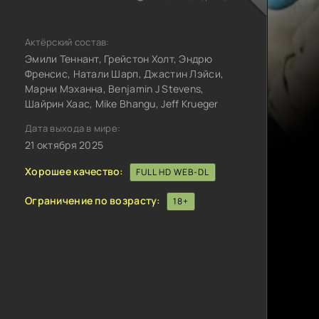
Актёрский состав:
Эмили Теннант, Грейстон Холт, Эндрю
Френсис, Натали Шарп, Джастин Лэйси,
Марни Мэханна, Benjamin J Stevens,
Шайрин Хаас, Mike Bhangu, Jeff Krueger
Дата выхода в мире:
21 октября 2025
Хорошее качество:
FULL HD WEB-DL
Ограничение по возрасту:
18+