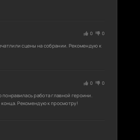
0
0
ечатлили сцены на собрании. Рекомендую к
0
0
 понравилась работа главной героини.
 конца. Рекомендую к просмотру!