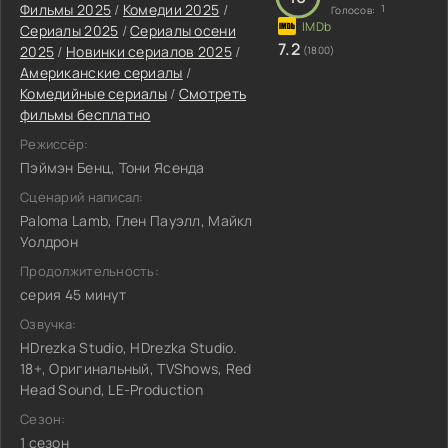
Фильмы 2025
/
Комедии 2025
/
1
Голосов:
Сериалы 2025
/
Сериалы осени
7.2
2025
/
Новинки сериалов 2025
/
(1800)
Американские сериалы
/
Комедийные сериалы
/
Смотреть
фильмы бесплатно
Режиссёр:
Пэймэн Бенц, Тони Ясенда
Сценарий написал:
Paloma Lamb, Глен Пауэлл, Майкл
Уолдрон
Продолжительность:
серия 45 минут
Озвучка:
HDrezka Studio, HDrezka Studio.
18+, Оригинальный, TVShows, Red
Head Sound, LE-Production
Сезон:
1 сезон