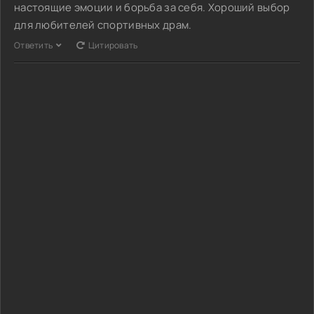
настоящие эмоции и борьба за себя. Хороший выбор
для любителей спортивных драм.
Ответить
Цитировать