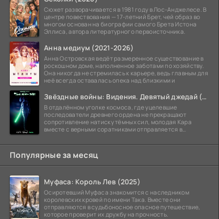
Сюжет разворачивается в 1981 году в Лос-Анджелесе. В
центре повествования — 17-летний Брет, чей образ во
многом основан на биографии самого Брета Истона
Эллиса, автора литературного первоисточника.
Анна медиум (2021-2026)
Анна Островская ведёт размеренное существование в
роскошном доме, наполненное заботами по хозяйству.
Она никогда не стремилась к карьере, ведь главным для
неё всегда оставалась опека над близкими и
Звёздные войны: Видения. Девятый джедай (2026)
В отдалённом уголке космоса, где уцелевшие
последователи древнего ордена не прекращают
сопротивление натиску тёмных сил, молодая Кара
вместе с верными соратниками отправляется в
рискованный рейд.
Популярные за месяц
Муфаса: Король Лев (2025)
Осиротевший Муфаса знакомится с наследником
королевских кровей по имени Така. Вместе они
отправляются в судьбоносное опасное путешествие,
которое проверит их дружбу на прочность.