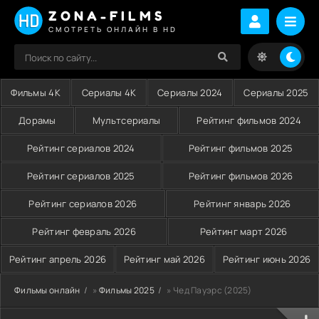
ZONA-FILMS
СМОТРЕТЬ ОНЛАЙН В HD
Фильмы 4K
Сериалы 4K
Сериалы 2024
Сериалы 2025
Дорамы
Мультсериалы
Рейтинг фильмов 2024
Рейтинг сериалов 2024
Рейтинг фильмов 2025
Рейтинг сериалов 2025
Рейтинг фильмов 2026
Рейтинг сериалов 2026
Рейтинг январь 2026
Рейтинг февраль 2026
Рейтинг март 2026
Рейтинг апрель 2026
Рейтинг май 2026
Рейтинг июнь 2026
Фильмы онлайн
»
Фильмы 2025
» Чед Пауэрс (2025)