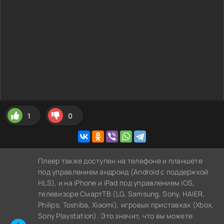
1
0
Плеер также доступен на телефоне и планшете
под управлением андроид (Android с поддержкой
HLS), и на iPhone и iPad под управлением iOS,
телевизоре СмартТВ (LG, Samsung, Sony, HAIER,
Philips, Toshiba, Xiaomi), игровых приставках (Xbox,
Sony Playstation). Это значит, что вы можете