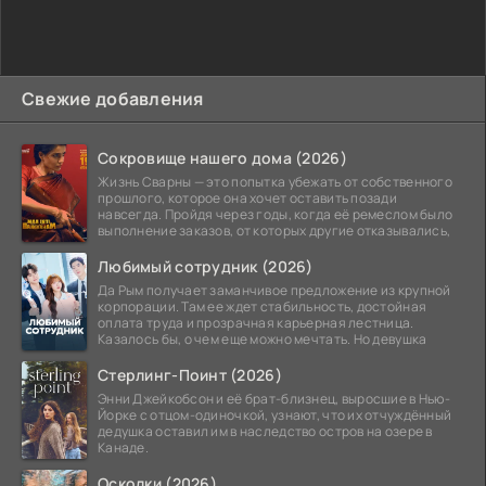
Свежие добавления
Сокровище нашего дома (2026)
Жизнь Сварны — это попытка убежать от собственного
прошлого, которое она хочет оставить позади
навсегда. Пройдя через годы, когда её ремеслом было
выполнение заказов, от которых другие отказывались,
Любимый сотрудник (2026)
Да Рым получает заманчивое предложение из крупной
корпорации. Там ее ждет стабильность, достойная
оплата труда и прозрачная карьерная лестница.
Казалось бы, о чем еще можно мечтать. Но девушка
Стерлинг-Поинт (2026)
Энни Джейкобсон и её брат-близнец, выросшие в Нью-
Йорке с отцом-одиночкой, узнают, что их отчуждённый
дедушка оставил им в наследство остров на озере в
Канаде.
Осколки (2026)