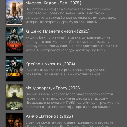
Муфаса: Король Лев (2025)
Осиротевший Муфаса знакомится с наследником
королевских кровей по имени Така. Вместе они
отправляются в судьбоносное опасное путешествие,
которое проверит их дружбу на прочность.
Хищник: Планета смерти (2025)
Хищник Дек, изгнанный из клана, отправляется на
опасную планету Калиск. Он стремится доказать
своему отцу и всему племени, что достоин быть частью
клана. Он встречает загадочную девушку Тию и
Крейвен-охотник (2024)
Русский иммигрант Сергей Кравинофф должен
доказать, что он величайший охотник в мире.
Мандалорец и Грогу (2026)
События космического вестерна разворачиваются
через пять лет после финала шестого эпизода —
«Возвращение джедая» (1983 год). Империя рухнула, но
её остатки — имперские офицеры и криминальные
Ранчо Даттонов (2026)
В центре сюжета нового девятисерийного вестерна
«Ранчо Даттонов» — Бет Даттон и Рип Уилер. Они