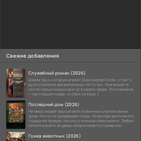
Свежие добавления
Служебный роман (2026)
Джеки Круз, которую играет Дженнифер Лопес, стоит у
руля огромной авиакомпании «Air Cruz». Она входит в
число самых мощных фигур в своей сфере. Эта женщина
— настоящий лидер: острая на язык, с
Последний дом (2026)
Четверо людей просыпаются обычным утром в своем
доме. Ничто не предвещает беды. Но вскоре выясняется
страшная правда: покинуть жилище невозможно. Любая
попытка выйти за дверь оборачивается провалом.
Гонка животных (2026)