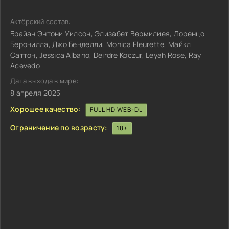
Актёрский состав:
Брайан Энтони Уилсон, Элизабет Вермилиея, Лоренцо
Беронилла, Джо Бенделли, Monica Fleurette, Майкл
Саттон, Jessica Albano, Deirdre Koczur, Leyah Rose, Ray
Acevedo
Дата выхода в мире:
8 апреля 2025
Хорошее качество:
FULL HD WEB-DL
Ограничение по возрасту:
18+