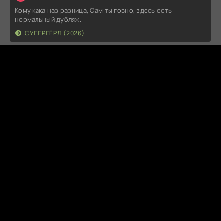
Кому кака наз разница, Сам ты говно, здесь есть
нормальный дубляж.
СУПЕРГЁРЛ (2026)