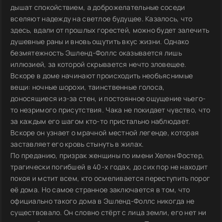
дышат спокойствием, а доброжелательные соседи
вселяют надежду на светлое будущее. Казалось, что
здесь, вдали от прошлых горестей, можно будет залечить
душевные раны и вновь ощутить вкус жизни. Однако
безмятежность Эшленд-Фоллс оказывается лишь
иллюзией, за которой скрывается нечто зловещее.
Вскоре в доме начинают происходить необъяснимые
вещи: ночные шорохи, таинственные голоса,
доносящиеся из-за стен, и постоянное ощущение чьего-
то незримого присутствия. Чака не покидает чувство, что
за каждым его шагом кто-то пристально наблюдает.
Вскоре он узнает о мрачной местной легенде, которая
заставляет его кровь стынуть в жилах.
По преданию, призрак женщины по имени Хелен Фостер,
трагически погибшей в 40-х годах, до сих пор не находит
покоя и мстит всем, кто осмеливается переступить порог
её дома. Но самое странное заключается в том, что
официально такого дома в Эшленд-Фоллс никогда не
существовало. Он словно стёрт с лица земли, его нет ни