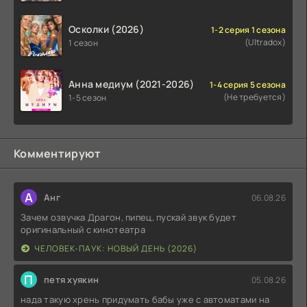
Осколки (2026)
1-2 серия 1 сезона
(Ultradox)
1 сезон
Анна медиум (2021-2026)
1-4 серия 5 сезона
(Не требуется)
1-5 сезон
Комментируют
А
Анг
06.08.26
Зачем озвучка Драгон, пипец, пускай звук будет
оригинальный с кинотеатра
ЧЕЛОВЕК-ПАУК: НОВЫЙ ДЕНЬ (2026)
П
петя хуякин
05.08.26
нада такую хрень придумать бабы уже с автоматами на