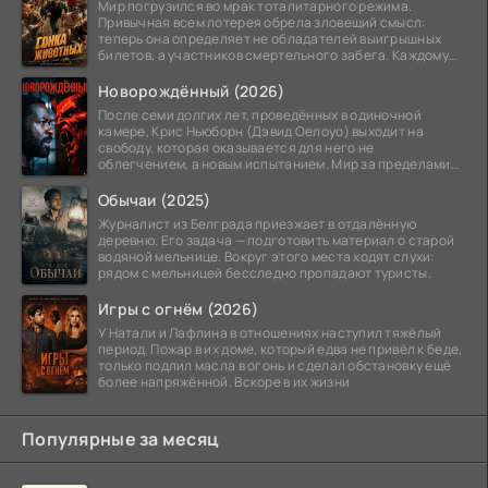
Мир погрузился во мрак тоталитарного режима.
Привычная всем лотерея обрела зловещий смысл:
теперь она определяет не обладателей выигрышных
билетов, а участников смертельного забега. Каждому
номеру
Новорождённый (2026)
После семи долгих лет, проведённых в одиночной
камере, Крис Ньюборн (Дэвид Оелоуо) выходит на
свободу, которая оказывается для него не
облегчением, а новым испытанием. Мир за пределами
тюремных стен
Обычаи (2025)
Журналист из Белграда приезжает в отдалённую
деревню. Его задача — подготовить материал о старой
водяной мельнице. Вокруг этого места ходят слухи:
рядом с мельницей бесследно пропадают туристы.
Игры с огнём (2026)
У Натали и Лафлина в отношениях наступил тяжёлый
период. Пожар в их доме, который едва не привёл к беде,
только подлил масла в огонь и сделал обстановку ещё
более напряжённой. Вскоре в их жизни
Популярные за месяц