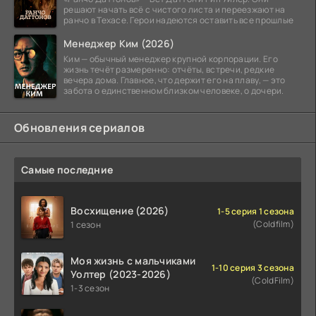
решают начать всё с чистого листа и переезжают на
ранчо в Техасе. Герои надеются оставить все прошлые
Менеджер Ким (2026)
Ким — обычный менеджер крупной корпорации. Его
жизнь течёт размеренно: отчёты, встречи, редкие
вечера дома. Главное, что держит его на плаву, — это
забота о единственном близком человеке, о дочери.
Обновления сериалов
Самые последние
Восхищение (2026)
1-5 серия 1 сезона
(Coldfilm)
1 сезон
Моя жизнь с мальчиками
1-10 серия 3 сезона
Уолтер (2023-2026)
(ColdFilm)
1-3 сезон