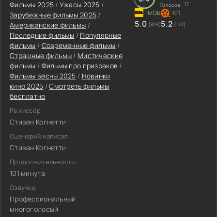
Фильмы 2025
/
Ужасы 2025
/
17
Голосов:
Зарубежные фильмы 2025
/
5.0
5.2
Американские фильмы
/
(878)
(172)
Последние фильмы
/
Популярные
фильмы
/
Современные фильмы
/
Страшные фильмы
/
Мистические
фильмы
/
Фильмы про призраков
/
Фильмы весны 2025
/
Новинки
кино 2025
/
Смотреть фильмы
бесплатно
Режиссёр:
Стивен Когнетти
Сценарий написал:
Стивен Когнетти
Продолжительность:
101 минута
Озвучка:
Профессиональный
многоголосый