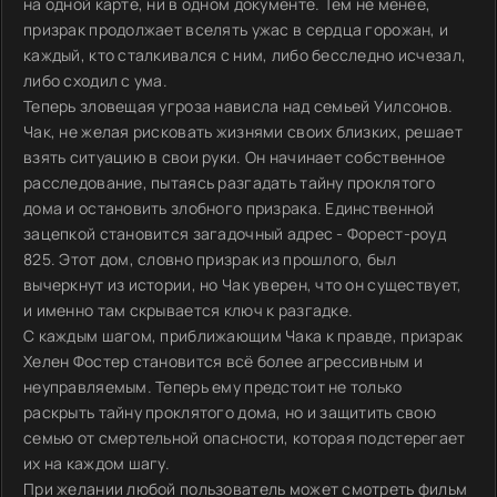
на одной карте, ни в одном документе. Тем не менее,
призрак продолжает вселять ужас в сердца горожан, и
каждый, кто сталкивался с ним, либо бесследно исчезал,
либо сходил с ума.
Теперь зловещая угроза нависла над семьей Уилсонов.
Чак, не желая рисковать жизнями своих близких, решает
взять ситуацию в свои руки. Он начинает собственное
расследование, пытаясь разгадать тайну проклятого
дома и остановить злобного призрака. Единственной
зацепкой становится загадочный адрес - Форест-роуд
825. Этот дом, словно призрак из прошлого, был
вычеркнут из истории, но Чак уверен, что он существует,
и именно там скрывается ключ к разгадке.
С каждым шагом, приближающим Чака к правде, призрак
Хелен Фостер становится всё более агрессивным и
неуправляемым. Теперь ему предстоит не только
раскрыть тайну проклятого дома, но и защитить свою
семью от смертельной опасности, которая подстерегает
их на каждом шагу.
При желании любой пользователь может смотреть фильм