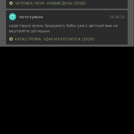
ЧЕЛОВЕК-ПАУК: НОВЫЙ ДЕНЬ (2026)
П
петя хуякин
05.08.26
нада такую хрень придумать бабы уже с автоматами на
верталёте детишьки
КАТАСТРОФА. УДАР ИЗ КОСМОСА (2026)