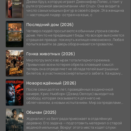
Джеки Круз, которую играет Дженнифер Лопес, стоит у
руля огромной авиакомпании «Air Cruz». Она входит в
число самых мощных фигур в своей сфере. Эта женщина
— настоящий лидер: острая на язык, с
Последний дом (2026)
Четверо людей просыпаются обычным утром в своем
доме. Ничто не предвещает беды. Но вскоре выясняется
страшная правда: покинуть жилище невозможно. Любая
попытка выйти за дверь оборачивается провалом.
Гонка животных (2026)
Мир погрузился во мрак тоталитарного режима.
Привычная всем лотерея обрела зловещий смысл:
теперь она определяет не обладателей выигрышных
билетов, а участников смертельного забега. Каждому
номеру
Новорождённый (2026)
После семи долгих лет, проведённых в одиночной
камере, Крис Ньюборн (Дэвид Оелоуо) выходит на
свободу, которая оказывается для него не
облегчением, а новым испытанием. Мир за пределами
тюремных стен
Обычаи (2025)
Журналист из Белграда приезжает в отдалённую
деревню. Его задача — подготовить материал о старой
водяной мельнице. Вокруг этого места ходят слухи: