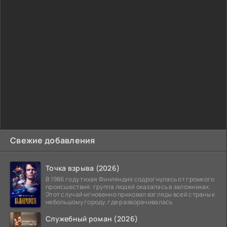
Свежие добавления
Точка взрыва (2026)
В 1986 году тихая Финляндия содрогнулась от громкого
происшествия: группа людей оказалась в заложниках.
Этот случай мгновенно приковал взгляды всей страны к
небольшому городу, где разворачивалась
Служебный роман (2026)