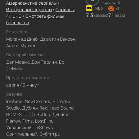
Американские сериалы
/
0
Голосов:
Интересные сериалы
/
Сериалы
7.3
7.1
4K UHD
/
Смотреть фильмы
(300000)
(61292)
бесплатно
Режиссёр:
Мохамед Диаб, Джастин Бенсон,
Аарон Мурхед
Сценарий написал:
Даг Моенк, Дон Перлин, Бо
ДеМайо
Продолжительность:
серия 45 минут
Озвучка:
In-Voice, NewComers, HDrezka
Studio, Дубляж Red Head Sound,
HOMESTUDIO, RuDub, Дубляж
Flarrow Films, LostFilm,
Украинский, TVShows,
Оригинальный, Субтитры