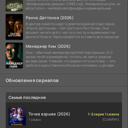
«Возвращение джедая» (1983 год). Империя рухнула, но
её остатки — имперские офицеры и криминальные
Ранчо Даттонов (2026)
В центре сюжета нового девятисерийного вестерна
«Ранчо Даттонов» — Бет Даттон и Рип Уилер. Они
решают начать всё с чистого листа и переезжают на
ранчо в Техасе. Герои надеются оставить все прошлые
Менеджер Ким (2026)
Ким — обычный менеджер крупной корпорации. Его
жизнь течёт размеренно: отчёты, встречи, редкие
вечера дома. Главное, что держит его на плаву, — это
забота о единственном близком человеке, о дочери.
Обновления сериалов
Самые последние
Точка взрыва (2026)
1-2 серия 1 сезона
(Coldfilm)
1 сезон