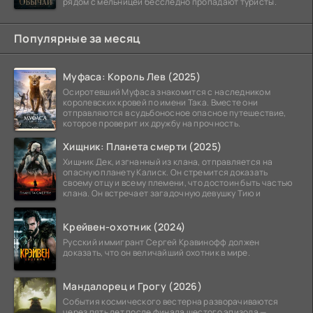
рядом с мельницей бесследно пропадают туристы.
Популярные за месяц
Муфаса: Король Лев (2025)
Осиротевший Муфаса знакомится с наследником
королевских кровей по имени Така. Вместе они
отправляются в судьбоносное опасное путешествие,
которое проверит их дружбу на прочность.
Хищник: Планета смерти (2025)
Хищник Дек, изгнанный из клана, отправляется на
опасную планету Калиск. Он стремится доказать
своему отцу и всему племени, что достоин быть частью
клана. Он встречает загадочную девушку Тию и
Крейвен-охотник (2024)
Русский иммигрант Сергей Кравинофф должен
доказать, что он величайший охотник в мире.
Мандалорец и Грогу (2026)
События космического вестерна разворачиваются
через пять лет после финала шестого эпизода —