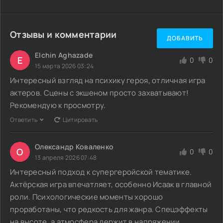
Отзывы и комментарии
ДОБАВИТЬ
Elchin Aghazade
E
0
0
15 марта 2026 03:24
Интересный взгляд на психику героя, отличная игра
актеров. Сцены с экшеном просто захватывают!
Рекомендую к просмотру.
Ответить
Цитировать
Олександр Коваленко
О
0
0
13 апреля 2026 07:48
Интересный подход к супергеройской тематике.
Актёрская игра впечатляет, особенно Исаак в главной
роли. Психологические моменты хорошо
проработаны, что редкость для жанра. Спецэффекты
на высоте, а атмосфера держит в напряжении.