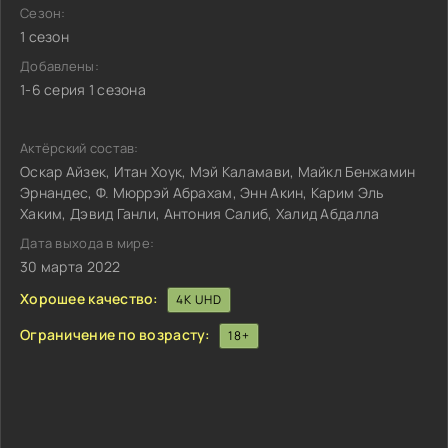
Сезон:
1 сезон
Добавлены:
1-6 серия 1 сезона
Актёрский состав:
Оскар Айзек, Итан Хоук, Мэй Каламави, Майкл Бенжамин
Эрнандес, Ф. Мюррэй Абрахам, Энн Акин, Карим Эль
Хаким, Дэвид Ганли, Антония Салиб, Халид Абдалла
Дата выхода в мире:
30 марта 2022
Хорошее качество:
4K UHD
Ограничение по возрасту:
18+