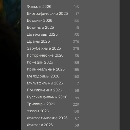
Фильмы 2026
915
Биографические 2026
17
Боевики 2026
166
Военные 2026
19
Детективы 2026
135
Драмы 2026
376
Зарубежные 2026
379
Исторические 2026
38
Комедии 2026
189
Криминальные 2026
165
Мелодрамы 2026
150
Мультфильмы 2026
7
Приключения 2026
56
Русские фильмы 2026
44
Триллеры 2026
229
Ужасы 2026
136
Фантастические 2026
67
Фэнтези 2026
58