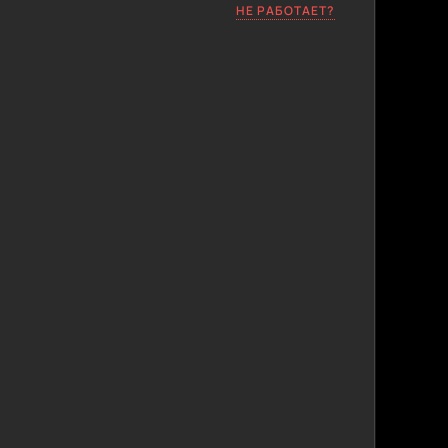
НЕ РАБОТАЕТ?