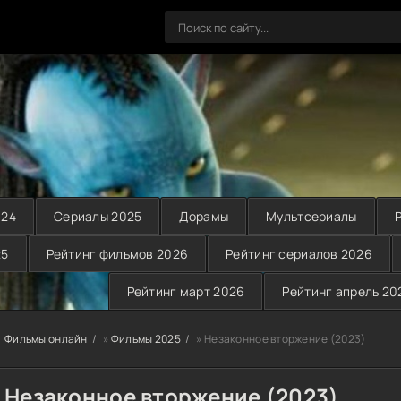
024
Сериалы 2025
Дорамы
Мультсериалы
25
Рейтинг фильмов 2026
Рейтинг сериалов 2026
Рейтинг март 2026
Рейтинг апрель 20
Фильмы онлайн
»
Фильмы 2025
» Незаконное вторжение (2023)
Незаконное вторжение (2023)