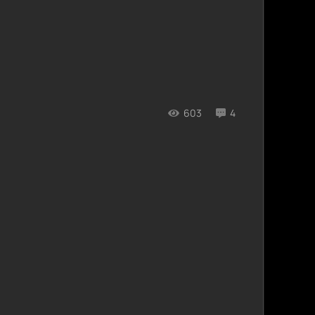
603
4