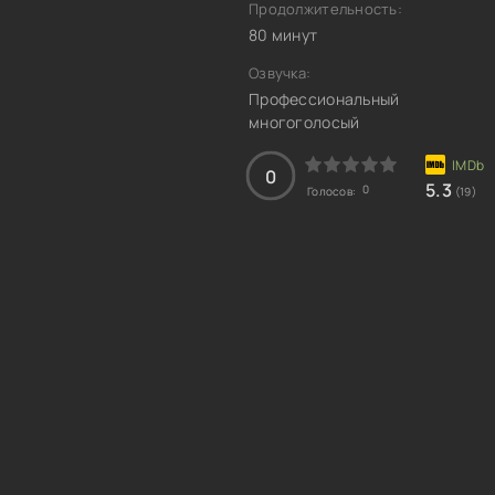
Продолжительность:
80 минут
Озвучка:
Профессиональный
многоголосый
0
5.3
0
Голосов:
(19)