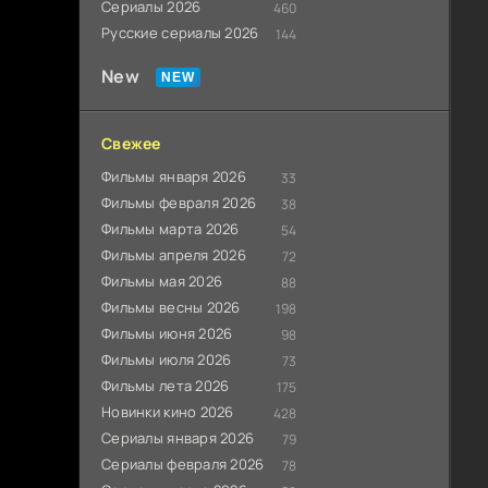
Сериалы 2026
460
Русские сериалы 2026
144
New
Свежее
Фильмы января 2026
33
Фильмы февраля 2026
38
Фильмы марта 2026
54
Фильмы апреля 2026
72
Фильмы мая 2026
88
Фильмы весны 2026
198
Фильмы июня 2026
98
Фильмы июля 2026
73
Фильмы лета 2026
175
Новинки кино 2026
428
Сериалы января 2026
79
Сериалы февраля 2026
78