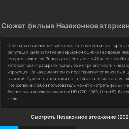
Сюжет фильма Незаконное вторжен
Основано на реальных событиях, которые потрясли город до
репутация была запятнана серьезной ошибкой во время нез
смертельную игру. Теперь у них есть всего 48 часов, чтобы
которое грозит раскрыть правду об их причастности к незак
коррупции. За каждым углом их подстерегает опасность, а
высокой. Сумеют ли они выжить в этой схватке или станут 
При желании любой пользователь может смотреть фильм Не
бесплатно в хорошем качестве HD (720, 1080, UltraHD) без
Films.
Смотреть Незаконное вторжение (2023