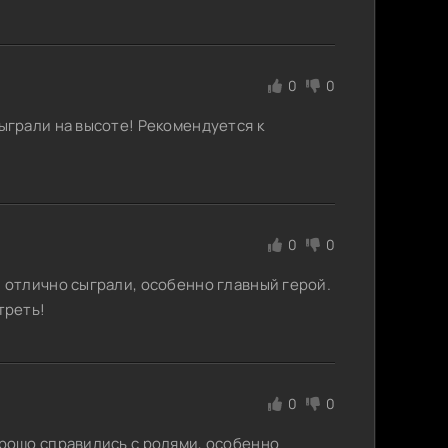
0
0
грали на высоте! Рекомендуется к
0
0
отлично сыграли, особенно главный герой.
треть!
0
0
рошо справились с ролями, особенно