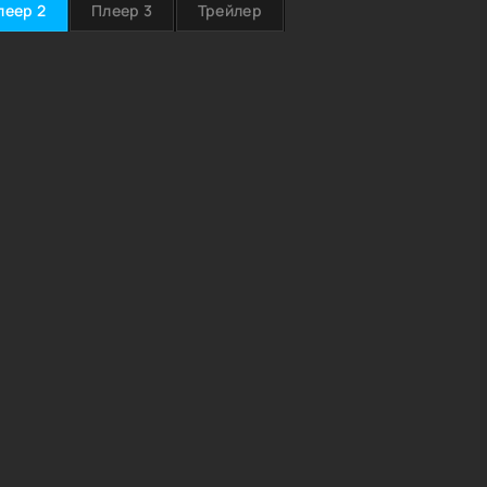
леер 2
Плеер 3
Трейлер