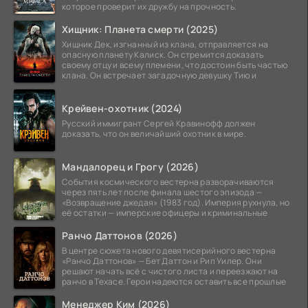
которое проверит их дружбу на прочность.
Хищник: Планета смерти (2025)
Хищник Дек, изгнанный из клана, отправляется на
опасную планету Калиск. Он стремится доказать
своему отцу и всему племени, что достоин быть частью
клана. Он встречает загадочную девушку Тию и
Крейвен-охотник (2024)
Русский иммигрант Сергей Кравинофф должен
доказать, что он величайший охотник в мире.
Мандалорец и Грогу (2026)
События космического вестерна разворачиваются
через пять лет после финала шестого эпизода —
«Возвращение джедая» (1983 год). Империя рухнула, но
её остатки — имперские офицеры и криминальные
Ранчо Даттонов (2026)
В центре сюжета нового девятисерийного вестерна
«Ранчо Даттонов» — Бет Даттон и Рип Уилер. Они
решают начать всё с чистого листа и переезжают на
ранчо в Техасе. Герои надеются оставить все прошлые
Менеджер Ким (2026)