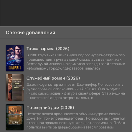
Свежие добавления
Точка взрыва (2026)
В 1986 году тихая Финляндия содрогнулась от громкого
происшествия: группа людей оказалась в заложниках.
Этот случай мгновенно приковал взгляды всей страны к
небольшому городу, где разворачивалась
Служебный роман (2026)
Джеки Круз, которую играет Дженнифер Лопес, стоит у
руля огромной авиакомпании «Air Cruz». Она входит в
число самых мощных фигур в своей сфере. Эта женщина
— настоящий лидер: острая на язык, с
Последний дом (2026)
Четверо людей просыпаются обычным утром в своем
доме. Ничто не предвещает беды. Но вскоре выясняется
страшная правда: покинуть жилище невозможно. Любая
попытка выйти за дверь оборачивается провалом.