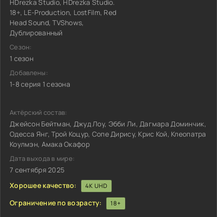
HDrezka Studio, HDrezka Studio.
18+, LE-Production, LostFilm, Red
Head Sound, TVShows,
Дублированный
Сезон:
1 сезон
Добавлены:
1-8 серия 1 сезона
Актёрский состав:
Джейсон Бейтман, Джуд Лоу, Эбби Ли, Дагмара Доминчик,
Одесса Янг, Трой Коцур, Сопе Дирису, Крис Кой, Клеопатра
Коулмэн, Амака Окафор
Дата выхода в мире:
7 сентября 2025
Хорошее качество:
4K UHD
Ограничение по возрасту:
18+