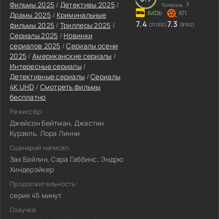
Фильмы 2025
/
Детективы 2025
/
3
Голосов:
Драмы 2025
/
Криминальные
7.4
7.3
фильмы 2025
/
Триллеры 2025
/
(31000)
(8192)
Сериалы 2025
/
Новинки
сериалов 2025
/
Сериалы осени
2025
/
Американские сериалы
/
Интересные сериалы
/
Детективные сериалы
/
Сериалы
4K UHD
/
Смотреть фильмы
бесплатно
Режиссёр:
Джейсон Бейтман, Джастин
Курзель, Лора Линни
Сценарий написал:
Зак Бэйлин, Сара Габбинс, Эндрю
Хиндерэйкер
Продолжительность:
серия 45 минут
Озвучка: