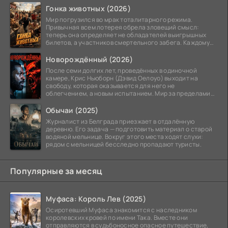
Гонка животных (2026)
Мир погрузился во мрак тоталитарного режима.
Привычная всем лотерея обрела зловещий смысл:
теперь она определяет не обладателей выигрышных
билетов, а участников смертельного забега. Каждому
номеру
Новорождённый (2026)
После семи долгих лет, проведённых в одиночной
камере, Крис Ньюборн (Дэвид Оелоуо) выходит на
свободу, которая оказывается для него не
облегчением, а новым испытанием. Мир за пределами
тюремных стен
Обычаи (2025)
Журналист из Белграда приезжает в отдалённую
деревню. Его задача — подготовить материал о старой
водяной мельнице. Вокруг этого места ходят слухи:
рядом с мельницей бесследно пропадают туристы.
Популярные за месяц
Муфаса: Король Лев (2025)
Осиротевший Муфаса знакомится с наследником
королевских кровей по имени Така. Вместе они
отправляются в судьбоносное опасное путешествие,