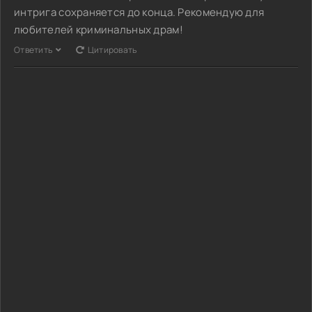
интрига сохраняется до конца. Рекомендую для
любителей криминальных драм!
Ответить
Цитировать