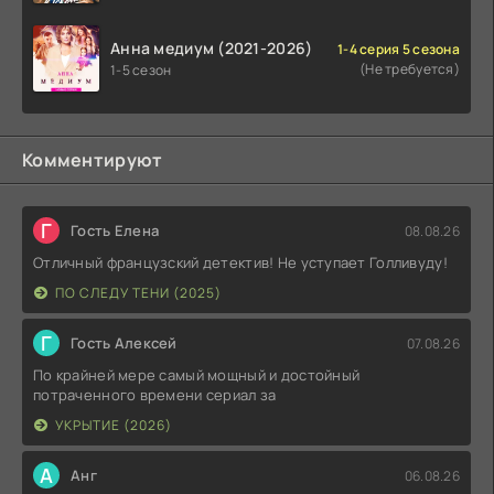
Анна медиум (2021-2026)
1-4 серия 5 сезона
(Не требуется)
1-5 сезон
Комментируют
Г
Гость Елена
08.08.26
Отличный французский детектив! Не уступает Голливуду!
ПО СЛЕДУ ТЕНИ (2025)
Г
Гость Алексей
07.08.26
По крайней мере самый мощный и достойный
потраченного времени сериал за
УКРЫТИЕ (2026)
А
Анг
06.08.26