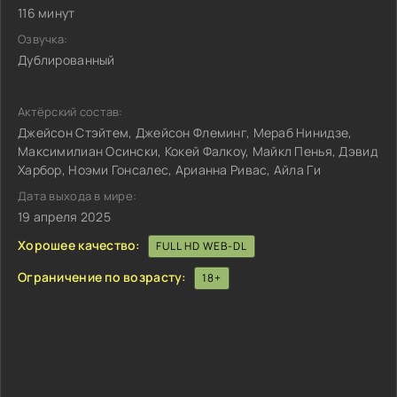
116 минут
Озвучка:
Дублированный
Актёрский состав:
Джейсон Стэйтем, Джейсон Флеминг, Мераб Нинидзе,
Максимилиан Осински, Кокей Фалкоу, Майкл Пенья, Дэвид
Харбор, Ноэми Гонсалес, Арианна Ривас, Айла Ги
Дата выхода в мире:
19 апреля 2025
Хорошее качество:
FULL HD WEB-DL
Ограничение по возрасту:
18+