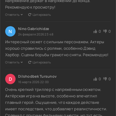
напряжение держат в напряжении до конца.
Рекомендую к просмотру!
Ответить
Цитировать
Nino Gabrichidze
N
0
0
24 февраля 2026 23:48
Интересный сюжет с сильным персонажем. Актеры
хорошо справились с ролями, особенно Дэвид
Харбор. Сцены борьбы грамотно сняты. Рекомендую!
Ответить
Цитировать
Dilshodbek Tursunov
D
0
0
16 марта 2026 22:00
Очень крепкий триллер с напряжённым сюжетом.
Актёрская игра на высоте, особенно впечатлил
главный герой. Ощущение, что каждое действие
имеет последствия, что добавляет реалистичности.
Сравнил с другими фильмами о мести, но тут есть