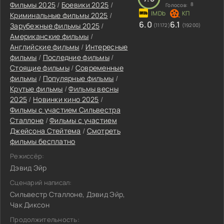
Фильмы 2025
/
Боевики 2025
/
8
Голосов:
Криминальные фильмы 2025
/
6.0
6.1
Зарубежные фильмы 2025
/
(11172)
(19200)
Американские фильмы
/
Английские фильмы
/
Интересные
фильмы
/
Последние фильмы
/
Стоящие фильмы
/
Современные
фильмы
/
Популярные фильмы
/
Крутые фильмы
/
Фильмы весны
2025
/
Новинки кино 2025
/
Фильмы c участием Сильвестра
Сталлоне
/
Фильмы c участием
Джейсона Стейтема
/
Смотреть
фильмы бесплатно
Режиссёр:
Дэвид Эйр
Сценарий написал:
Сильвестр Сталлоне, Дэвид Эйр,
Чак Диксон
Продолжительность: