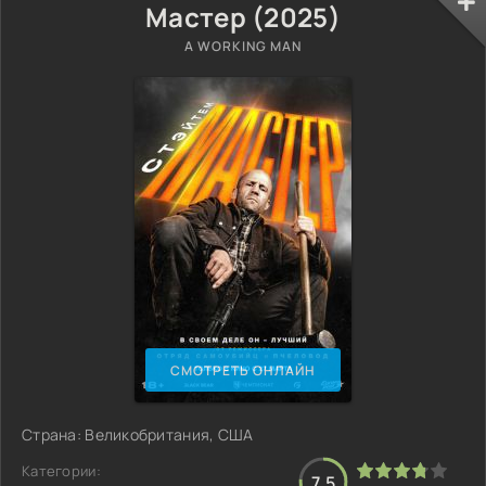
Мастер (2025)
A WORKING MAN
СМОТРЕТЬ ОНЛАЙН
Страна: Великобритания, США
Категории:
7.5