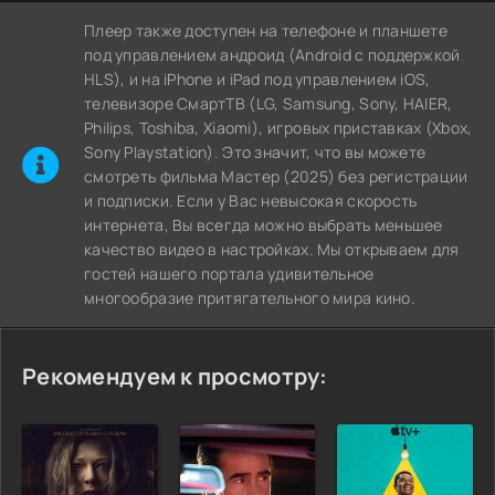
Плеер также доступен на телефоне и планшете
под управлением андроид (Android с поддержкой
HLS), и на iPhone и iPad под управлением iOS,
телевизоре СмартТВ (LG, Samsung, Sony, HAIER,
Philips, Toshiba, Xiaomi), игровых приставках (Xbox,
Sony Playstation). Это значит, что вы можете
cмотреть фильма Мастер (2025) без регистрации
и подписки. Если у Вас невысокая скорость
интернета, Вы всегда можно выбрать меньшее
качество видео в настройках. Мы открываем для
гостей нашего портала удивительное
многообразие притягательного мира кино.
Рекомендуем к просмотру: