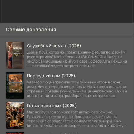
Свежие добавления
Служебный роман (2026)
Джеки Круз, которую играет Дженнифер Лопес, стоит у
руля огромной авиакомпании «Air Cruz». Она входит в
число самых мощных фигур в своей сфере. Эта женщина
— настоящий лидер: острая на язык, с
Последний дом (2026)
Четверо людей просыпаются обычным утром в своем
доме. Ничто не предвещает беды. Но вскоре выясняется
страшная правда: покинуть жилище невозможно. Любая
попытка выйти за дверь оборачивается провалом.
Гонка животных (2026)
Мир погрузился во мрак тоталитарного режима.
Привычная всем лотерея обрела зловещий смысл:
теперь она определяет не обладателей выигрышных
билетов, а участников смертельного забега. Каждому
номеру