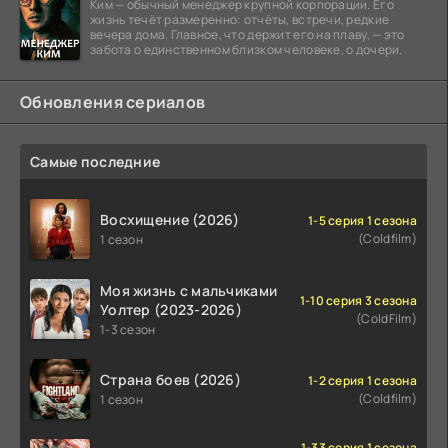
Ким — обычный менеджер крупной корпорации. Его
жизнь течёт размеренно: отчёты, встречи, редкие
вечера дома. Главное, что держит его на плаву, — это
забота о единственном близком человеке, о дочери.
Обновления сериалов
Самые последние
Восхищение (2026)
1-5 серия 1 сезона
(Coldfilm)
1 сезон
Моя жизнь с мальчиками
1-10 серия 3 сезона
Уолтер (2023-2026)
(ColdFilm)
1-3 сезон
Страна боев (2026)
1-2 серия 1 сезона
(Coldfilm)
1 сезон
1-33 серия 1 сезона