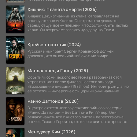
Хищник: Планета смерти (2025)
Хищник Дек, изгнанный из клана, отправляется на
опасную планету Калиск. Он стремится доказать
своему отцу и всему племени, что достоин быть частью
клана. Он встречает загадочную девушку Тию и
Крейвен-охотник (2024)
Русский иммигрант Сергей Кравинофф должен
доказать, что он величайший охотник в мире.
Мандалорец и Грогу (2026)
События космического вестерна разворачиваются
через пять лет после финала шестого эпизода —
«Возвращение джедая» (1983 год). Империя рухнула, но
её остатки — имперские офицеры и криминальные
Ранчо Даттонов (2026)
В центре сюжета нового девятисерийного вестерна
«Ранчо Даттонов» — Бет Даттон и Рип Уилер. Они
решают начать всё с чистого листа и переезжают на
ранчо в Техасе. Герои надеются оставить все прошлые
Менеджер Ким (2026)