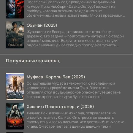
После семи долгих лет, проведённых в одиночной
камере, Крис Ньюборн (Дэвид Оелоуо) выходит на
свободу, которая оказывается для него не
облегчением, а новым испытанием. Мир за пределами
тюремных стен
Обычаи (2025)
Журналист из Белграда приезжает в отдалённую
деревню. Его задача — подготовить материал о старой
водяной мельнице. Вокруг этого места ходят слухи:
рядом с мельницей бесследно пропадают туристы.
Популярные за месяц
Муфаса: Король Лев (2025)
Осиротевший Муфаса знакомится с наследником
королевских кровей по имени Така. Вместе они
отправляются в судьбоносное опасное путешествие,
которое проверит их дружбу на прочность.
Хищник: Планета смерти (2025)
Хищник Дек, изгнанный из клана, отправляется на
опасную планету Калиск. Он стремится доказать
своему отцу и всему племени, что достоин быть частью
клана. Он встречает загадочную девушку Тию и