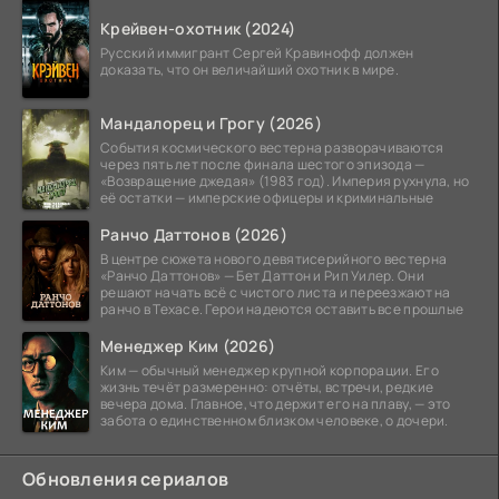
Крейвен-охотник (2024)
Русский иммигрант Сергей Кравинофф должен
доказать, что он величайший охотник в мире.
Мандалорец и Грогу (2026)
События космического вестерна разворачиваются
через пять лет после финала шестого эпизода —
«Возвращение джедая» (1983 год). Империя рухнула, но
её остатки — имперские офицеры и криминальные
Ранчо Даттонов (2026)
В центре сюжета нового девятисерийного вестерна
«Ранчо Даттонов» — Бет Даттон и Рип Уилер. Они
решают начать всё с чистого листа и переезжают на
ранчо в Техасе. Герои надеются оставить все прошлые
Менеджер Ким (2026)
Ким — обычный менеджер крупной корпорации. Его
жизнь течёт размеренно: отчёты, встречи, редкие
вечера дома. Главное, что держит его на плаву, — это
забота о единственном близком человеке, о дочери.
Обновления сериалов