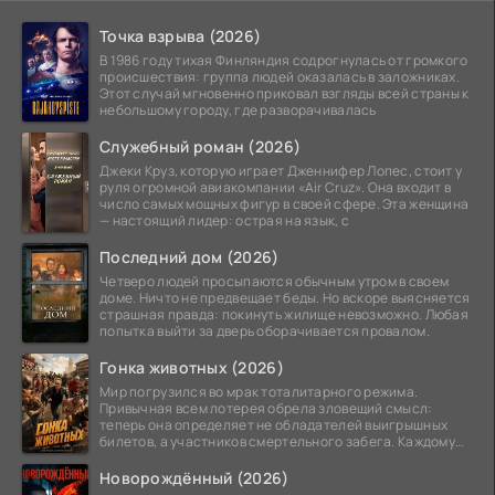
Точка взрыва (2026)
В 1986 году тихая Финляндия содрогнулась от громкого
происшествия: группа людей оказалась в заложниках.
Этот случай мгновенно приковал взгляды всей страны к
небольшому городу, где разворачивалась
Служебный роман (2026)
Джеки Круз, которую играет Дженнифер Лопес, стоит у
руля огромной авиакомпании «Air Cruz». Она входит в
число самых мощных фигур в своей сфере. Эта женщина
— настоящий лидер: острая на язык, с
Последний дом (2026)
Четверо людей просыпаются обычным утром в своем
доме. Ничто не предвещает беды. Но вскоре выясняется
страшная правда: покинуть жилище невозможно. Любая
попытка выйти за дверь оборачивается провалом.
Гонка животных (2026)
Мир погрузился во мрак тоталитарного режима.
Привычная всем лотерея обрела зловещий смысл:
теперь она определяет не обладателей выигрышных
билетов, а участников смертельного забега. Каждому
номеру
Новорождённый (2026)