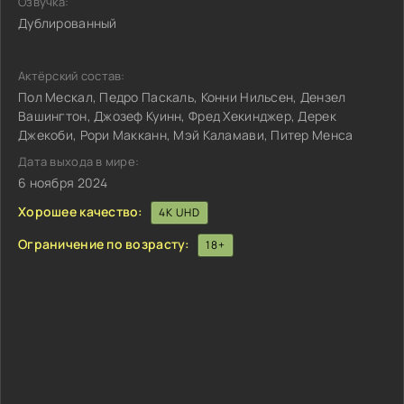
Озвучка:
Дублированный
Актёрский состав:
Пол Мескал, Педро Паскаль, Конни Нильсен, Дензел
Вашингтон, Джозеф Куинн, Фред Хекинджер, Дерек
Джекоби, Рори Макканн, Мэй Каламави, Питер Менса
Дата выхода в мире:
6 ноября 2024
Хорошее качество:
4K UHD
Ограничение по возрасту:
18+