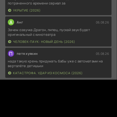
потраченного времени сериал за
УКРЫТИЕ (2026)
А
Анг
06.08.26
Зачем озвучка Драгон, пипец, пускай звук будет
оригинальный с кинотеатра
ЧЕЛОВЕК-ПАУК: НОВЫЙ ДЕНЬ (2026)
П
петя хуякин
05.08.26
нада такую хрень придумать бабы уже с автоматами на
верталёте детишьки
КАТАСТРОФА. УДАР ИЗ КОСМОСА (2026)