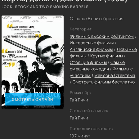
LOCK, STOCK AND TWO SMOKING BARRELS
Страна: Великобритания
Категории:
Фильмы с высоким рейтингом
/
Интересные фильмы
/
Английские фильмы
/
Любимые
фильмы
/
Крутые фильмы
/
Стоящие фильмы
/
Самые
смешные комедии
/
Фильмы c
участием Джейсона Стейтема
/
Смотреть фильмы бесплатно
Режиссёр:
СМОТРЕТЬ ОНЛАЙН
Гай Ричи
Сценарий написал:
Гай Ричи
Продолжительность:
107 минут