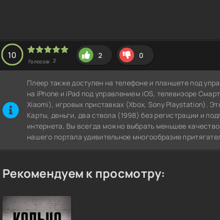
10
2
0
2
Голосов:
Плеер также доступен на телефоне и планшете под упра
на iPhone и iPad под управлением iOS, телевизоре СмартТВ
Xiaomi), игровых приставках (Xbox, Sony Playstation). 
Карты, деньги, два ствола (1998) без регистрации и под
интернета, Вы всегда можно выбрать меньшее качество
нашего портала удивительное многообразие притягател
Рекомендуем к просмотру: