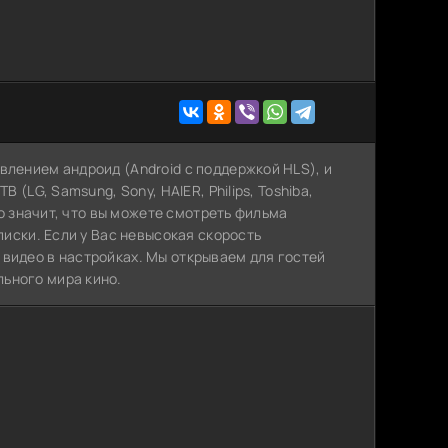
влением андроид (Android с поддержкой HLS), и
 (LG, Samsung, Sony, HAIER, Philips, Toshiba,
Это значит, что вы можете cмотреть фильма
писки. Если у Вас невысокая скорость
 видео в настройках. Мы открываем для гостей
ьного мира кино.