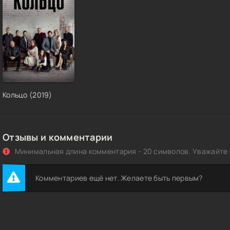
Кольцо (2019)
Отзывы и комментарии
Минимальная длина комментария - 20 символов. Уважайте с
Комментариев ещё нет. Желаете быть первым?