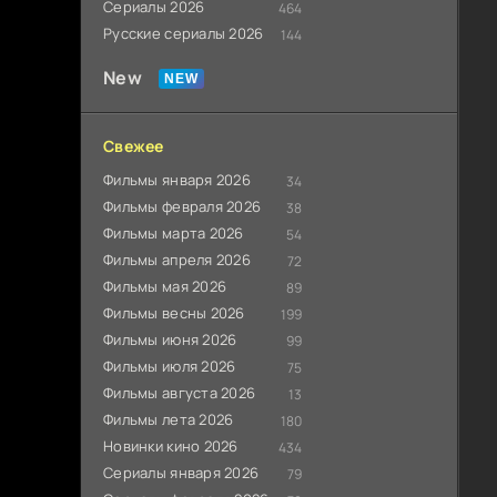
Сериалы 2026
464
Русские сериалы 2026
144
New
Свежее
Фильмы января 2026
34
Фильмы февраля 2026
38
Фильмы марта 2026
54
Фильмы апреля 2026
72
Фильмы мая 2026
89
Фильмы весны 2026
199
Фильмы июня 2026
99
Фильмы июля 2026
75
Фильмы августа 2026
13
Фильмы лета 2026
180
Новинки кино 2026
434
Сериалы января 2026
79