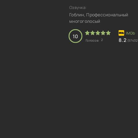
Озвучка:
Гоблин, Профессиональный
многоголосый
10
8.2
2
Голосов:
(57432