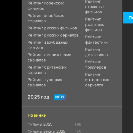
Рейтинг
Рейтинг корейских
страшных
фильмов
фильмов
Рейтинг корейских
П
Рейтинг
сериалов
реальных
Рейтинг русских фильмов
фильмов
Рейтинг русских сериалов
Рейтинг
Рейтинг зарубежных
фантастики
фильмов
Рейтинг
Рейтинг американских
детективов
сериалов
Рейтинг
Рейтинг британских
триллеров
сериалов
Рейтинг
Рейтинг турецких
интересных
сериалов
сериалов
2025 год
Новинки
Фильмы 2025
896
Фильмы весны 2025
145