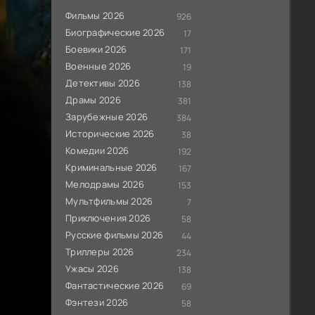
Фильмы 2026
926
Биографические 2026
17
Боевики 2026
171
Военные 2026
19
Детективы 2026
138
Драмы 2026
381
Зарубежные 2026
384
Исторические 2026
38
Комедии 2026
192
Криминальные 2026
167
Мелодрамы 2026
153
Мультфильмы 2026
7
Приключения 2026
58
Русские фильмы 2026
44
Триллеры 2026
234
Ужасы 2026
138
Фантастические 2026
69
Фэнтези 2026
58