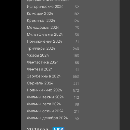
Исторические 2024
32
Комедии 2024
182
Криминал 2024
124
Мелодрамы 2024
73
Мультфильмы 2024
36
Приключения 2024
81
Триллеры 2024
240
Ужасы 2024
163
Фантастика 2024
88
Фэнтези 2024
61
Зарубежные 2024
553
Сериалы 2024
231
Новинки кино 2024
572
Фильмы весны 2024
112
Фильмы лета 2024
98
Фильмы осени 2024
211
Фильмы декабря 2024
45
2023 год