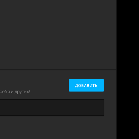
ДОБАВИТЬ
ебя и других!