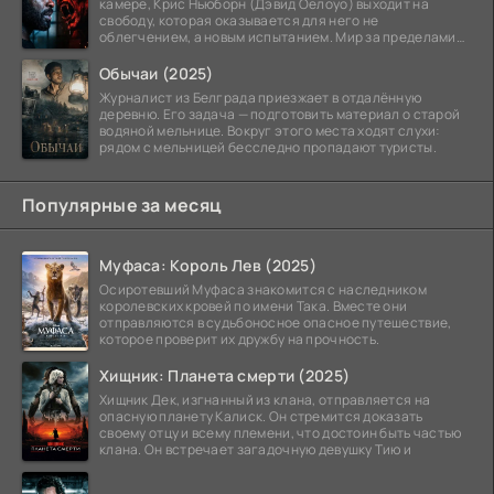
камере, Крис Ньюборн (Дэвид Оелоуо) выходит на
свободу, которая оказывается для него не
облегчением, а новым испытанием. Мир за пределами
тюремных стен
Обычаи (2025)
Журналист из Белграда приезжает в отдалённую
деревню. Его задача — подготовить материал о старой
водяной мельнице. Вокруг этого места ходят слухи:
рядом с мельницей бесследно пропадают туристы.
Популярные за месяц
Муфаса: Король Лев (2025)
Осиротевший Муфаса знакомится с наследником
королевских кровей по имени Така. Вместе они
отправляются в судьбоносное опасное путешествие,
которое проверит их дружбу на прочность.
Хищник: Планета смерти (2025)
Хищник Дек, изгнанный из клана, отправляется на
опасную планету Калиск. Он стремится доказать
своему отцу и всему племени, что достоин быть частью
клана. Он встречает загадочную девушку Тию и