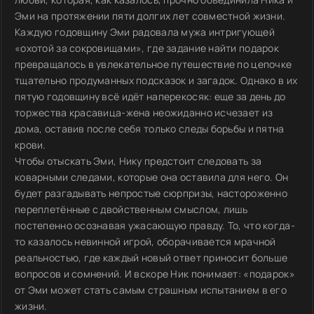
Эми на протяжении пяти долгих лет совместной жизни.
Каждую годовщину Эми радовала мужа интригующей
«охотой за сокровищами», где задание найти подарок
превращалось в увлекательное путешествие по цепочке
тщательно продуманных подсказок и загадок. Однако в их
пятую годовщину всё идёт наперекосяк: еще за день до
торжества красавица-жена неожиданно исчезает из
дома, оставив после себя только следы борьбы и пятна
крови.
Чтобы отыскать Эми, Нику предстоит следовать за
коварными следами, которые она оставила для него. Он
будет разгадывать непростые сюрпризы, настороженно
переплетённые с двойственным смыслом, лишь
постепенно осознавая ужасающую правду. То, что когда-
то казалось невинной игрой, оборачивается мрачной
реальностью, где каждый новый ответ приносит больше
вопросов и сомнений. И вскоре Ник понимает: «подарок»
от Эми может стать самым страшным испытанием в его
жизни.