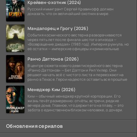
Крейвен-охотник (2024)
Русский иммигрант Сергей Кравинофф должен
доказать, что он величайший охотник в мире.
Мандалорец и Грогу (2026)
События космического вестерна разворачиваются
через пять лет после финала шестого эпизода —
«Возвращение джедая» (1983 год). Империя рухнула, но
её остатки — имперские офицеры и криминальные
Ранчо Даттонов (2026)
В центре сюжета нового девятисерийного вестерна
«Ранчо Даттонов» — Бет Даттон и Рип Уилер. Они
решают начать всё с чистого листа и переезжают на
ранчо в Техасе. Герои надеются оставить все прошлые
Менеджер Ким (2026)
Ким — обычный менеджер крупной корпорации. Его
жизнь течёт размеренно: отчёты, встречи, редкие
вечера дома. Главное, что держит его на плаву, — это
забота о единственном близком человеке, о дочери.
Обновления сериалов