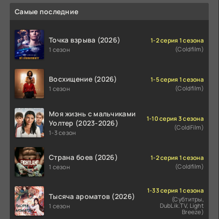
Самые последние
Точка взрыва (2026)
1-2 серия 1 сезона
(Coldfilm)
1 сезон
Восхищение (2026)
1-5 серия 1 сезона
(Coldfilm)
1 сезон
Моя жизнь с мальчиками
1-10 серия 3 сезона
Уолтер (2023-2026)
(ColdFilm)
1-3 сезон
Страна боев (2026)
1-2 серия 1 сезона
(Coldfilm)
1 сезон
1-33 серия 1 сезона
Тысяча ароматов (2026)
(Субтитры,
DubLik.TV, Light
1 сезон
Breeze)