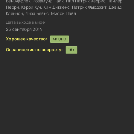
Бен Аффлек, Розамунд Пайк, Нил Патрик Харрис, Тайлер
Перри, Кэрри Кун, Ким Диккенс, Патрик Фьюджит, Дэвид
Кленнон, Лиза Бейнс, Мисси Пайл
Дата выхода в мире:
26 сентября 2014
Хорошее качество:
4K UHD
Ограничение по возрасту:
18+