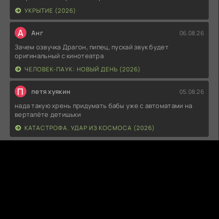
УКРЫТИЕ (2026)
А
Анг
06.08.26
Зачем озвучка Драгон, пипец, пускай звук будет
оригинальный с кинотеатра
ЧЕЛОВЕК-ПАУК: НОВЫЙ ДЕНЬ (2026)
П
петя хуякин
05.08.26
нада такую хрень придумать бабы уже с автоматами на
верталёте детишьки
КАТАСТРОФА. УДАР ИЗ КОСМОСА (2026)