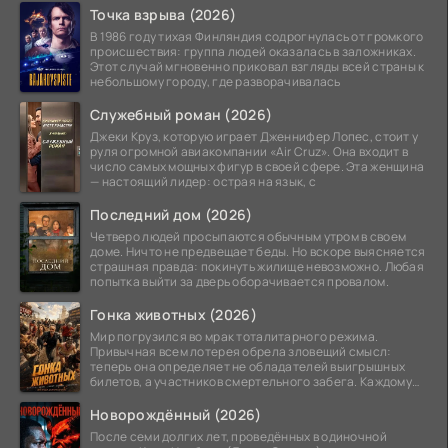
Точка взрыва (2026)
В 1986 году тихая Финляндия содрогнулась от громкого
происшествия: группа людей оказалась в заложниках.
Этот случай мгновенно приковал взгляды всей страны к
небольшому городу, где разворачивалась
Служебный роман (2026)
Джеки Круз, которую играет Дженнифер Лопес, стоит у
руля огромной авиакомпании «Air Cruz». Она входит в
число самых мощных фигур в своей сфере. Эта женщина
— настоящий лидер: острая на язык, с
Последний дом (2026)
Четверо людей просыпаются обычным утром в своем
доме. Ничто не предвещает беды. Но вскоре выясняется
страшная правда: покинуть жилище невозможно. Любая
попытка выйти за дверь оборачивается провалом.
Гонка животных (2026)
Мир погрузился во мрак тоталитарного режима.
Привычная всем лотерея обрела зловещий смысл:
теперь она определяет не обладателей выигрышных
билетов, а участников смертельного забега. Каждому
номеру
Новорождённый (2026)
После семи долгих лет, проведённых в одиночной