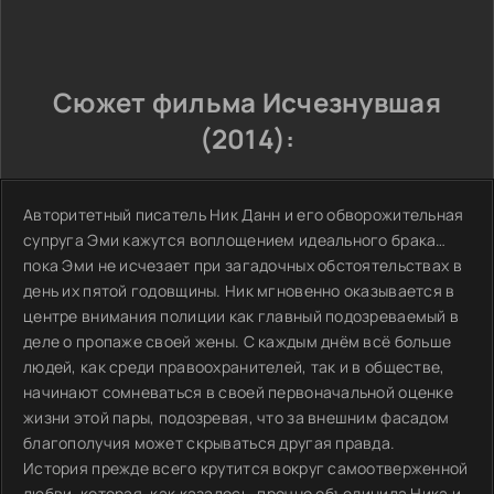
Сюжет фильма Исчезнувшая
(2014):
Авторитетный писатель Ник Данн и его обворожительная
супруга Эми кажутся воплощением идеального брака…
пока Эми не исчезает при загадочных обстоятельствах в
день их пятой годовщины. Ник мгновенно оказывается в
центре внимания полиции как главный подозреваемый в
деле о пропаже своей жены. С каждым днём всё больше
людей, как среди правоохранителей, так и в обществе,
начинают сомневаться в своей первоначальной оценке
жизни этой пары, подозревая, что за внешним фасадом
благополучия может скрываться другая правда.
История прежде всего крутится вокруг самоотверженной
любви, которая, как казалось, прочно объединила Ника и