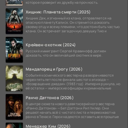
которое проверит их дружбу на прочность.
Хищник: Планета смерти (2025)
Хищник Дек, изгнанный из клана, отправляется на
опасную планету Калиск. Он стремится доказать
своему отцу и всему племени, что достоин быть частью
клана. Он встречает загадочную девушку Тию и
Крейвен-охотник (2024)
Русский иммигрант Сергей Кравинофф должен
доказать, что он величайший охотник в мире.
Мандалорец и Грогу (2026)
События космического вестерна разворачиваются
через пять лет после финала шестого эпизода —
«Возвращение джедая» (1983 год). Империя рухнула, но
её остатки — имперские офицеры и криминальные
Ранчо Даттонов (2026)
В центре сюжета нового девятисерийного вестерна
«Ранчо Даттонов» — Бет Даттон и Рип Уилер. Они
решают начать всё с чистого листа и переезжают на
ранчо в Техасе. Герои надеются оставить все прошлые
Менеджер Ким (2026)