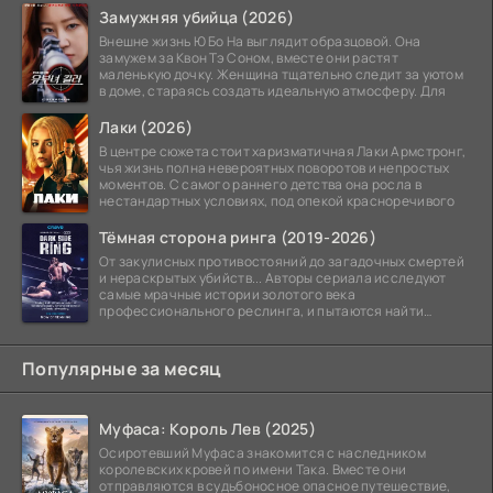
Замужняя убийца (2026)
Внешне жизнь Ю Бо На выглядит образцовой. Она
замужем за Квон Тэ Соном, вместе они растят
маленькую дочку. Женщина тщательно следит за уютом
в доме, стараясь создать идеальную атмосферу. Для
Лаки (2026)
В центре сюжета стоит харизматичная Лаки Армстронг,
чья жизнь полна невероятных поворотов и непростых
моментов. С самого раннего детства она росла в
нестандартных условиях, под опекой красноречивого
Тёмная сторона ринга (2019-2026)
От закулисных противостояний до загадочных смертей
и нераскрытых убийств... Авторы сериала исследуют
самые мрачные истории золотого века
профессионального реслинга, и пытаются найти
правду на стыке
Популярные за месяц
Муфаса: Король Лев (2025)
Осиротевший Муфаса знакомится с наследником
королевских кровей по имени Така. Вместе они
отправляются в судьбоносное опасное путешествие,