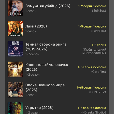
Замужняя убийца (2026)
1-2 серия 1 сезона
(SoftBox)
1 сезон
Лаки (2026)
1-5 серия 1 сезона
(LostFilm)
1 сезон
Тёмная сторона ринга
1-6 серия
(2019-2026)
(Любительский
многоголосый)
1-7 сезон
Каштановый человечек
1-6 серия 2 сезона
(2026)
(Coldfilm)
1-2 сезон
Эпоха Великого мира
1-48 серия 1 сезона
(2026)
(DubLik.TV)
1 сезон
Укрытие (2026)
1-5 серия 3 сезона
(HDrezka Studio)
1-3 сезон