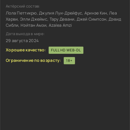
Актёрский состав:
Лола Петтикрю, Джулия Луи-Дрейфус, Аринзе Кин, Леа
Харви, Элли Джеймс, Тару Девани, Джей Симпсон, Дэвид
Сибли, Нэйтан Амзи, Azalea Amzi
Дата выхода в мире:
29 августа 2024
Хорошее качество:
FULL HD WEB-DL
Ограничение по возрасту:
18+