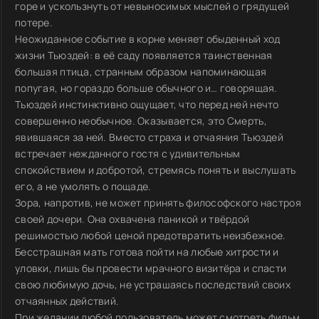
горе и ускользнуть от невыносимых мыслей о грядущей
потере.
Неожиданное событие в корне меняет обыденный ход
жизни Тьюздей: в её саду появляется таинственная
большая птица, странным образом напоминающая
попугая, но гораздо больше обычного и… говорящая.
Тьюздей инстинктивно ощущает, что перед ней нечто
совершенно необычное. Оказывается, это Смерть,
явившаяся за ней. Вместо страха и отчаяния Тьюздей
встречает нежданного гостя с удивительным
спокойствием и добротой, стремясь понять и выслушать
его, а не умолять о пощаде.
Зора, напротив, не может принять философского настроя
своей дочери. Она охвачена паникой и твёрдой
решимостью любой ценой предотвратить неизбежное.
Бесстрашная мать готова пойти на любые хитрости и
уловки, лишь бы провести мрачного визитёра и спасти
свою любимую дочь, не устрашаясь последствий своих
отчаянных действий.
При желании любой пользователь может смотреть фильм