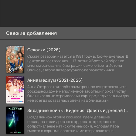
Свежие добавления
Осколки (2026)
Сюжет разворачивается в 1981 году в Лос-Анджелесе. В
центре повествования — 17-летний Брет, чей образ во
многом основан на биографии самого Брета Истона
Эллиса, автора литературного первоисточника.
Анна медиум (2021-2026)
Анна Островская ведёт размеренное существование в
роскошном доме, наполненное заботами по хозяйству.
Она никогда не стремилась к карьере, ведь главным для
неё всегда оставалась опека над близкими и
Звёздные войны: Видения. Девятый джедай (2026)
В отдалённом уголке космоса, где уцелевшие
последователи древнего ордена не прекращают
сопротивление натиску тёмных сил, молодая Кара
вместе с верными соратниками отправляется в
рискованный рейд.