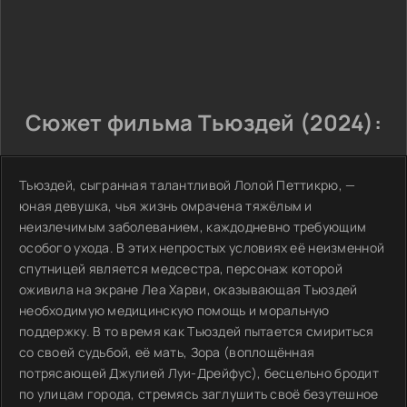
Сюжет фильма Тьюздей (2024):
Тьюздей, сыгранная талантливой Лолой Петтикрю, —
юная девушка, чья жизнь омрачена тяжёлым и
неизлечимым заболеванием, каждодневно требующим
особого ухода. В этих непростых условиях её неизменной
спутницей является медсестра, персонаж которой
оживила на экране Леа Харви, оказывающая Тьюздей
необходимую медицинскую помощь и моральную
поддержку. В то время как Тьюздей пытается смириться
со своей судьбой, её мать, Зора (воплощённая
потрясающей Джулией Луи-Дрейфус), бесцельно бродит
по улицам города, стремясь заглушить своё безутешное