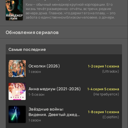
Ким — обычный менеджер крупной корпорации. Его
жизнь течёт размеренно: отчёты, встречи, редкие
вечера дома. Главное, что держит его на плаву, — это
забота о единственном близком человеке, о дочери.
Обновления сериалов
Самые последние
Осколки (2026)
1-2 серия 1 сезона
(Ultradox)
1 сезон
Анна медиум (2021-2026)
1-4 серия 5 сезона
(Не требуется)
1-5 сезон
Звёздные войны:
1-8 серия 1 сезона
Видения. Девятый джедай
(Coldfilm)
(2026)
1 сезон