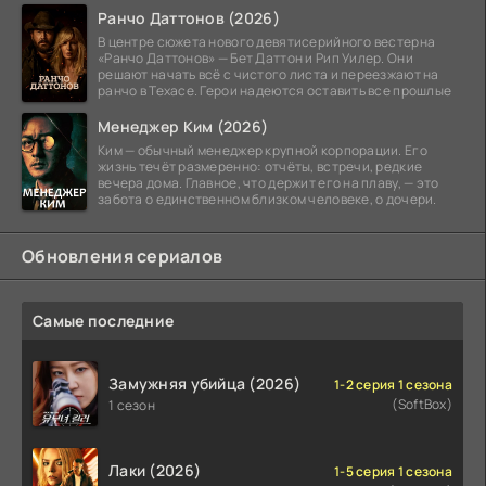
Ранчо Даттонов (2026)
В центре сюжета нового девятисерийного вестерна
«Ранчо Даттонов» — Бет Даттон и Рип Уилер. Они
решают начать всё с чистого листа и переезжают на
ранчо в Техасе. Герои надеются оставить все прошлые
Менеджер Ким (2026)
Ким — обычный менеджер крупной корпорации. Его
жизнь течёт размеренно: отчёты, встречи, редкие
вечера дома. Главное, что держит его на плаву, — это
забота о единственном близком человеке, о дочери.
Обновления сериалов
Самые последние
Замужняя убийца (2026)
1-2 серия 1 сезона
(SoftBox)
1 сезон
Лаки (2026)
1-5 серия 1 сезона