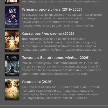
нестандартных условиях, под опекой красноречивого
Тёмная сторона ринга (2019-2026)
От закулисных противостояний до загадочных смертей
и нераскрытых убийств... Авторы сериала исследуют
самые мрачные истории золотого века
профессионального реслинга, и пытаются найти
правду на стыке
Каштановый человечек (2026)
Триллер погружает нас в историю молодого
полицейского Найи Тулин (актриса Даница Чурчич).
Она внутренне вымотана и сломлена, но вынуждена
продолжать работу. Найя втягивается в расследование
жуткого
Психопат: Белый кролик-убийца (2026)
Маньяк, действующий с особой жестокостью, решает
сыграть с представителями закона в дерзкую игру. Он
открыто заявляет о своих преступлениях и предлагает
властям попробовать остановить его. Каждое
Узники рая (2026)
1925 год. Люси Гладуэлл — сирота семнадцати лет. Она
покидает родную Англию, отправляясь под крыло
своего дяди Джорджа Хьютона. Девушка полна надежд
на новую жизнь, и первые впечатления только