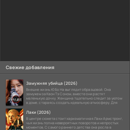
Свежие добавления
Замужняя убийца (2026)
Внешне жизнь Ю Бо На выглядит образцовой. Она
замужем за Квон Тэ Соном, вместе они растят
маленькую дочку. Женщина тщательно следит за уютом
в доме, стараясь создать идеальную атмосферу. Для
Лаки (2026)
В центре сюжета стоит харизматичная Лаки Армстронг,
чья жизнь полна невероятных поворотов и непростых
моментов. С самого раннего детства она росла в