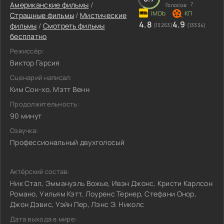
Американские фильмы
/
7
Голосов:
Страшные фильмы
/
Мистические
4.8
4.9
фильмы
/
Смотреть фильмы
(13253)
(13334)
бесплатно
Режиссёр:
Виктор Гарсия
Сценарий написал:
Ким Сон-хо, Мэтт Венн
Продолжительность:
90 минут
Озвучка:
Профессиональный двухголосый
Актёрский состав:
Ник Стал, Эммануэль Вожье, Ивэн Джонс, Кристи Карлсон
Романо, Уильям Кэтт, Лоуренс Тернер, Стефани Онор,
Джон Дэвис, Уэйн Пер, Лэнс Э. Николс
Дата выхода в мире: