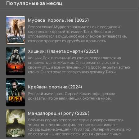
Популярные за месяц
Муфаса: Король Лев (2025)
Осиротевший Муфаса знакомится с наследником
королевских кровей по имени Така. Вместе они
отправляются в судьбоносное опасное путешествие,
которое проверит их дружбу на прочность.
Хищник: Планета смерти (2025)
Хищник Дек, изгнанный из клана, отправляется на
опасную планету Калиск. Он стремится доказать
своему отцу и всему племени, что достоин быть частью
клана. Он встречает загадочную девушку Тию и
Крейвен-охотник (2024)
Русский иммигрант Сергей Кравинофф должен
доказать, что он величайший охотник в мире.
Мандалорец и Грогу (2026)
События космического вестерна разворачиваются
через пять лет после финала шестого эпизода —
«Возвращение джедая» (1983 год). Империя рухнула, но
её остатки — имперские офицеры и криминальные