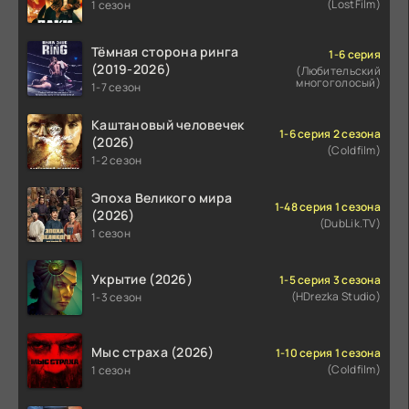
(LostFilm)
1 сезон
Тёмная сторона ринга
1-6 серия
(2019-2026)
(Любительский
многоголосый)
1-7 сезон
Каштановый человечек
1-6 серия 2 сезона
(2026)
(Coldfilm)
1-2 сезон
Эпоха Великого мира
1-48 серия 1 сезона
(2026)
(DubLik.TV)
1 сезон
Укрытие (2026)
1-5 серия 3 сезона
(HDrezka Studio)
1-3 сезон
Мыс страха (2026)
1-10 серия 1 сезона
(Coldfilm)
1 сезон