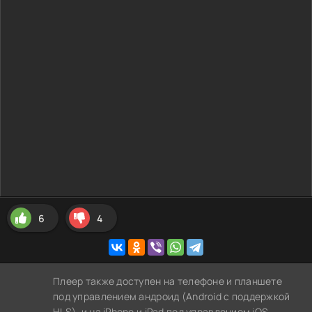
6
4
Плеер также доступен на телефоне и планшете
под управлением андроид (Android с поддержкой
HLS), и на iPhone и iPad под управлением iOS,