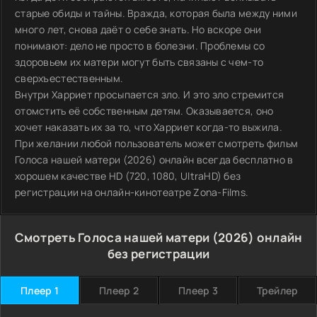
старые обиды и тайны. Вражда, которая была между ними
много лет, снова даёт о себе знать. Но вскоре они
понимают: дело не просто в болезни. Проблемы со
здоровьем их матери могут быть связаны с чем-то
сверхъестественным.
Внутри Харриет просыпается зло. И это зло стремится
отомстить её собственным детям. Оказывается, оно
хочет наказать их за то, что Харриет когда-то выжила.
При желании любой пользователь может смотреть фильм
Голоса нашей матери (2026) онлайн всегда бесплатно в
хорошем качестве HD (720, 1080, UltraHD) без
регистрации на онлайн-кинотеатре Zona-Films.
Смотреть Голоса нашей матери (2026) онлайн
без регистрации
Плеер 1
Плеер 2
Плеер 3
Трейлер