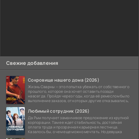
Свежие добавления
Сокровище нашего дома (2026)
Жизнь Сварны — это попытка убежать от собственного
прошлого, которое она хочет оставить позади
навсегда. Пройдя через годы, когда её ремеслом было
выполнение заказов, от которых другие отказывались,
Любимый сотрудник (2026)
Да Рым получает заманчивое предложение из крупной
корпорации. Там ее ждет стабильность, достойная
оплата труда и прозрачная карьерная лестница.
Казалось бы, о чем еще можно мечтать. Но девушка