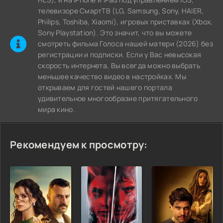
телевизоре СмартТВ (LG, Samsung, Sony, HAIER,
Philips, Toshiba, Xiaomi), игровых приставках (Xbox,
Sony Playstation). Это значит, что вы можете
cмотреть фильма Голоса нашей матери (2026) без
регистрации и подписки. Если у Вас невысокая
скорость интернета, Вы всегда можно выбрать
меньшее качество видео в настройках. Мы
открываем для гостей нашего портала
удивительное многообразие притягательного
мира кино.
Рекомендуем к просмотру: