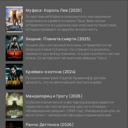
Муфаса: Король Лев (2025)
Осиротевший Муфаса знакомится с наследником
королевских кровей по имени Така. Вместе они
отправляются в судьбоносное опасное путешествие,
которое проверит их дружбу на прочность.
Хищник: Планета смерти (2025)
Хищник Дек, изгнанный из клана, отправляется на
опасную планету Калиск. Он стремится доказать
своему отцу и всему племени, что достоин быть частью
клана. Он встречает загадочную девушку Тию и
Крейвен-охотник (2024)
Русский иммигрант Сергей Кравинофф должен
доказать, что он величайший охотник в мире.
Мандалорец и Грогу (2026)
События космического вестерна разворачиваются
через пять лет после финала шестого эпизода —
«Возвращение джедая» (1983 год). Империя рухнула, но
её остатки — имперские офицеры и криминальные
Ранчо Даттонов (2026)