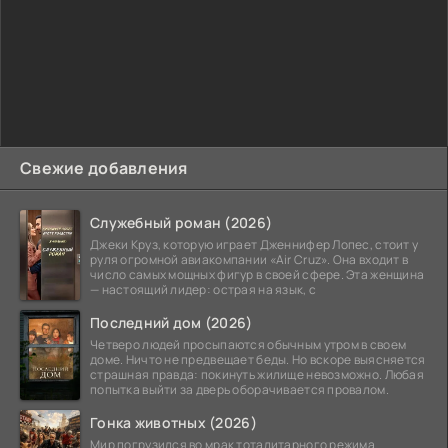
Свежие добавления
Служебный роман (2026)
Джеки Круз, которую играет Дженнифер Лопес, стоит у
руля огромной авиакомпании «Air Cruz». Она входит в
число самых мощных фигур в своей сфере. Эта женщина
— настоящий лидер: острая на язык, с
Последний дом (2026)
Четверо людей просыпаются обычным утром в своем
доме. Ничто не предвещает беды. Но вскоре выясняется
страшная правда: покинуть жилище невозможно. Любая
попытка выйти за дверь оборачивается провалом.
Гонка животных (2026)
Мир погрузился во мрак тоталитарного режима.