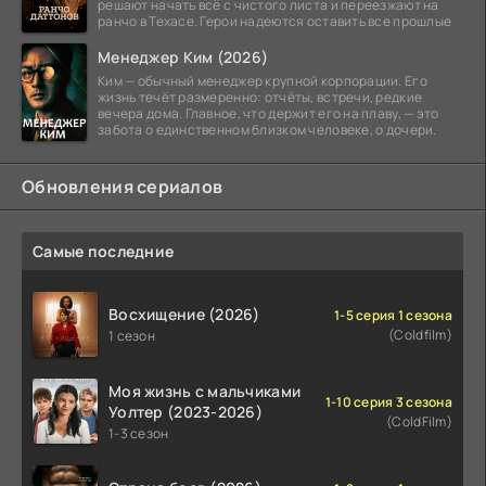
решают начать всё с чистого листа и переезжают на
ранчо в Техасе. Герои надеются оставить все прошлые
Менеджер Ким (2026)
Ким — обычный менеджер крупной корпорации. Его
жизнь течёт размеренно: отчёты, встречи, редкие
вечера дома. Главное, что держит его на плаву, — это
забота о единственном близком человеке, о дочери.
Обновления сериалов
Самые последние
Восхищение (2026)
1-5 серия 1 сезона
(Coldfilm)
1 сезон
Моя жизнь с мальчиками
1-10 серия 3 сезона
Уолтер (2023-2026)
(ColdFilm)
1-3 сезон