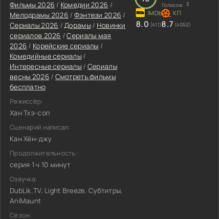
Фильмы 2026
/
Комедии 2026
/
3
Голосов:
Мелодрамы 2026
/
Фэнтези 2026
/
8.0
8.7
Сериалы 2026
/
Дорамы
/
Новинки
(411)
(4052)
сериалов 2026
/
Сериалы мая
2026
/
Корейские сериалы
/
Комедийные сериалы
/
Интересные сериалы
/
Сериалы
весны 2026
/
Смотреть фильмы
бесплатно
Режиссёр:
Хан Тхэ-соп
Сценарий написал:
Кан Хён-джу
Продолжительность:
серия 1 ч 10 минут
Озвучка:
DubLik.TV, Light Breeze, Субтитры,
AniMaunt
Сезон: