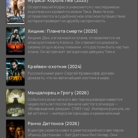
Муфаса: Король Лев (2025)
Осиротевший Муфаса знакомится с наследником
королевских кровей по имени Така. Вместе они
отправляются в судьбоносное опасное путешествие,
которое проверит их дружбу на прочность.
Хищник: Планета смерти (2025)
Хищник Дек, изгнанный из клана, отправляется на
опасную планету Калиск. Он стремится доказать
своему отцу и всему племени, что достоин быть частью
клана. Он встречает загадочную девушку Тию и
Крейвен-охотник (2024)
Русский иммигрант Сергей Кравинофф должен
доказать, что он величайший охотник в мире.
Мандалорец и Грогу (2026)
События космического вестерна разворачиваются
через пять лет после финала шестого эпизода —
«Возвращение джедая» (1983 год). Империя рухнула, но
её остатки — имперские офицеры и криминальные
Ранчо Даттонов (2026)
В центре сюжета нового девятисерийного вестерна
«Ранчо Даттонов» — Бет Даттон и Рип Уилер. Они