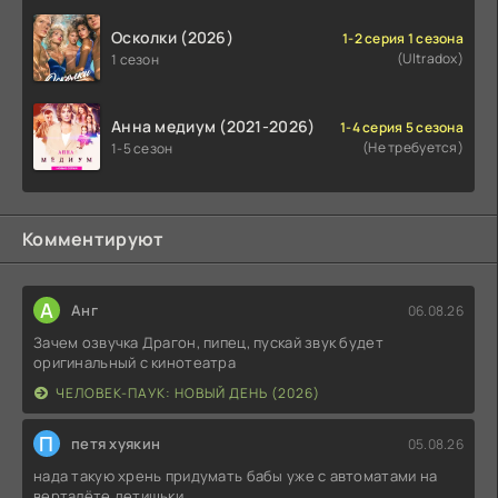
Осколки (2026)
1-2 серия 1 сезона
(Ultradox)
1 сезон
Анна медиум (2021-2026)
1-4 серия 5 сезона
(Не требуется)
1-5 сезон
Комментируют
А
Анг
06.08.26
Зачем озвучка Драгон, пипец, пускай звук будет
оригинальный с кинотеатра
ЧЕЛОВЕК-ПАУК: НОВЫЙ ДЕНЬ (2026)
П
петя хуякин
05.08.26
нада такую хрень придумать бабы уже с автоматами на
верталёте детишьки