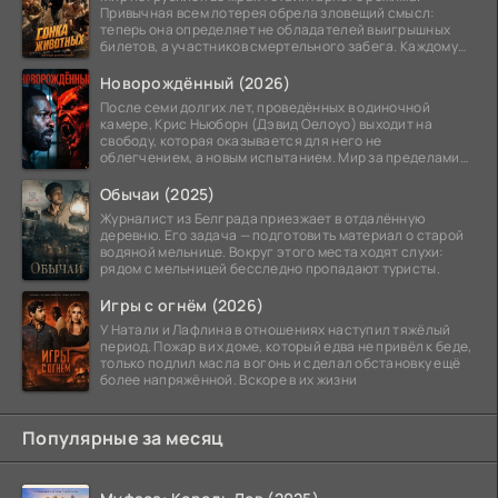
Привычная всем лотерея обрела зловещий смысл:
теперь она определяет не обладателей выигрышных
билетов, а участников смертельного забега. Каждому
номеру
Новорождённый (2026)
После семи долгих лет, проведённых в одиночной
камере, Крис Ньюборн (Дэвид Оелоуо) выходит на
свободу, которая оказывается для него не
облегчением, а новым испытанием. Мир за пределами
тюремных стен
Обычаи (2025)
Журналист из Белграда приезжает в отдалённую
деревню. Его задача — подготовить материал о старой
водяной мельнице. Вокруг этого места ходят слухи:
рядом с мельницей бесследно пропадают туристы.
Игры с огнём (2026)
У Натали и Лафлина в отношениях наступил тяжёлый
период. Пожар в их доме, который едва не привёл к беде,
только подлил масла в огонь и сделал обстановку ещё
более напряжённой. Вскоре в их жизни
Популярные за месяц