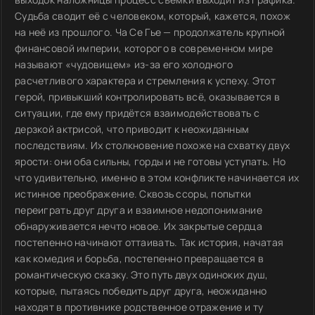
Судьба сводит её с человеком, который, кажется, похож
на неё из прошлого. Ча Се Гье — продолжатель крупной
финансовой империи, которого в современном мире
называют «чудовищем» из-за его холодного
расчетливого характера и стремления к успеху. Этот
герой, привыкший контролировать всё, оказывается в
ситуации, где ему придётся взаимодействовать с
дерзкой актрисой, что приводит к неожиданным
последствиям. Их столкновение похоже на схватку двух
ярости: они оба сильны, горды и не готовы уступать. Но
что удивительно, именно в этом конфликте начинается их
истинное преображение. Сквозь ссоры, попытки
переиграть друг друга и взаимное недопонимание
обнаруживается нечто новое. Их закрытые сердца
постепенно начинают оттаивать. Так история, начатая
как комедия и борьба, постепенно превращается в
романтическую сказку. Это путь двух одиноких душ,
которые, пытаясь победить друг друга, неожиданно
находят в противнике родственное отражение и ту