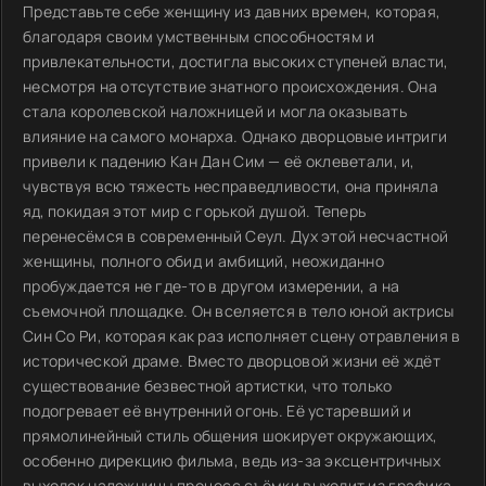
Представьте себе женщину из давних времен, которая,
благодаря своим умственным способностям и
привлекательности, достигла высоких ступеней власти,
несмотря на отсутствие знатного происхождения. Она
стала королевской наложницей и могла оказывать
влияние на самого монарха. Однако дворцовые интриги
привели к падению Кан Дан Сим — её оклеветали, и,
чувствуя всю тяжесть несправедливости, она приняла
яд, покидая этот мир с горькой душой. Теперь
перенесёмся в современный Сеул. Дух этой несчастной
женщины, полного обид и амбиций, неожиданно
пробуждается не где-то в другом измерении, а на
съемочной площадке. Он вселяется в тело юной актрисы
Син Со Ри, которая как раз исполняет сцену отравления в
исторической драме. Вместо дворцовой жизни её ждёт
существование безвестной артистки, что только
подогревает её внутренний огонь. Её устаревший и
прямолинейный стиль общения шокирует окружающих,
особенно дирекцию фильма, ведь из-за эксцентричных
выходок наложницы процесс съёмки выходит из графика.