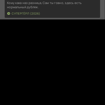
Кому кака наз разница, Сам ты говно, здесь есть
нормальный дубляж.
СУПЕРГЁРЛ (2026)