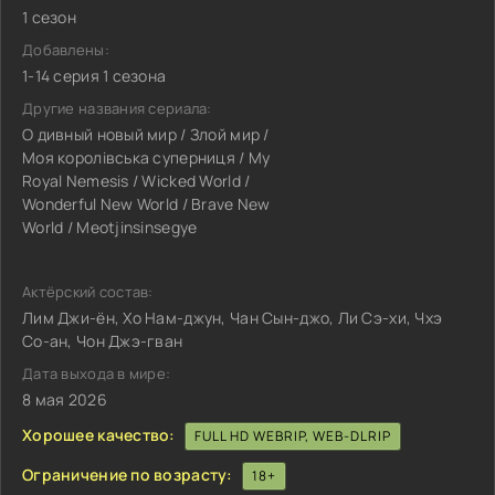
1 сезон
Добавлены:
1-14 серия 1 сезона
Другие названия сериала:
О дивный новый мир / Злой мир /
Моя королівська суперниця / My
Royal Nemesis / Wicked World /
Wonderful New World / Brave New
World / Meotjinsinsegye
Актёрский состав:
Лим Джи-ён, Хо Нам-джун, Чан Сын-джо, Ли Сэ-хи, Чхэ
Со-ан, Чон Джэ-гван
Дата выхода в мире:
8 мая 2026
Хорошее качество:
FULL HD WEBRIP, WEB-DLRIP
Ограничение по возрасту:
18+