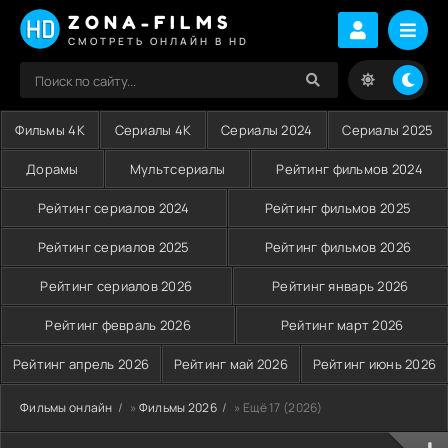
ZONA-FILMS
СМОТРЕТЬ ОНЛАЙН В HD
Фильмы 4K
Сериалы 4K
Сериалы 2024
Сериалы 2025
Дорамы
Мультсериалы
Рейтинг фильмов 2024
Рейтинг сериалов 2024
Рейтинг фильмов 2025
Рейтинг сериалов 2025
Рейтинг фильмов 2026
Рейтинг сериалов 2026
Рейтинг январь 2026
Рейтинг февраль 2026
Рейтинг март 2026
Рейтинг апрель 2026
Рейтинг май 2026
Рейтинг июнь 2026
Фильмы онлайн
»
Фильмы 2026
» Ещё 17 (2026)