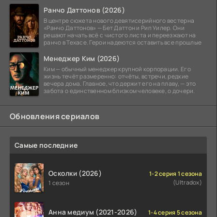
Ранчо Даттонов (2026)
В центре сюжета нового девятисерийного вестерна
«Ранчо Даттонов» — Бет Даттон и Рип Уилер. Они
решают начать всё с чистого листа и переезжают на
ранчо в Техасе. Герои надеются оставить все прошлые
Менеджер Ким (2026)
Ким — обычный менеджер крупной корпорации. Его
жизнь течёт размеренно: отчёты, встречи, редкие
вечера дома. Главное, что держит его на плаву, — это
забота о единственном близком человеке, о дочери.
Обновления сериалов
Самые последние
Осколки (2026)
1-2 серия 1 сезона
(Ultradox)
1 сезон
Анна медиум (2021-2026)
1-4 серия 5 сезона