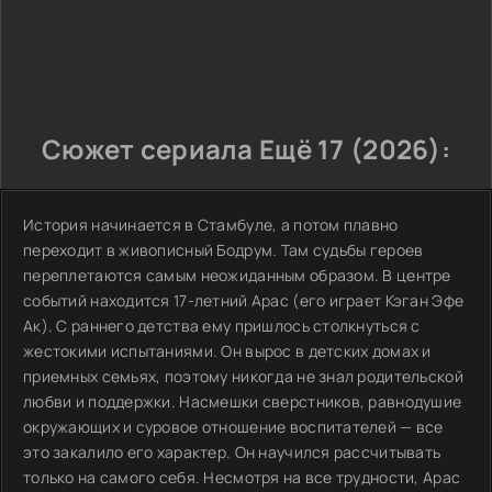
Сюжет сериала Ещё 17 (2026):
История начинается в Стамбуле, а потом плавно
переходит в живописный Бодрум. Там судьбы героев
переплетаются самым неожиданным образом. В центре
событий находится 17-летний Арас (его играет Кэган Эфе
Ак). С раннего детства ему пришлось столкнуться с
жестокими испытаниями. Он вырос в детских домах и
приемных семьях, поэтому никогда не знал родительской
любви и поддержки. Насмешки сверстников, равнодушие
окружающих и суровое отношение воспитателей — все
это закалило его характер. Он научился рассчитывать
только на самого себя. Несмотря на все трудности, Арас