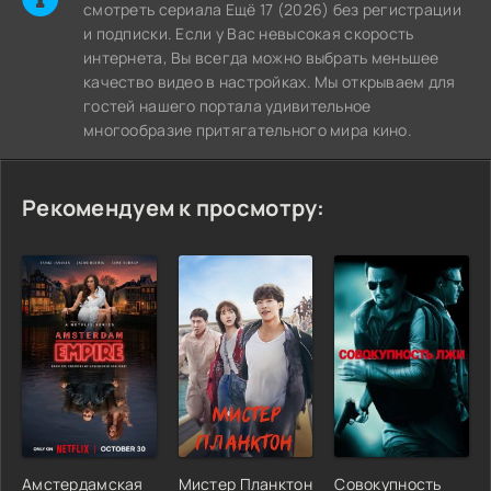
cмотреть сериала Ещё 17 (2026) без регистрации
и подписки. Если у Вас невысокая скорость
интернета, Вы всегда можно выбрать меньшее
качество видео в настройках. Мы открываем для
гостей нашего портала удивительное
многообразие притягательного мира кино.
Рекомендуем к просмотру:
Амстердамская
Мистер Планктон
Совокупность