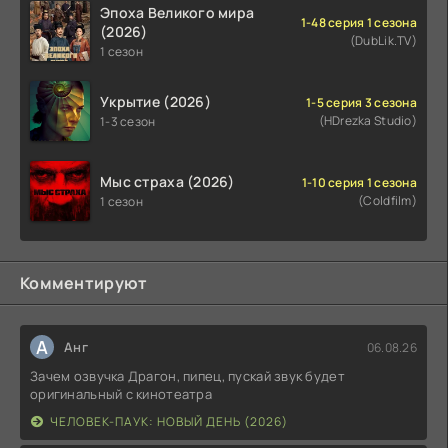
Эпоха Великого мира
1-48 серия 1 сезона
(2026)
(DubLik.TV)
1 сезон
Укрытие (2026)
1-5 серия 3 сезона
(HDrezka Studio)
1-3 сезон
Мыс страха (2026)
1-10 серия 1 сезона
(Coldfilm)
1 сезон
Комментируют
А
Анг
06.08.26
Зачем озвучка Драгон, пипец, пускай звук будет
оригинальный с кинотеатра
ЧЕЛОВЕК-ПАУК: НОВЫЙ ДЕНЬ (2026)