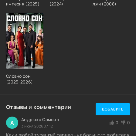
империя (2025)
(2024)
лжи (2008)
Словно сон
(2025-2026)
Отзывы и комментарии
ДОБАВИТЬ
Андрюха Самсон
А
0
0
3 июня 2026 07:12
Как и любой турецкий сериал - на большого любителя