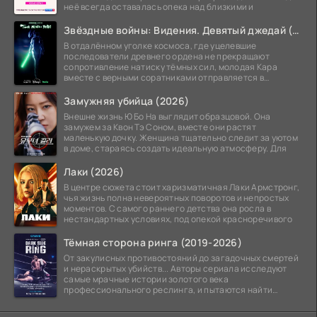
неё всегда оставалась опека над близкими и
Звёздные войны: Видения. Девятый джедай (2026)
В отдалённом уголке космоса, где уцелевшие
последователи древнего ордена не прекращают
сопротивление натиску тёмных сил, молодая Кара
вместе с верными соратниками отправляется в
рискованный рейд.
Замужняя убийца (2026)
Внешне жизнь Ю Бо На выглядит образцовой. Она
замужем за Квон Тэ Соном, вместе они растят
маленькую дочку. Женщина тщательно следит за уютом
в доме, стараясь создать идеальную атмосферу. Для
Лаки (2026)
В центре сюжета стоит харизматичная Лаки Армстронг,
чья жизнь полна невероятных поворотов и непростых
моментов. С самого раннего детства она росла в
нестандартных условиях, под опекой красноречивого
Тёмная сторона ринга (2019-2026)
От закулисных противостояний до загадочных смертей
и нераскрытых убийств... Авторы сериала исследуют
самые мрачные истории золотого века
профессионального реслинга, и пытаются найти
правду на стыке