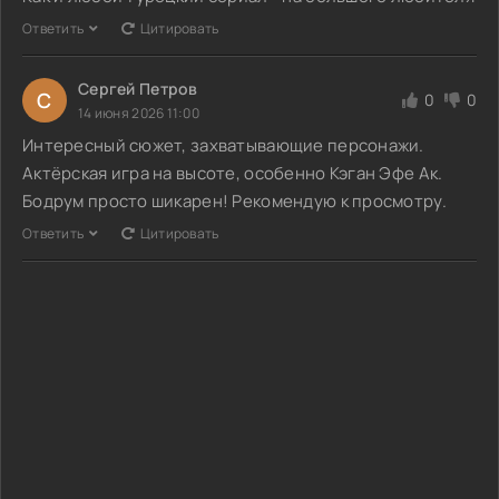
Ответить
Цитировать
Сергей Петров
С
0
0
14 июня 2026 11:00
Интересный сюжет, захватывающие персонажи.
Актёрская игра на высоте, особенно Кэган Эфе Ак.
Бодрум просто шикарен! Рекомендую к просмотру.
Ответить
Цитировать