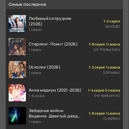
Самые последние
Любимый сотрудник
1-2 серия
(2026)
(AniDUB)
1 сезон
Стерлинг-Поинт (2026)
1-8 серия 1 сезона
(LE-Production)
1 сезон
Осколки (2026)
1-2 серия 1 сезона
(Ultradox)
1 сезон
Анна медиум (2021-2026)
1-4 серия 5 сезона
(Не требуется)
1-5 сезон
Звёздные войны:
1-8 серия 1 сезона
Видения. Девятый джедай
(Coldfilm)
(2026)
1 сезон