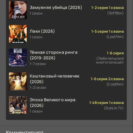
Замужняя убийца (2026)
1-2 серия 1 сезона
(SoftBox)
1 сезон
Лаки (2026)
1-5 серия 1 сезона
(LostFilm)
1 сезон
Тёмная сторона ринга
1-6 серия
(2019-2026)
(Любительский
многоголосый)
1-7 сезон
Каштановый человечек
1-6 серия 2 сезона
(2026)
(Coldfilm)
1-2 сезон
Эпоха Великого мира
1-48 серия 1 сезона
(2026)
(DubLik.TV)
1 сезон
Комментируют