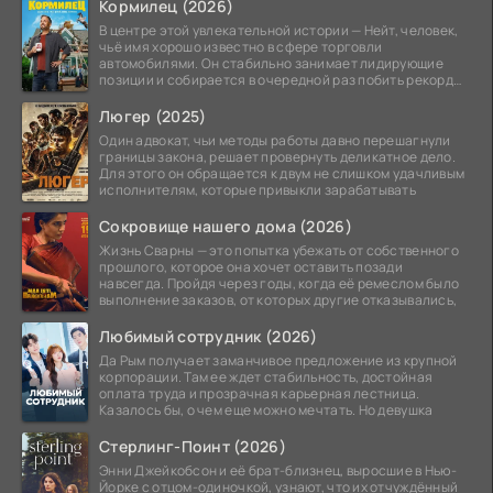
Кормилец (2026)
В центре этой увлекательной истории — Нейт, человек,
чьё имя хорошо известно в сфере торговли
автомобилями. Он стабильно занимает лидирующие
позиции и собирается в очередной раз побить рекорд
продаж,
Люгер (2025)
Один адвокат, чьи методы работы давно перешагнули
границы закона, решает провернуть деликатное дело.
Для этого он обращается к двум не слишком удачливым
исполнителям, которые привыкли зарабатывать
Сокровище нашего дома (2026)
Жизнь Сварны — это попытка убежать от собственного
прошлого, которое она хочет оставить позади
навсегда. Пройдя через годы, когда её ремеслом было
выполнение заказов, от которых другие отказывались,
Любимый сотрудник (2026)
Да Рым получает заманчивое предложение из крупной
корпорации. Там ее ждет стабильность, достойная
оплата труда и прозрачная карьерная лестница.
Казалось бы, о чем еще можно мечтать. Но девушка
Стерлинг-Поинт (2026)
Энни Джейкобсон и её брат-близнец, выросшие в Нью-
Йорке с отцом-одиночкой, узнают, что их отчуждённый