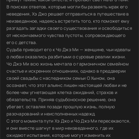
В поисках ответов, которые могли бы развеять мрак его
неведения, Хэ Джо решает отправиться в путешествие в
неизведанное, надеясь встретить того, кто поможет ему
разгадать загадки своего существования и освободиться
от нескончаемого чувства пустоты, сопровождающего
его с детства.
Судьба приводит его к Чо Джэ Ми — женщине, чьи идеалы
о любви оказались разбитыми о суровые реалии жизни.
Чо Джэ Ми всю жизнь мечтала о гармоничном семейном
счастье и искренних отношениях, однако в преддверии
своей свадьбы с наследником семьи О Хыном, она
осознает, что этот альянс лишен настоящей любви и не
более чем угнетающая клетка ожиданий, страхов и
обязательств. Приняв судьбоносное решение, она
убегает, оставляя позади прошлую жизнь, полную
разочарований и неисполненных надежд.
С этого момента пути Хэ Джо и Чо Джэ Ми пересекаются,
и они вместе шагнут в мир неизведанного, где их
ожидают испытания, которые могут изменить их