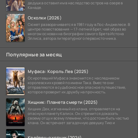
дедушка оставил им в наследство остров на озере в
Канаде.
Осколки (2026)
Сюжет разворачивается в 1981 году в Лос-Анджелесе. В
центре повествования — 17-летний Брет, чей образ во
многом основан на биографии самого Брета Истона
Эллиса, автора литературного первоисточника.
Популярные за месяц
Муфаса: Король Лев (2025)
Осиротевший Муфаса знакомится с наследником
королевских кровей по имени Така. Вместе они
отправляются в судьбоносное опасное путешествие,
которое проверит их дружбу на прочность.
Хищник: Планета смерти (2025)
Хищник Дек, изгнанный из клана, отправляется на
опасную планету Калиск. Он стремится доказать
своему отцу и всему племени, что достоин быть частью
клана. Он встречает загадочную девушку Тию и
Крейвен-охотник (2024)