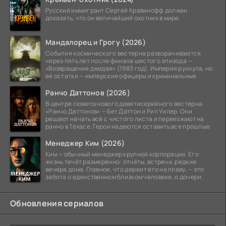
Русский иммигрант Сергей Кравинофф должен
доказать, что он величайший охотник в мире.
Мандалорец и Грогу (2026)
События космического вестерна разворачиваются
через пять лет после финала шестого эпизода —
«Возвращение джедая» (1983 год). Империя рухнула, но
её остатки — имперские офицеры и криминальные
Ранчо Даттонов (2026)
В центре сюжета нового девятисерийного вестерна
«Ранчо Даттонов» — Бет Даттон и Рип Уилер. Они
решают начать всё с чистого листа и переезжают на
ранчо в Техасе. Герои надеются оставить все прошлые
Менеджер Ким (2026)
Ким — обычный менеджер крупной корпорации. Его
жизнь течёт размеренно: отчёты, встречи, редкие
вечера дома. Главное, что держит его на плаву, — это
забота о единственном близком человеке, о дочери.
Обновления сериалов