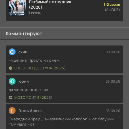
Любимый сотрудник
1-2 серия
(2026)
(AniDUB)
1 сезон
Комментируют
С
скин
09.08.26
Нудятина. Просто ни о чем.
ВНЕ ЗОНЫ ДОСТУПА (2025)
Ю
юрий
08.08.26
да уж немногословен
МОТОР СИТИ (2026)
Г
Гость Алекс
08.08.26
Очередной бред , "американский колобок" и от бабушки
ФБР ушла и от