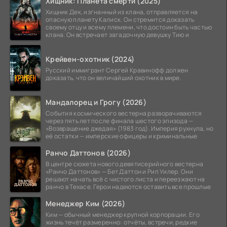
Хищник: Планета смерти (2025)
Хищник Дек, изгнанный из клана, отправляется на
опасную планету Калиск. Он стремится доказать
своему отцу и всему племени, что достоин быть частью
клана. Он встречает загадочную девушку Тию и
Крейвен-охотник (2024)
Русский иммигрант Сергей Кравинофф должен
доказать, что он величайший охотник в мире.
Мандалорец и Грогу (2026)
События космического вестерна разворачиваются
через пять лет после финала шестого эпизода —
«Возвращение джедая» (1983 год). Империя рухнула, но
её остатки — имперские офицеры и криминальные
Ранчо Даттонов (2026)
В центре сюжета нового девятисерийного вестерна
«Ранчо Даттонов» — Бет Даттон и Рип Уилер. Они
решают начать всё с чистого листа и переезжают на
ранчо в Техасе. Герои надеются оставить все прошлые
Менеджер Ким (2026)
Ким — обычный менеджер крупной корпорации. Его
жизнь течёт размеренно: отчёты, встречи, редкие