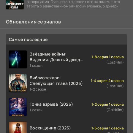
вечера дома. Главное, что держит его на плаву, — это
забота о единственном близком человеке, о дочери.
Обновления сериалов
Самые последние
Звёздные войны:
1-8 серия 1 сезона
Видения. Девятый джедай
(LostFilm)
(2026)
1 сезон
Библиотекари:
1-4 серия 2 сезона
Следующая глава (2026)
(LostFilm)
1-2 сезон
Точка взрыва (2026)
1-2 серия 1 сезона
(Coldfilm)
1 сезон
Восхищение (2026)
1-5 серия 1 сезона