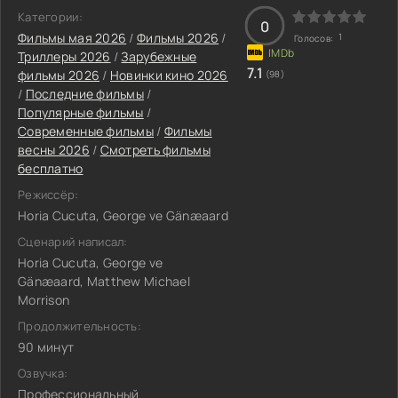
Категории:
0
Фильмы мая 2026
/
Фильмы 2026
/
1
Голосов:
Триллеры 2026
/
Зарубежные
7.1
фильмы 2026
/
Новинки кино 2026
(98)
/
Последние фильмы
/
Популярные фильмы
/
Современные фильмы
/
Фильмы
весны 2026
/
Смотреть фильмы
бесплатно
Режиссёр:
Horia Cucuta, George ve Gänæaard
Сценарий написал:
Horia Cucuta, George ve
Gänæaard, Matthew Michael
Morrison
Продолжительность:
90 минут
Озвучка:
Профессиональный