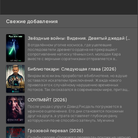
Свежие добавления
Звёздные войны: Видения. Девятый джедай (2026)
В отдалённом уголке космоса, где уцелевшие
последователи древнего ордена не прекращают
сопротивление натиску тёмных сил, молодая Кара
вместе с верными соратниками отправляется в
рискованный рейд.
Библиотекари: Следующая глава (2026)
Викрам всю жизнь проработал в библиотеке, но в душе
оставался искателем приключений. Жажда нового
привела его к случайному нарушению временных
потоков. Так он оказался в современном мире, притащив
за
СОУЛМ8ЙТ (2026)
После ухода супруги Дэвид Рисдаль погружается в
мрачное оцепенение. Его дни становятся похожими
друг на друга, а утрата оставляет глубокую рану,
которую ничто не способно затянуть. Мужчина
Грозовой перевал (2026)
Судьбы героев «Грозового перевала» похожи на цепную