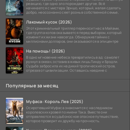
реакцию, где одно зло порождает другое. Всё
начинается с мистера Эрншо, который, желая сделать
добро, неосознанно сеет рознь в собственной семье,
Лакомый кусок (2026)
Этот криминальный триллер переносит нас в Майами,
где группа копов оказывается перед выбором, который
изменит их жизни навсегда. Обнаружив тайник с
миллионами долларов, они оказываются в эпицентре
На помощь! (2026)
В одно мгновение небеса превратились в ад: самолет
рухнул в океан, оставив в живых лишь Линду и Брэдли.
Судьба забросила их на дикий тропический остров,
отрезав от цивилизации. Оставшись наедине с
Популярные за месяц
Муфаса: Король Лев (2025)
Осиротевший Муфаса знакомится с наследником
королевских кровей по имени Така. Вместе они
отправляются в судьбоносное опасное путешествие,
которое проверит их дружбу на прочность.