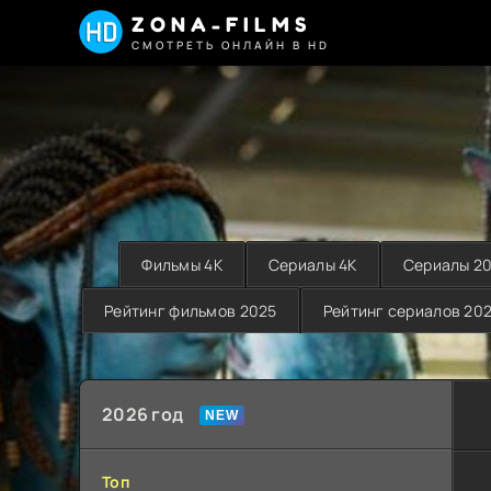
ZONA-FILMS
СМОТРЕТЬ ОНЛАЙН В HD
Фильмы 4K
Сериалы 4K
Сериалы 2
Рейтинг фильмов 2025
Рейтинг сериалов 20
2026 год
Топ