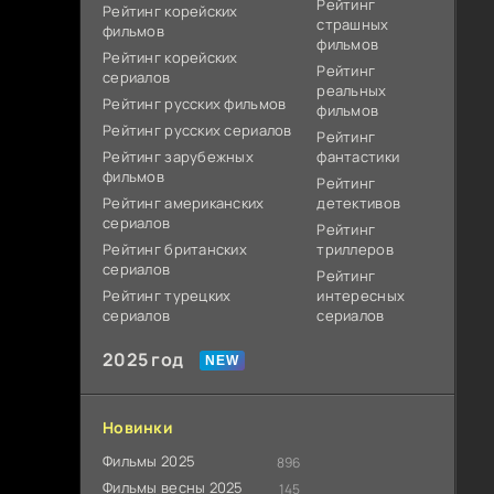
Рейтинг
Рейтинг корейских
страшных
фильмов
фильмов
Рейтинг корейских
Рейтинг
сериалов
реальных
Рейтинг русских фильмов
фильмов
Рейтинг русских сериалов
Рейтинг
Рейтинг зарубежных
фантастики
фильмов
Рейтинг
Рейтинг американских
детективов
сериалов
Рейтинг
Рейтинг британских
триллеров
сериалов
Рейтинг
Рейтинг турецких
интересных
сериалов
сериалов
2025 год
Новинки
Фильмы 2025
896
Фильмы весны 2025
145