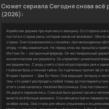
Сюжет сериала Сегодня снова всё
(2026):
Корейская дорама про мужчину и женщину. Со стороны они 
пустота и старые раны, которые никак не заживают. Оба по 
страхи. Они познакомились случайно, при неожиданных обст
опору, чтобы измениться. Но перед этим им пришлось пройт
Мэттью Ли — загадочный фермер. Он же генеральный директ
косметические ингредиенты. Он управляет уникальной фер
ингредиенты». С виду у него строгий распорядок дня и идеа
глубокая боль и личная тайна. Он тщательно прячет её от вс
Вторая героиня — Дам Ён Чжин. Она ведущая телешоу и экс
тем, что умеет распродать любой товар до последней штуки
этого у неё началась тяжёлая бессонница. Она постоянно с
Их дороги пересеклись. Сначала были разногласия и непон
вместе всё больше времени. Случайные встречи переросли
особая связь. Она стала для обоих утешением и исцелением