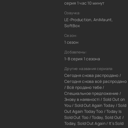
серия 1 час 10 минут
Озвучка:
LE-Production, AniMaunt,
SoftBox
Сезон:
1 сезон
Добавлены:
1-8 серия 1 сезона
Другие названия сериала:
Сегодня снова распродано /
Сегодня снова всё распродано
/ Всё продано тебе /
Специальное предложение /
Знову в наявності / Sold Out on
You / Sold Out Again Today / Sold
Out Again Today Too / Today Is
Sold Out Too / Today, Sold Out /
Today, Sold Out Again / It’s Sold