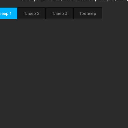
леер 1
Плеер 2
Плеер 3
Трейлер