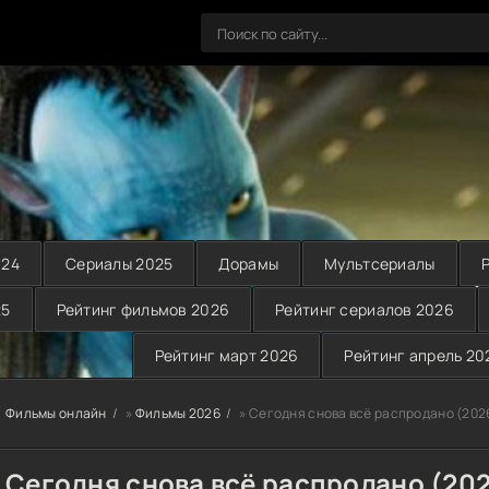
024
Сериалы 2025
Дорамы
Мультсериалы
25
Рейтинг фильмов 2026
Рейтинг сериалов 2026
Рейтинг март 2026
Рейтинг апрель 20
Фильмы онлайн
»
Фильмы 2026
» Сегодня снова всё распродано (202
Сегодня снова всё распродано (20