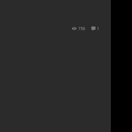
736
1