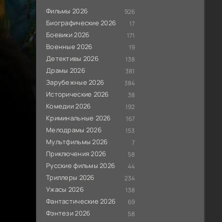
Фильмы 2026
926
Биографические 2026
17
Боевики 2026
171
Военные 2026
19
Детективы 2026
138
Драмы 2026
381
Зарубежные 2026
384
Исторические 2026
38
Комедии 2026
192
Криминальные 2026
167
Мелодрамы 2026
153
Мультфильмы 2026
7
Приключения 2026
58
Русские фильмы 2026
44
Триллеры 2026
234
Ужасы 2026
138
Фантастические 2026
69
Фэнтези 2026
58