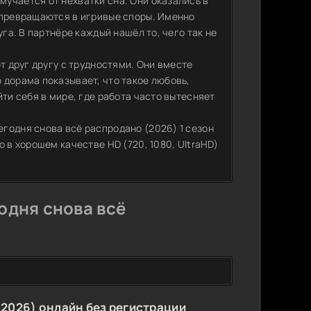
учается от нехватки сна. Они оказались в
 превращаются в игривые споры. Именно
га. В партнёре каждый нашёл то, чего так не
т друг другу с трудностями. Они вместе
 дорама показывает, что такое любовь,
ти себя в мире, где работа часто вытесняет
годня снова всё распродано (2026) 1 сезон
 в хорошем качестве HD (720, 1080, UltraHD)
одня снова всё
2026) онлайн без регистрации