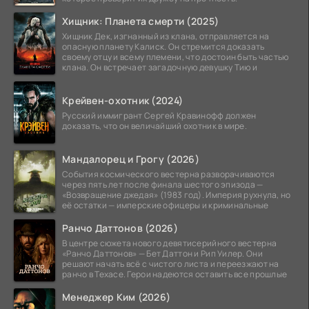
Хищник: Планета смерти (2025)
Хищник Дек, изгнанный из клана, отправляется на
опасную планету Калиск. Он стремится доказать
своему отцу и всему племени, что достоин быть частью
клана. Он встречает загадочную девушку Тию и
Крейвен-охотник (2024)
Русский иммигрант Сергей Кравинофф должен
доказать, что он величайший охотник в мире.
Мандалорец и Грогу (2026)
События космического вестерна разворачиваются
через пять лет после финала шестого эпизода —
«Возвращение джедая» (1983 год). Империя рухнула, но
её остатки — имперские офицеры и криминальные
Ранчо Даттонов (2026)
В центре сюжета нового девятисерийного вестерна
«Ранчо Даттонов» — Бет Даттон и Рип Уилер. Они
решают начать всё с чистого листа и переезжают на
ранчо в Техасе. Герои надеются оставить все прошлые
Менеджер Ким (2026)