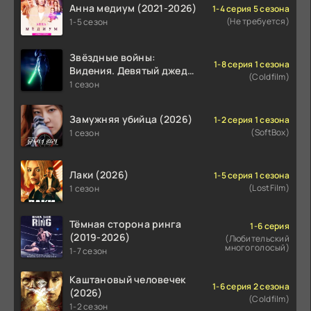
Анна медиум (2021-2026)
1-4 серия 5 сезона
(Не требуется)
1-5 сезон
Звёздные войны:
1-8 серия 1 сезона
Видения. Девятый джедай
(Coldfilm)
(2026)
1 сезон
Замужняя убийца (2026)
1-2 серия 1 сезона
(SoftBox)
1 сезон
Лаки (2026)
1-5 серия 1 сезона
(LostFilm)
1 сезон
Тёмная сторона ринга
1-6 серия
(2019-2026)
(Любительский
многоголосый)
1-7 сезон
Каштановый человечек
1-6 серия 2 сезона
(2026)
(Coldfilm)
1-2 сезон