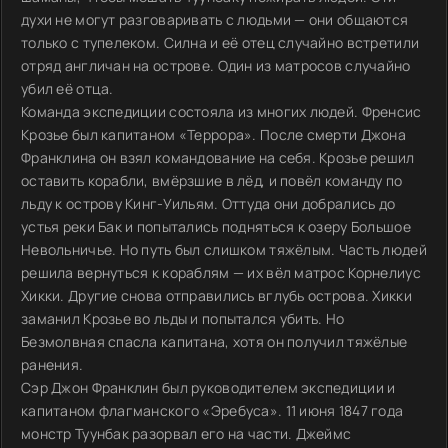
духи не могут разговаривать с людьми — они общаются
только с тупелеком. Силна и её отец случайно встретили
отряд англичан на острове. Один из матросов случайно
убил её отца.
Команда экспедиции состояла из многих людей. Френсис
Крозье был капитаном «Террора». После смерти Джона
Франклина он взял командование на себя. Крозье решил
оставить корабли, вмёрзшие в лёд, и повёл команду по
льду к острову Кинг-Уильям. Оттуда они добрались до
устья реки Бак и попытались подняться к озеру Большое
Невольничье. Но путь был слишком тяжёлым. Часть людей
решила вернуться к кораблям — их вёл матрос Корнелиус
Хикки. Другие снова отправились вглубь острова. Хикки
заманил Крозье во льды и попытался убить. Но
Безмолвная спасла капитана, хотя он получил тяжёлые
ранения.
Сэр Джон Франклин был руководителем экспедиции и
капитаном флагманского «Эребуса». 11 июня 1847 года
монстр Туунбак разорвал его на части. Джеймс