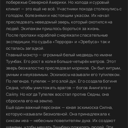
побережье Северной Америки. Но холода и суровый
климат — это ещё не всё. Участники похода столкнулись с
голодом, болезнями и настоящим ужасом. Их начал
преследовать неведомый зверь, который охотился на
людей. Экипажам пришлось бороться за жизнь.
После пропажи кораблей снаряжали спасательные
экспедиции. Но судьба «Террора» и «Эребуса» так и
осталась загадкой.
Главный монстр — огромный белый медведь по имени
Туунбак. Его рост в холке больше четырёх метров. Этот
зверь безжалостно преследовал моряков. Он был хитрым,
умным и неуязвимым. Эскимосы называли его тупилеком.
По легенде, тупелек — это злой дух. Его создала богиня
Седна, чтобы уничтожать врагов — богов Анингата и
Сайлу. Но когда Тупелек восстал против Седны, она
сбросила его на землю.
Ещё один важный персонаж — юная эскимоска Силна,
которую называли Безмолвной. Она принадлежала к
сиксам иеа — небесным повелителям духа. Их создают
шаманы, чтобы мешать Туунбаку пожирать людей. Эти