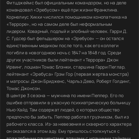
Фитцджеймс был официальным командором, но на деле
командовал «Эребусом» ещё при жизни Франклина.
Корнелиус Хикки числился помощником конопатчика на
«Терроре», но на самом деле был неформальным
лидером. Коварный, подлый и злобный человек. Гарри Д.
С. Гудсер был фельдшером на «Эребусе» — он остался
единственным медиком после того, как его коллеги
погибли в новогоднюю ночь с 1847 на 1848 год. Среди
других участников были лейтенант «Террора» Джон
Ирвинг, лоцман Томас Блэнки, старшина Гарри Пеглар,
лейтенант «Эребуса» Грэм Гор (первая жертва монстра)
и матросы: Джон Бридженс, Чарльз Дево, Роберт Голдинг,
Томас Джонсон.
В центре 3 сезона — мужчина по имени Пеппер. Его по
ошибке отправили в ужасную психиатрическую больницу
Нью-Хайд. Там содержат людей, о которых общество
предпочло бы забыть. Пеппер работал грузчиком, был из
рабочего класса. Из-за невезения и скверного характера
он оказался в этом аду. Ему пришлось столкнуться с
враждебными пациентами, врачами с мрачными тайнами