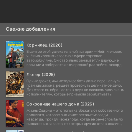
Свежие добавления
Кормилец (2026)
В центре этой увлекательной истории — Нейт, человек,
чьё имя хорошо известно в сфере торговли
автомобилями. Он стабильно занимает лидирующие
позиции и собирается в очередной раз побить рекорд
продаж,
Люгер (2025)
Один адвокат, чьи методы работы давно перешагнули
границы закона, решает провернуть деликатное дело.
Для этого он обращается к двум не слишком удачливым
исполнителям, которые привыкли зарабатывать
Сокровище нашего дома (2026)
Жизнь Сварны — это попытка убежать от собственного
прошлого, которое она хочет оставить позади
навсегда. Пройдя через годы, когда её ремеслом было
выполнение заказов, от которых другие отказывались,