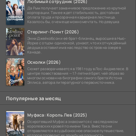
Любимый сотрудник (2026)
Да Рым получает заманчивое предложение из крупной
корпорации. Там ее ждет стабильность, достойная
оплата труда и прозрачная карьерная лестница.
Казалось бы, о чем еще можно мечтать. Но девушка
Стерлинг-Поинт (2026)
Энни Джейкобсон и её брат-близнец, выросшие в Нью-
Йорке с отцом-одиночкой, узнают, что их отчуждённый
дедушка оставил им в наследство остров на озере в
Канаде.
Осколки (2026)
Сюжет разворачивается в 1981 году в Лос-Анджелесе. В
центре повествования — 17-летний Брет, чей образ во
многом основан на биографии самого Брета Истона
Эллиса, автора литературного первоисточника.
Популярные за месяц
Муфаса: Король Лев (2025)
Осиротевший Муфаса знакомится с наследником
королевских кровей по имени Така. Вместе они
отправляются в судьбоносное опасное путешествие,
которое проверит их дружбу на прочность.