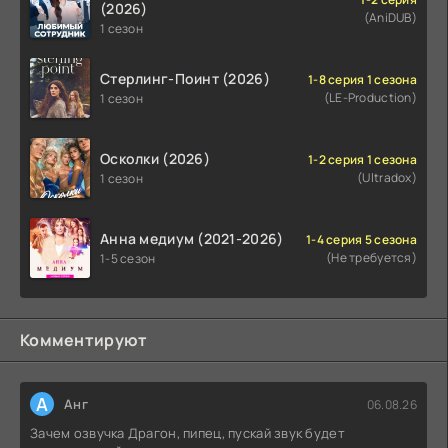
(2026)
(AniDUB)
1 сезон
Стерлинг-Поинт (2026)
1-8 серия 1 сезона
(LE-Production)
1 сезон
Осколки (2026)
1-2 серия 1 сезона
(Ultradox)
1 сезон
Анна медиум (2021-2026)
1-4 серия 5 сезона
(Не требуется)
1-5 сезон
Комментируют
А
Анг
06.08.26
Зачем озвучка Драгон, пипец, пускай звук будет