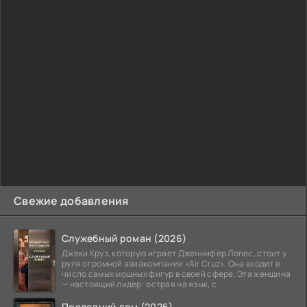
Свежие добавления
Служебный роман (2026)
Джеки Круз, которую играет Дженнифер Лопес, стоит у
руля огромной авиакомпании «Air Cruz». Она входит в
число самых мощных фигур в своей сфере. Эта женщина
— настоящий лидер: острая на язык, с
Последний дом (2026)