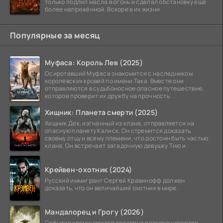
только подлил масла в огонь и сделал обстановку ещё
более напряжённой. Вскоре в их жизни
Популярные за месяц
Муфаса: Король Лев (2025)
Осиротевший Муфаса знакомится с наследником
королевских кровей по имени Така. Вместе они
отправляются в судьбоносное опасное путешествие,
которое проверит их дружбу на прочность.
Хищник: Планета смерти (2025)
Хищник Дек, изгнанный из клана, отправляется на
опасную планету Калиск. Он стремится доказать
своему отцу и всему племени, что достоин быть частью
клана. Он встречает загадочную девушку Тию и
Крейвен-охотник (2024)
Русский иммигрант Сергей Кравинофф должен
доказать, что он величайший охотник в мире.
Мандалорец и Грогу (2026)
События космического вестерна разворачиваются