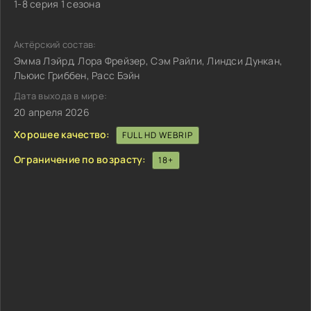
1-8 серия 1 сезона
Актёрский состав:
Эмма Лэйрд, Лора Фрейзер, Сэм Райли, Линдси Дункан,
Льюис Гриббен, Расс Бэйн
Дата выхода в мире:
20 апреля 2026
Хорошее качество:
FULL HD WEBRIP
Ограничение по возрасту:
18+