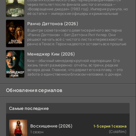
через пять лет после финала шестого эпизода —
«Возвращение джедая» (1983 год). Империя рухнула, но
её остатки — имперские офицеры и криминальные
Ранчо Даттонов (2026)
В центре сюжета нового девятисерийного вестерна
«Ранчо Даттонов» — Бет Даттон и Рип Уилер. Они
решают начать всё с чистого листа и переезжают на
ранчо в Техасе. Герои надеются оставить все прошлые
Менеджер Ким (2026)
Ким — обычный менеджер крупной корпорации. Его
жизнь течёт размеренно: отчёты, встречи, редкие
вечера дома. Главное, что держит его на плаву, — это
забота о единственном близком человеке, о дочери.
Обновления сериалов
Самые последние
Восхищение (2026)
1-5 серия 1 сезона
(Coldfilm)
1 сезон