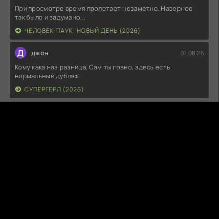
При просмотре время пролетает незаметно. Наверное
так было и задумано...
ЧЕЛОВЕК-ПАУК: НОВЫЙ ДЕНЬ (2026)
Д
джон
01.08.26
Кому кака наз разница, Сам ты говно, здесь есть
нормальный дубляж.
СУПЕРГЁРЛ (2026)