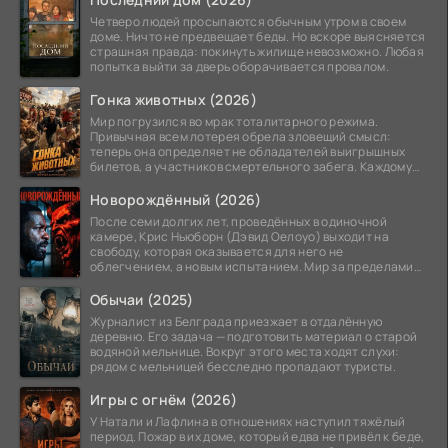
Четверо людей просыпаются обычным утром в своем
доме. Ничто не предвещает беды. Но вскоре выясняется
страшная правда: покинуть жилище невозможно. Любая
попытка выйти за дверь оборачивается провалом.
Гонка животных (2026)
Мир погрузился во мрак тоталитарного режима.
Привычная всем лотерея обрела зловещий смысл:
теперь она определяет не обладателей выигрышных
билетов, а участников смертельного забега. Каждому
номеру
Новорождённый (2026)
После семи долгих лет, проведённых в одиночной
камере, Крис Ньюборн (Дэвид Оелоуо) выходит на
свободу, которая оказывается для него не
облегчением, а новым испытанием. Мир за пределами
тюремных стен
Обычаи (2025)
Журналист из Белграда приезжает в отдалённую
деревню. Его задача — подготовить материал о старой
водяной мельнице. Вокруг этого места ходят слухи:
рядом с мельницей бесследно пропадают туристы.
Игры с огнём (2026)
У Натали и Лафлина в отношениях наступил тяжёлый
период. Пожар в их доме, который едва не привёл к беде,