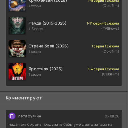
Крукхейвен (2026)
1-8 серия 1 сезона
(Coldfilm)
1 сезон
Фауда (2015-2026)
1-11 серия 5 сезона
(TVShows)
1-5 сезон
Страна боев (2026)
1 серия 1 сезона
(Coldfilm)
1 сезон
Яростная (2026)
1-4 серия 1 сезона
(ColdFilm)
1 сезон
Комментируют
П
петя хуякин
05.08.26
нада такую хрень придумать бабы уже с автоматами на