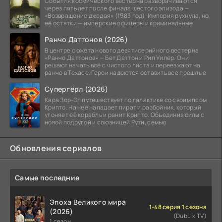
События космического вестерна разворачиваются
через пять лет после финала шестого эпизода —
«Возвращение джедая» (1983 год). Империя рухнула, но
её остатки — имперские офицеры и криминальные
Ранчо Даттонов (2026)
В центре сюжета нового девятисерийного вестерна
«Ранчо Даттонов» — Бет Даттон и Рип Уилер. Они
решают начать всё с чистого листа и переезжают на
ранчо в Техасе. Герои надеются оставить все прошлые
Супергёрл (2026)
Кара Зор-Эл путешествует по галактике со своим псом
Крипто. На неё нападает пират и разбойник, который
угоняет её корабль и ранит Крипто. Объединив силы с
новой подругой и союзницей Рути, семью
Обновления сериалов
Самые последние
Эпоха Великого мира
1-48 серия 1 сезона
(2026)
(DubLik.TV)
1 сезон