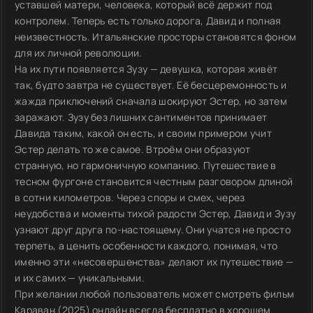
уставшей матери, человека, который всё держит под
контролем. Теперь есть только дорога, Давид и полная
неизвестность. Итальянские просторы становятся фоном
для их личной революции.
На их пути появляется Зузу — девушка, которая живёт
так, будто завтра не существует. Её бесцеремонность и
жажда приключений сначала шокируют Эстер, но затем
заражают. Зузу без лишних сантиментов принимает
Давида таким, какой он есть, и своим примером учит
Эстер делать то же самое. Втроём они образуют
странную, но гармоничную компанию. Путешествие в
тесном фургоне становится честным разговором длиной
в сотни километров. Через споры и смех, через
неудобства и моменты тихой радости Эстер, Давид и Зузу
узнают друг друга по-настоящему. Они учатся не просто
терпеть, а ценить особенности каждого, понимая, что
именно эти «несовершенства» делают их путешествие —
и их самих — уникальными.
При желании любой пользователь может смотреть фильм
Караван (2025) онлайн всегда бесплатно в хорошем