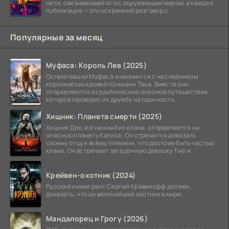
нити, связывающей его с окружающим миром, а каждая
публикация — это искренний разговор с
Популярные за месяц
Муфаса: Король Лев (2025)
Осиротевший Муфаса знакомится с наследником
королевских кровей по имени Така. Вместе они
отправляются в судьбоносное опасное путешествие,
которое проверит их дружбу на прочность.
Хищник: Планета смерти (2025)
Хищник Дек, изгнанный из клана, отправляется на
опасную планету Калиск. Он стремится доказать
своему отцу и всему племени, что достоин быть частью
клана. Он встречает загадочную девушку Тию и
Крейвен-охотник (2024)
Русский иммигрант Сергей Кравинофф должен
доказать, что он величайший охотник в мире.
Мандалорец и Грогу (2026)