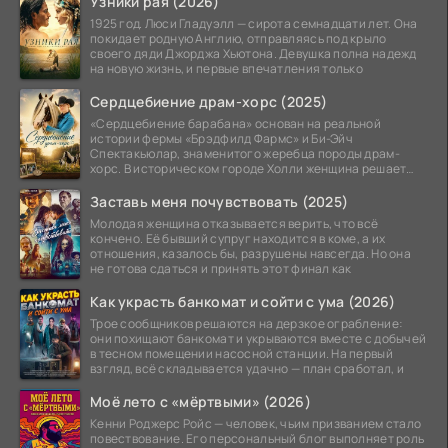
Узники рая (2026)
1925 год. Люси Гладуэлл — сирота семнадцати лет. Она
покидает родную Англию, отправляясь под крыло
своего дяди Джорджа Хьютона. Девушка полна надежд
на новую жизнь, и первые впечатления только
Сердцебиение драм-хорс (2025)
«Сердцебиение барабана» основан на реальной
истории фермы «Брэдфилд Фармс» и Би-Эйч
Спектакьюлар, знаменитого жеребца породы драм-
хорс. В историческом городе Холли женщина решает
заняться разведением
Заставь меня почувствовать (2025)
Молодая женщина отказывается верить, что всё
кончено. Её бывший супруг находится в коме, а их
отношения, казалось бы, разрушены навсегда. Но она
не готова сдаться и принять этот финал как
Как украсть банкомат и сойти с ума (2026)
Трое сообщников решаются на дерзкое ограбление:
они похищают банкомат и укрываются вместе с добычей
в тесном помещении насосной станции. На первый
взгляд, всё складывается удачно — план сработал, и
Моё лето с «мёртвыми» (2026)
Кенни Роджерс Ройс — человек, чьим призванием стало
повествование. Его персональный блог выполняет роль