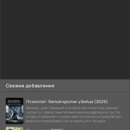
Свежие добавления
Психопат: Белый кролик-убийца (2026)
Маньяк, действующий с особой жестокостью, решает
сыграть с представителями закона в дерзкую игру. Он
открыто заявляет о своих преступлениях и предлагает
властям попробовать остановить его. Каждое