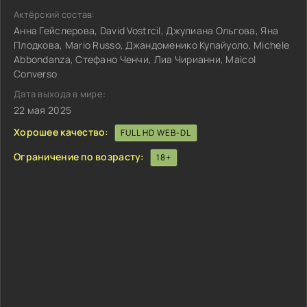
Актёрский состав:
Анна Гейслерова, David Vostrcil, Джулиана Ольгова, Яна
Плодкова, Mario Russo, Джандоменико Купайуоло, Michele
Abbondanza, Стефано Ченчи, Лиа Чирианни, Maicol
Converso
Дата выхода в мире:
22 мая 2025
Хорошее качество:
FULL HD WEB-DL
Ограничение по возрасту:
18+