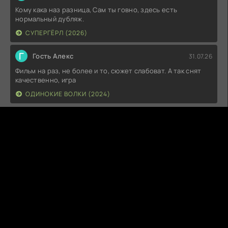
Кому кака наз разница, Сам ты говно, здесь есть
нормальный дубляж.
СУПЕРГЁРЛ (2026)
Г
Гость Алекс
31.07.26
Фильм на раз, не более и то, сюжет слабоват. А так снят
качественно, игра
ОДИНОКИЕ ВОЛКИ (2024)