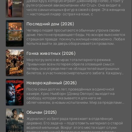
Джеки Круз, которую играет Дженнифер Лопес, стоит у
руля огромной авиакомпании «Air Cruz». Она входит в
число самых мощных фигур в своей сфере. Эта женщина
— настоящий лидер: острая на язык, с
Последний дом (2026)
Четверо людей просыпаются обычным утром в своем
доме. Ничто не предвещает беды. Но вскоре выясняется
страшная правда: покинуть жилище невозможно. Любая
попытка выйти за дверь оборачивается провалом.
Гонка животных (2026)
Мир погрузился во мрак тоталитарного режима.
Привычная всем лотерея обрела зловещий смысл:
теперь она определяет не обладателей выигрышных
билетов, а участников смертельного забега. Каждому
номеру
Новорождённый (2026)
После семи долгих лет, проведённых в одиночной
камере, Крис Ньюборн (Дэвид Оелоуо) выходит на
свободу, которая оказывается для него не
облегчением, а новым испытанием. Мир за пределами
тюремных стен
Обычаи (2025)
Журналист из Белграда приезжает в отдалённую
деревню. Его задача — подготовить материал о старой
водяной мельнице. Вокруг этого места ходят слухи:
рядом с мельницей бесследно пропадают туристы.