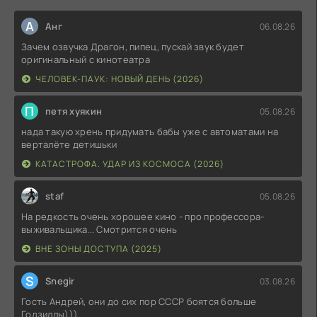
А
Анг
06.08.26
Зачем озвучка Драгон, пипец, пускай звук будет
оригинальный с кинотеатра
ЧЕЛОВЕК-ПАУК: НОВЫЙ ДЕНЬ (2026)
П
петя хуякин
05.08.26
нада такую хрень придумать бабы уже с автоматами на
верталёте детишьки
КАТАСТРОФА. УДАР ИЗ КОСМОСА (2026)
staf
05.08.26
На редкость очень хорошее кино - про профессора-
выживальщика... Смотрится очень
ВНЕ ЗОНЫ ДОСТУПА (2025)
S
Snegir
03.08.26
Гость Андрей, они до сих пор СССР боятся больше
Годзиллы)))