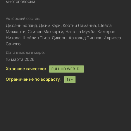
многоголосый
Актёрский состав:
Джоэнн Боланд, Джим Кэри, Кортни Ламанна, Шейла
Маккарти, Стивен Маккарти, Наташа Мумба, Камерон
Николл, Шэйлин Пьер-Диксон, Арнольд Пиннок, Идрисса
Саного
Дата выхода в мире:
16 марта 2026
Хорошее качество:
FULL HD WEB-DL
Ограничение по возрасту:
18+