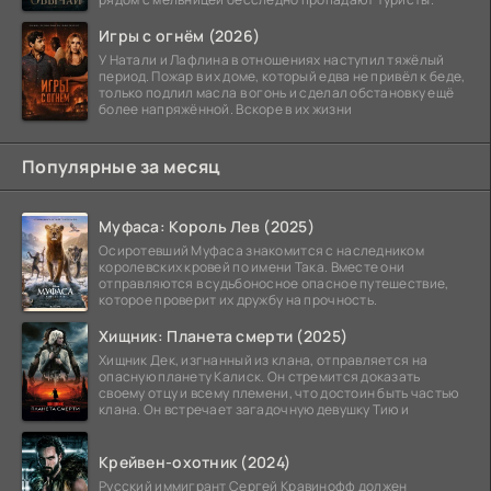
Игры с огнём (2026)
У Натали и Лафлина в отношениях наступил тяжёлый
период. Пожар в их доме, который едва не привёл к беде,
только подлил масла в огонь и сделал обстановку ещё
более напряжённой. Вскоре в их жизни
Популярные за месяц
Муфаса: Король Лев (2025)
Осиротевший Муфаса знакомится с наследником
королевских кровей по имени Така. Вместе они
отправляются в судьбоносное опасное путешествие,
которое проверит их дружбу на прочность.
Хищник: Планета смерти (2025)
Хищник Дек, изгнанный из клана, отправляется на
опасную планету Калиск. Он стремится доказать
своему отцу и всему племени, что достоин быть частью
клана. Он встречает загадочную девушку Тию и
Крейвен-охотник (2024)
Русский иммигрант Сергей Кравинофф должен