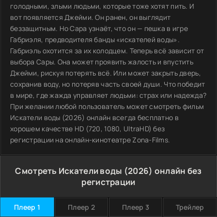
голодными, злыми людьми, которые тоже хотят пить. И
вот появляется Джейми. Он ранен, он выглядит
беззащитным. Но Сара узнаёт, что он — пешка в игре
Габриэля, предводителя банды «искателей воды».
Габриэль охотится за их колодцем. Теперь всё зависит от
выбора Сары. Она может проявить жалость и впустить
Джейми, рискуя потерять всё. Или может закрыть дверь,
сохранив воду, но потеряв часть своей души. Что победит
в мире, где жажда управляет людьми: страх или надежда?
При желании любой пользователь может смотреть фильм
Искатели воды (2026) онлайн всегда бесплатно в
хорошем качестве HD (720, 1080, UltraHD) без
регистрации на онлайн-кинотеатре Zona-Films.
Смотреть Искатели воды (2026) онлайн без
регистрации
Плеер 1
Плеер 2
Плеер 3
Трейлер