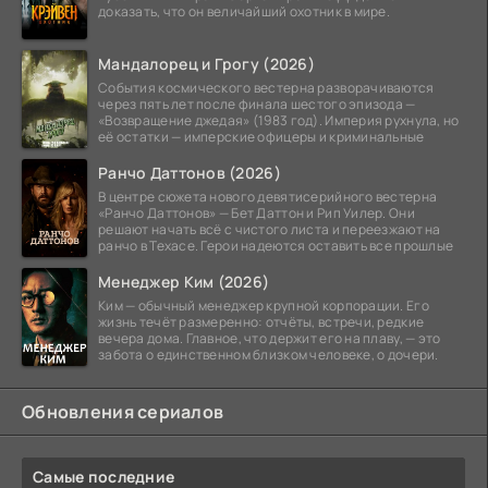
доказать, что он величайший охотник в мире.
Мандалорец и Грогу (2026)
События космического вестерна разворачиваются
через пять лет после финала шестого эпизода —
«Возвращение джедая» (1983 год). Империя рухнула, но
её остатки — имперские офицеры и криминальные
Ранчо Даттонов (2026)
В центре сюжета нового девятисерийного вестерна
«Ранчо Даттонов» — Бет Даттон и Рип Уилер. Они
решают начать всё с чистого листа и переезжают на
ранчо в Техасе. Герои надеются оставить все прошлые
Менеджер Ким (2026)
Ким — обычный менеджер крупной корпорации. Его
жизнь течёт размеренно: отчёты, встречи, редкие
вечера дома. Главное, что держит его на плаву, — это
забота о единственном близком человеке, о дочери.
Обновления сериалов
Самые последние