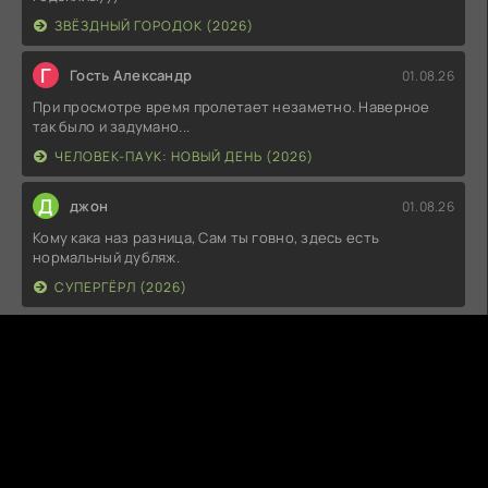
ЗВЁЗДНЫЙ ГОРОДОК (2026)
Г
Гость Александр
01.08.26
При просмотре время пролетает незаметно. Наверное
так было и задумано...
ЧЕЛОВЕК-ПАУК: НОВЫЙ ДЕНЬ (2026)
Д
джон
01.08.26
Кому кака наз разница, Сам ты говно, здесь есть
нормальный дубляж.
СУПЕРГЁРЛ (2026)