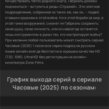
почувствовать тепло родного очага, Габриэль должен
подчиниться – вступить в ряды «Стражей». Это элитное
подразделение, собранное из таких же, как он, – людей,
ставших оружием в этой войне. Но в этой борьбе за мир, в
этой гонке вооружений, сможет ли Габриэль сохранить
свою душу, свою личность, или он навсегда останется
лишь инструментом в руках тех, кто контролирует войну?
При желании любой пользователь может смотреть сериал
Часовые (2025) 1 сезон все серии подряд на русском
языке онлайн всегда бесплатно в хорошем качестве HD
(720, 1080, UltraHD) без регистрации на онлайн-
кинотеатре Zona-Films.
График выхода серий в сериале
Часовые (2025) по сезонам: