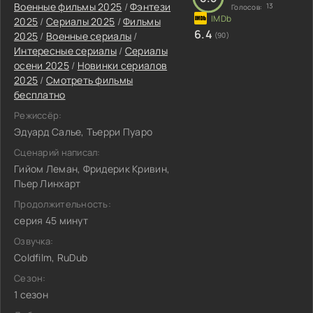
Военные фильмы 2025
/
Фэнтези
13
Голосов:
2025
/
Сериалы 2025
/
Фильмы
6.4
2025
/
Военные сериалы
/
(90)
Интересные сериалы
/
Сериалы
осени 2025
/
Новинки сериалов
2025
/
Смотреть фильмы
бесплатно
Режиссёр:
Эдуард Салье, Тьерри Пуаро
Сценарий написал:
Гийом Леман, Фридерик Кривин,
Пьер Линхарт
Продолжительность:
серия 45 минут
Озвучка:
Coldfilm, RuDub
Сезон:
1 сезон