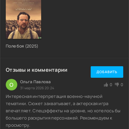
Поле боя (2025)
Отзывы и комментарии
ДОБАВИТЬ
Ольга Павлова
О
0
0
31 марта 2026 20:24
Интересная интерпретация военно-научной
тематики. Сюжет захватывает, а актерская игра
впечатляет. Спецэффекты на уровне, но хотелось бы
большего раскрытия персонажей. Рекомендуем к
просмотру.