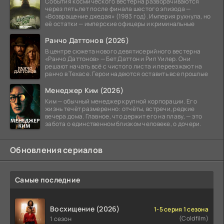
События космического вестерна разворачиваются
через пять лет после финала шестого эпизода —
«Возвращение джедая» (1983 год). Империя рухнула, но
её остатки — имперские офицеры и криминальные
Ранчо Даттонов (2026)
В центре сюжета нового девятисерийного вестерна
«Ранчо Даттонов» — Бет Даттон и Рип Уилер. Они
решают начать всё с чистого листа и переезжают на
ранчо в Техасе. Герои надеются оставить все прошлые
Менеджер Ким (2026)
Ким — обычный менеджер крупной корпорации. Его
жизнь течёт размеренно: отчёты, встречи, редкие
вечера дома. Главное, что держит его на плаву, — это
забота о единственном близком человеке, о дочери.
Обновления сериалов
Самые последние
Восхищение (2026)
1-5 серия 1 сезона
(Coldfilm)
1 сезон