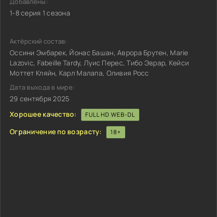
Добавлены:
1-8 серия 1 сезона
Актёрский состав:
Оссини Эмбарек, Йонас Башан, Аврора Брутен, Marie
Lazovic, Fabeille Tardy, Луис Перес, Тибо Эврар, Кейси
Моттет Кляйн, Карл Малапа, Оливия Росс
Дата выхода в мире:
29 сентября 2025
Хорошее качество:
FULL HD WEB-DL
Ограничение по возрасту:
18+