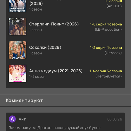
1-2 серия
(2026)
(AniDUB)
1 сезон
Стерлинг-Поинт (2026)
1-8 серия 1 сезона
(LE-Production)
1 сезон
Осколки (2026)
1-2 серия 1 сезона
(Ultradox)
1 сезон
Анна медиум (2021-2026)
1-4 серия 5 сезона
(Не требуется)
1-5 сезон
Комментируют
А
Анг
06.08.26
Зачем озвучка Драгон, пипец, пускай звук будет