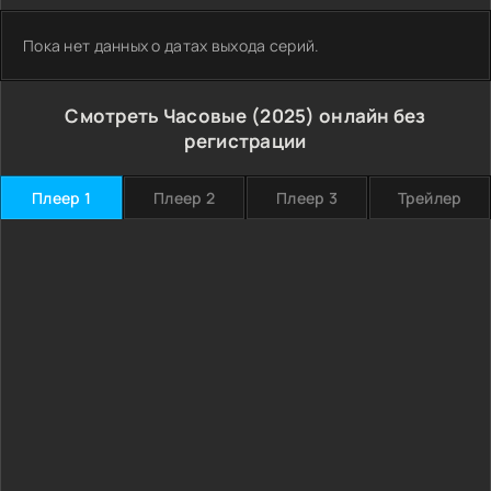
Пока нет данных о датах выхода серий.
Смотреть Часовые (2025) онлайн без
регистрации
Плеер 1
Плеер 2
Плеер 3
Трейлер