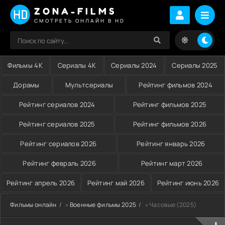
ZONA-FILMS
СМОТРЕТЬ ОНЛАЙН В HD
Фильмы 4K
Сериалы 4K
Сериалы 2024
Сериалы 2025
Дорамы
Мультсериалы
Рейтинг фильмов 2024
Рейтинг сериалов 2024
Рейтинг фильмов 2025
Рейтинг сериалов 2025
Рейтинг фильмов 2026
Рейтинг сериалов 2026
Рейтинг январь 2026
Рейтинг февраль 2026
Рейтинг март 2026
Рейтинг апрель 2026
Рейтинг май 2026
Рейтинг июнь 2026
Фильмы онлайн
»
Военные фильмы 2025
» Часовые (2025)