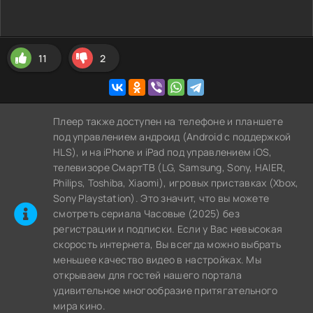
11
2
Плеер также доступен на телефоне и планшете
под управлением андроид (Android с поддержкой
HLS), и на iPhone и iPad под управлением iOS,
телевизоре СмартТВ (LG, Samsung, Sony, HAIER,
Philips, Toshiba, Xiaomi), игровых приставках (Xbox,
Sony Playstation). Это значит, что вы можете
cмотреть сериала Часовые (2025) без
регистрации и подписки. Если у Вас невысокая
скорость интернета, Вы всегда можно выбрать
меньшее качество видео в настройках. Мы
открываем для гостей нашего портала
удивительное многообразие притягательного
мира кино.