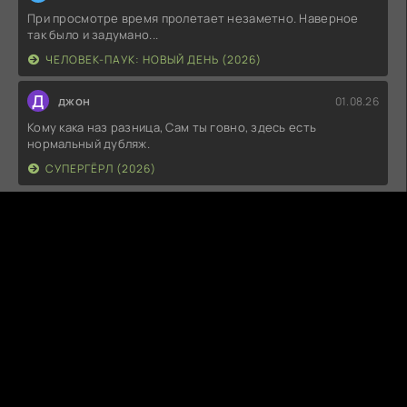
При просмотре время пролетает незаметно. Наверное
так было и задумано...
ЧЕЛОВЕК-ПАУК: НОВЫЙ ДЕНЬ (2026)
Д
джон
01.08.26
Кому кака наз разница, Сам ты говно, здесь есть
нормальный дубляж.
СУПЕРГЁРЛ (2026)