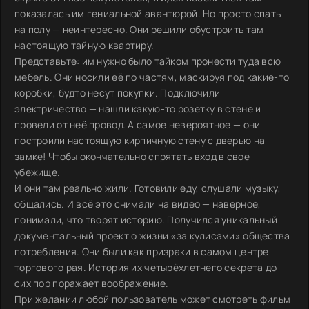
показалась им гениальной авантюрой. Но просто спать
на полу — неинтересно. Они решили обустроить там
настоящую тайную квартиру.
Представьте: им нужно было тайком пронести туда всю
мебель. Они носили её по частям, маскируя под какие-то
коробки, будто несут покупки. Подключили
электричество — нашли какую-то розетку в стене и
провели от неё провод. А самое невероятное — они
построили настоящую кирпичную стену с дверью на
замке! Чтобы окончательно спрятать вход в свое
убежище.
И они там реально жили. Готовили еду, слушали музыку,
общались. И всё это снимали на видео — наверное,
понимали, что творят историю. Получился уникальный
документальный проект о жизни «за кулисами» общества
потребления. Они были как призраки в самом центре
торгового рая. История их четырёхлетнего секрета до
сих пор поражает воображение.
При желании любой пользователь может смотреть фильм