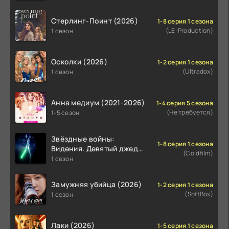
Стерлинг-Поинт (2026)
1-8 серия 1 сезона
(LE-Production)
1 сезон
Осколки (2026)
1-2 серия 1 сезона
(Ultradox)
1 сезон
Анна медиум (2021-2026)
1-4 серия 5 сезона
(Не требуется)
1-5 сезон
Звёздные войны:
1-8 серия 1 сезона
Видения. Девятый джедай
(Coldfilm)
(2026)
1 сезон
Замужняя убийца (2026)
1-2 серия 1 сезона
(SoftBox)
1 сезон
Лаки (2026)
1-5 серия 1 сезона