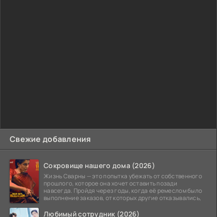
Свежие добавления
Сокровище нашего дома (2026)
Жизнь Сварны — это попытка убежать от собственного
прошлого, которое она хочет оставить позади
навсегда. Пройдя через годы, когда её ремеслом было
выполнение заказов, от которых другие отказывались,
Любимый сотрудник (2026)