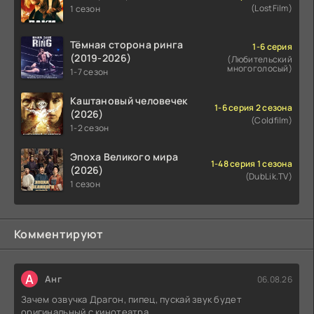
(LostFilm)
1 сезон
Тёмная сторона ринга
1-6 серия
(2019-2026)
(Любительский
многоголосый)
1-7 сезон
Каштановый человечек
1-6 серия 2 сезона
(2026)
(Coldfilm)
1-2 сезон
Эпоха Великого мира
1-48 серия 1 сезона
(2026)
(DubLik.TV)
1 сезон
Комментируют
А
Анг
06.08.26
Зачем озвучка Драгон, пипец, пускай звук будет
оригинальный с кинотеатра