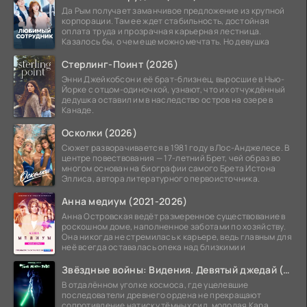
Да Рым получает заманчивое предложение из крупной
корпорации. Там ее ждет стабильность, достойная
оплата труда и прозрачная карьерная лестница.
Казалось бы, о чем еще можно мечтать. Но девушка
Стерлинг-Поинт (2026)
Энни Джейкобсон и её брат-близнец, выросшие в Нью-
Йорке с отцом-одиночкой, узнают, что их отчуждённый
дедушка оставил им в наследство остров на озере в
Канаде.
Осколки (2026)
Сюжет разворачивается в 1981 году в Лос-Анджелесе. В
центре повествования — 17-летний Брет, чей образ во
многом основан на биографии самого Брета Истона
Эллиса, автора литературного первоисточника.
Анна медиум (2021-2026)
Анна Островская ведёт размеренное существование в
роскошном доме, наполненное заботами по хозяйству.
Она никогда не стремилась к карьере, ведь главным для
неё всегда оставалась опека над близкими и
Звёздные войны: Видения. Девятый джедай (2026)
В отдалённом уголке космоса, где уцелевшие
последователи древнего ордена не прекращают
сопротивление натиску тёмных сил, молодая Кара