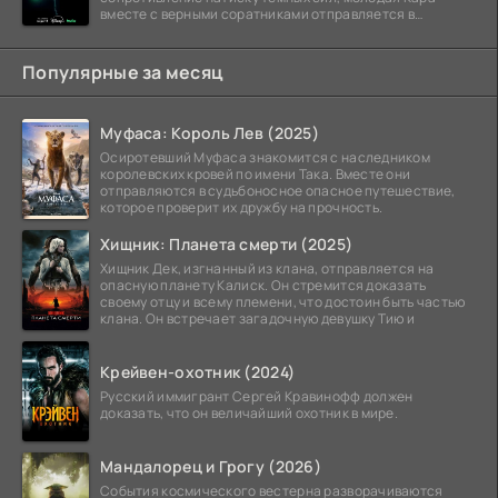
вместе с верными соратниками отправляется в
рискованный рейд.
Популярные за месяц
Муфаса: Король Лев (2025)
Осиротевший Муфаса знакомится с наследником
королевских кровей по имени Така. Вместе они
отправляются в судьбоносное опасное путешествие,
которое проверит их дружбу на прочность.
Хищник: Планета смерти (2025)
Хищник Дек, изгнанный из клана, отправляется на
опасную планету Калиск. Он стремится доказать
своему отцу и всему племени, что достоин быть частью
клана. Он встречает загадочную девушку Тию и
Крейвен-охотник (2024)
Русский иммигрант Сергей Кравинофф должен
доказать, что он величайший охотник в мире.
Мандалорец и Грогу (2026)
События космического вестерна разворачиваются