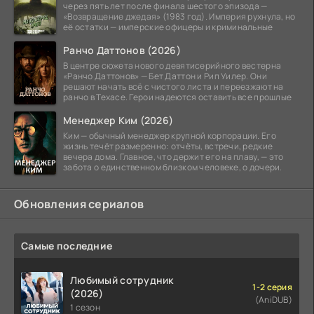
через пять лет после финала шестого эпизода —
«Возвращение джедая» (1983 год). Империя рухнула, но
её остатки — имперские офицеры и криминальные
Ранчо Даттонов (2026)
В центре сюжета нового девятисерийного вестерна
«Ранчо Даттонов» — Бет Даттон и Рип Уилер. Они
решают начать всё с чистого листа и переезжают на
ранчо в Техасе. Герои надеются оставить все прошлые
Менеджер Ким (2026)
Ким — обычный менеджер крупной корпорации. Его
жизнь течёт размеренно: отчёты, встречи, редкие
вечера дома. Главное, что держит его на плаву, — это
забота о единственном близком человеке, о дочери.
Обновления сериалов
Самые последние
Любимый сотрудник
1-2 серия
(2026)
(AniDUB)
1 сезон