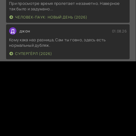
При просмотре время пролетает незаметно. Наверное
так было и задумано...
ЧЕЛОВЕК-ПАУК: НОВЫЙ ДЕНЬ (2026)
Д
джон
01.08.26
Кому кака наз разница, Сам ты говно, здесь есть
нормальный дубляж.
СУПЕРГЁРЛ (2026)