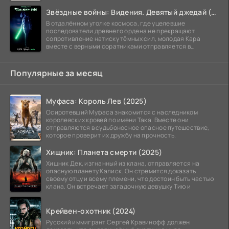
Звёздные войны: Видения. Девятый джедай (2026)
В отдалённом уголке космоса, где уцелевшие
последователи древнего ордена не прекращают
сопротивление натиску тёмных сил, молодая Кара
вместе с верными соратниками отправляется в
рискованный рейд.
Популярные за месяц
Муфаса: Король Лев (2025)
Осиротевший Муфаса знакомится с наследником
королевских кровей по имени Така. Вместе они
отправляются в судьбоносное опасное путешествие,
которое проверит их дружбу на прочность.
Хищник: Планета смерти (2025)
Хищник Дек, изгнанный из клана, отправляется на
опасную планету Калиск. Он стремится доказать
своему отцу и всему племени, что достоин быть частью
клана. Он встречает загадочную девушку Тию и
Крейвен-охотник (2024)
Русский иммигрант Сергей Кравинофф должен