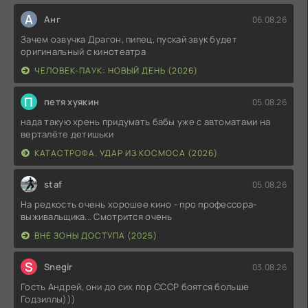
А
Анг
06.08.26
Зачем озвучка Драгон, пипец, пускай звук будет
оригинальный с кинотеатра
ЧЕЛОВЕК-ПАУК: НОВЫЙ ДЕНЬ (2026)
П
петя хуякин
05.08.26
нада такую хрень придумать бабы уже с автоматами на
верталёте детишьки
КАТАСТРОФА. УДАР ИЗ КОСМОСА (2026)
staf
05.08.26
На редкость очень хорошее кино - про профессора-
выживальщика... Смотрится очень
ВНЕ ЗОНЫ ДОСТУПА (2025)
S
Snegir
03.08.26
Гость Андрей, они до сих пор СССР боятся больше
Годзиллы)))