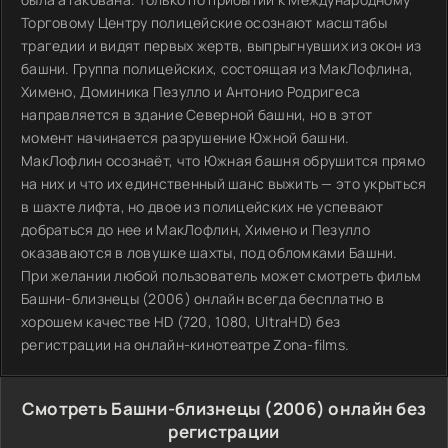
Торговому Центру полицейские осознают масштабы
трагедии и видят первых жертв, выпрыгнувших из окон из
башни. Группа полицейских, состоящая из МакЛофлина,
Химено, Доминика Пезулло и Антонио Родригеса
направляется в здание Северной башни, но в этот
момент начинается разрушение Южной башни.
МакЛофлин осознаёт, что Южная башня обрушится прямо
на них и что их единственный шанс выжить — это укрыться
в шахте лифта, но двое из полицейских не успевают
добраться до нее и МакЛофлин, Химено и Пезулло
оказаваются в ловушке шахты, под обломками Башни.
При желании любой пользователь может смотреть фильм
Башни-близнецы (2006) онлайн всегда бесплатно в
хорошем качестве HD (720, 1080, UltraHD) без
регистрации на онлайн-кинотеатре Zona-films.
Смотреть Башни-близнецы (2006) онлайн без
регистрации