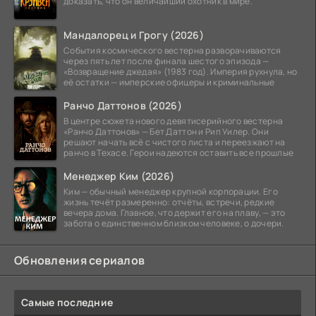
доказать, что он величайший охотник в мире.
Мандалорец и Грогу (2026)
События космического вестерна разворачиваются
через пять лет после финала шестого эпизода —
«Возвращение джедая» (1983 год). Империя рухнула, но
её остатки — имперские офицеры и криминальные
Ранчо Даттонов (2026)
В центре сюжета нового девятисерийного вестерна
«Ранчо Даттонов» — Бет Даттон и Рип Уилер. Они
решают начать всё с чистого листа и переезжают на
ранчо в Техасе. Герои надеются оставить все прошлые
Менеджер Ким (2026)
Ким — обычный менеджер крупной корпорации. Его
жизнь течёт размеренно: отчёты, встречи, редкие
вечера дома. Главное, что держит его на плаву, — это
забота о единственном близком человеке, о дочери.
Обновления сериалов
Самые последние