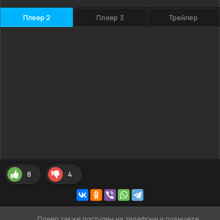
Плеер 2
Плеер 3
Трейлер
8
4
Плеер также доступен на телефоне и планшете