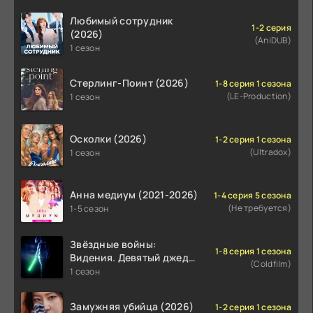
Любимый сотрудник
1-2 серия
(2026)
(AniDUB)
1 сезон
Стерлинг-Поинт (2026)
1-8 серия 1 сезона
(LE-Production)
1 сезон
Осколки (2026)
1-2 серия 1 сезона
(Ultradox)
1 сезон
Анна медиум (2021-2026)
1-4 серия 5 сезона
(Не требуется)
1-5 сезон
Звёздные войны:
1-8 серия 1 сезона
Видения. Девятый джедай
(Coldfilm)
(2026)
1 сезон
Замужняя убийца (2026)
1-2 серия 1 сезона