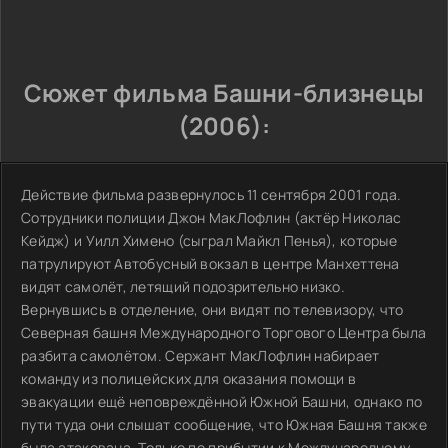
Сюжет фильма Башни-близнецы
(2006):
Действие фильма развернулось 11 сентября 2001 года.
Сотрудники полиции Джон МакЛофлин (актёр Николас
Кейдж) и Уилл Химено (сыграл Майкл Пенья), которые
патрулируют Автобусный вокзал в центре Манхеттена
видят самолёт, летящий подозрительно низко.
Вернувшись в отделение, они видят по телевизору, что
Северная башня Международного Торгового Центра была
разбита самолётом. Сержант МакЛофлин набирает
команду из полицейских для оказания помощи в
эвакуации ещё неповреждённой Южной Башни, однако по
пути туда они слышат сообщение, что Южная Башня также
была атакована. Только по прибытии к Международному