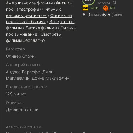
Американские фильмы
/
Фильмы
12
Голосов:
про катастрофы
/
Фильмы с
6.0
6.5
высоким рейтингом
/
Фильмы на
(85622)
(17889)
реальных событиях
/
Интересные
фильмы
/
Легкие фильмы
/
Фильмы
про выживание
/
Смотреть
фильмы бесплатно
Режиссёр:
Оливер Стоун
Сценарий написал:
Андреа Берлофф, Джон
Маклафлин, Донна Маклафлин
Продолжительность:
129 минут
Озвучка:
Дублированный
Актёрский состав: