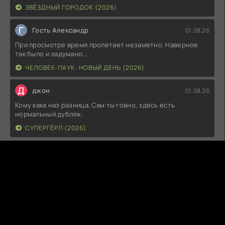
ЗВЁЗДНЫЙ ГОРОДОК (2026)
Г
Гость Александр
01.08.26
При просмотре время пролетает незаметно. Наверное
так было и задумано...
ЧЕЛОВЕК-ПАУК: НОВЫЙ ДЕНЬ (2026)
Д
джон
01.08.26
Кому кака наз разница, Сам ты говно, здесь есть
нормальный дубляж.
СУПЕРГЁРЛ (2026)