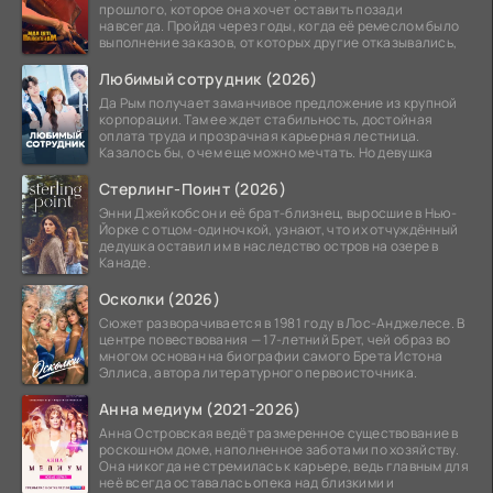
прошлого, которое она хочет оставить позади
навсегда. Пройдя через годы, когда её ремеслом было
выполнение заказов, от которых другие отказывались,
Любимый сотрудник (2026)
Да Рым получает заманчивое предложение из крупной
корпорации. Там ее ждет стабильность, достойная
оплата труда и прозрачная карьерная лестница.
Казалось бы, о чем еще можно мечтать. Но девушка
Стерлинг-Поинт (2026)
Энни Джейкобсон и её брат-близнец, выросшие в Нью-
Йорке с отцом-одиночкой, узнают, что их отчуждённый
дедушка оставил им в наследство остров на озере в
Канаде.
Осколки (2026)
Сюжет разворачивается в 1981 году в Лос-Анджелесе. В
центре повествования — 17-летний Брет, чей образ во
многом основан на биографии самого Брета Истона
Эллиса, автора литературного первоисточника.
Анна медиум (2021-2026)
Анна Островская ведёт размеренное существование в
роскошном доме, наполненное заботами по хозяйству.
Она никогда не стремилась к карьере, ведь главным для
неё всегда оставалась опека над близкими и