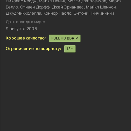
Николас Кейдж, Майкл Пенья, Мэгги Джилленхол, Мария
Белло, Стивен Дорфф, Джей Эрнандес, Майкл Шеннон,
Джуд Чикколелла, Коннор Паоло, Энтони Пиччининни
Дата выхода в мире:
9 августа 2006
Хорошее качество:
FULL HD BDRIP
Ограничение по возрасту:
18+