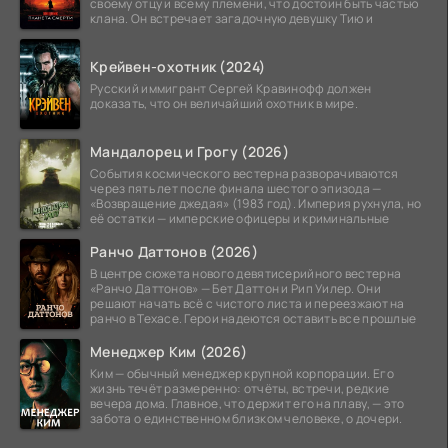
своему отцу и всему племени, что достоин быть частью
клана. Он встречает загадочную девушку Тию и
Крейвен-охотник (2024)
Русский иммигрант Сергей Кравинофф должен
доказать, что он величайший охотник в мире.
Мандалорец и Грогу (2026)
События космического вестерна разворачиваются
через пять лет после финала шестого эпизода —
«Возвращение джедая» (1983 год). Империя рухнула, но
её остатки — имперские офицеры и криминальные
Ранчо Даттонов (2026)
В центре сюжета нового девятисерийного вестерна
«Ранчо Даттонов» — Бет Даттон и Рип Уилер. Они
решают начать всё с чистого листа и переезжают на
ранчо в Техасе. Герои надеются оставить все прошлые
Менеджер Ким (2026)
Ким — обычный менеджер крупной корпорации. Его
жизнь течёт размеренно: отчёты, встречи, редкие
вечера дома. Главное, что держит его на плаву, — это
забота о единственном близком человеке, о дочери.