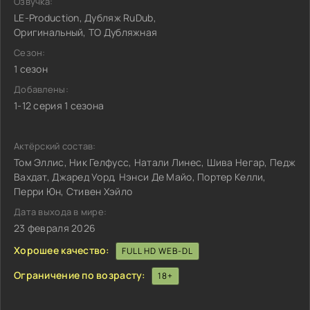
Озвучка:
LE-Production, Дубляж RuDub,
Оригинальный, ТО Дубляжная
Сезон:
1 сезон
Добавлены:
1-12 серия 1 сезона
Актёрский состав:
Том Эллис, Ник Гелфусс, Натали Линес, Шива Негар, Педж
Вахдат, Джаред Уорд, Нэнси Де Майо, Портер Келли,
Перри Юн, Стивен Хэйло
Дата выхода в мире:
23 февраля 2026
Хорошее качество:
FULL HD WEB-DL
Ограничение по возрасту:
18+