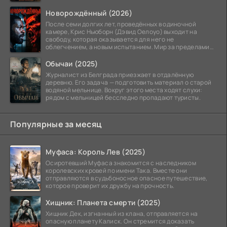
номеру
Новорождённый (2026)
После семи долгих лет, проведённых в одиночной
камере, Крис Ньюборн (Дэвид Оелоуо) выходит на
свободу, которая оказывается для него не
облегчением, а новым испытанием. Мир за пределами
тюремных стен
Обычаи (2025)
Журналист из Белграда приезжает в отдалённую
деревню. Его задача — подготовить материал о старой
водяной мельнице. Вокруг этого места ходят слухи:
рядом с мельницей бесследно пропадают туристы.
Популярные за месяц
Муфаса: Король Лев (2025)
Осиротевший Муфаса знакомится с наследником
королевских кровей по имени Така. Вместе они
отправляются в судьбоносное опасное путешествие,
которое проверит их дружбу на прочность.
Хищник: Планета смерти (2025)
Хищник Дек, изгнанный из клана, отправляется на
опасную планету Калиск. Он стремится доказать