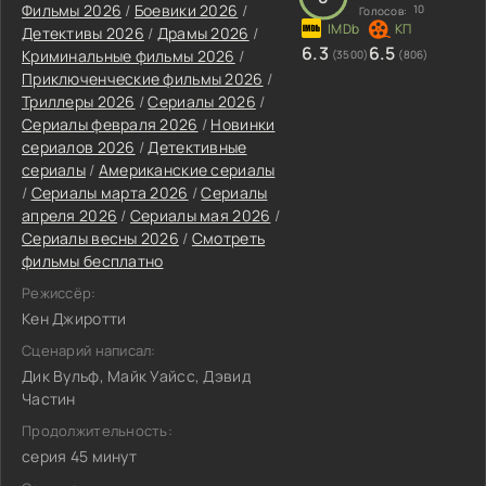
Фильмы 2026
/
Боевики 2026
/
10
Голосов:
Детективы 2026
/
Драмы 2026
/
6.3
6.5
Криминальные фильмы 2026
/
(3500)
(806)
Приключенческие фильмы 2026
/
Триллеры 2026
/
Сериалы 2026
/
Сериалы февраля 2026
/
Новинки
сериалов 2026
/
Детективные
сериалы
/
Американские сериалы
/
Сериалы марта 2026
/
Сериалы
апреля 2026
/
Сериалы мая 2026
/
Сериалы весны 2026
/
Смотреть
фильмы бесплатно
Режиссёр:
Кен Джиротти
Сценарий написал:
Дик Вульф, Майк Уайсс, Дэвид
Частин
Продолжительность:
серия 45 минут