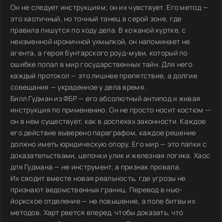
Он не следует инструкциям; он их чувствует. Его метод —
это хаотичный, но точный танец в серой зоне, где
правила пишутся по ходу дела. В кожаной куртке, с
неизменной ироничной ухмылкой, он напоминает не
агента, а героя бунтарского роуд-муви, который по
ошибке попал в мир государственных тайн. Для него
каждый протокол — это лишнее препятствие, а долгие
совещания — украденное у дела время.
Билл Гудман из ФБР — его абсолютный антипод и живая
инструкция по применению. Он не просто носит костюм —
он в нем существует, как в доспехах законности. Каждое
его действие выверено параграфом, каждое решение
должно иметь юридическую опору. Его мир — это папки с
доказательствами, цепочки улик и железная логика. Хаос
для Гудмана — не инструмент, а признак провала.
Их сводит вместе новая реальность, где угрозы не
признают ведомственных границ. Перевод в нью-
йоркское отделение — не повышение, а поле битвы их
методов. Харт рвется вперед, чтобы доказать, что