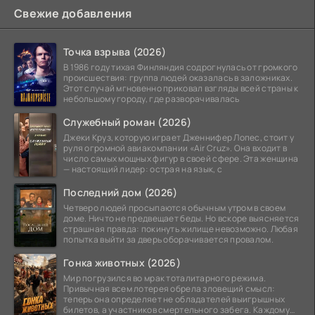
Свежие добавления
Точка взрыва (2026)
В 1986 году тихая Финляндия содрогнулась от громкого
происшествия: группа людей оказалась в заложниках.
Этот случай мгновенно приковал взгляды всей страны к
небольшому городу, где разворачивалась
Служебный роман (2026)
Джеки Круз, которую играет Дженнифер Лопес, стоит у
руля огромной авиакомпании «Air Cruz». Она входит в
число самых мощных фигур в своей сфере. Эта женщина
— настоящий лидер: острая на язык, с
Последний дом (2026)
Четверо людей просыпаются обычным утром в своем
доме. Ничто не предвещает беды. Но вскоре выясняется
страшная правда: покинуть жилище невозможно. Любая
попытка выйти за дверь оборачивается провалом.
Гонка животных (2026)
Мир погрузился во мрак тоталитарного режима.
Привычная всем лотерея обрела зловещий смысл:
теперь она определяет не обладателей выигрышных
билетов, а участников смертельного забега. Каждому