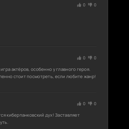
0
0
0
0
игра актёров, особенно у главного героя.
ленно стоит посмотреть, если любите жанр!
0
0
тся киберпанковский дух! Заставляет
уть.