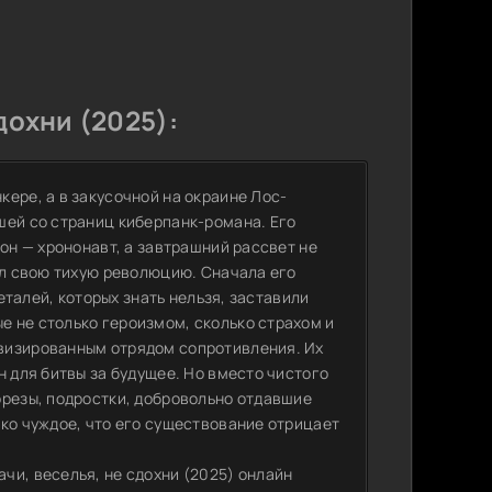
дохни (2025):
ере, а в закусочной на окраине Лос-
шей со страниц киберпанк-романа. Его
 он — хрононавт, а завтрашний рассвет не
ал свою тихую революцию. Сначала его
деталей, которых знать нельзя, заставили
 не столько героизмом, сколько страхом и
визированным отрядом сопротивления. Их
н для битвы за будущее. Но вместо чистого
орезы, подростки, добровольно отдавшие
ько чуждое, что его существование отрицает
чи, веселья, не сдохни (2025) онлайн