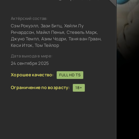
Актёрский состав:
Сэм Рокуэлл, Зази Битц, Хейли Лу
Ричардсон, Майкл Пенья, Стевель Марк,
Джуно Темпл, Азим Чодри, Таня ван Граан,
Кеси Иток, Том Тейлор
Дата выхода в мире:
24 сентября 2025
Хорошее качество:
FULL HD TS
Ограничение по возрасту:
18+