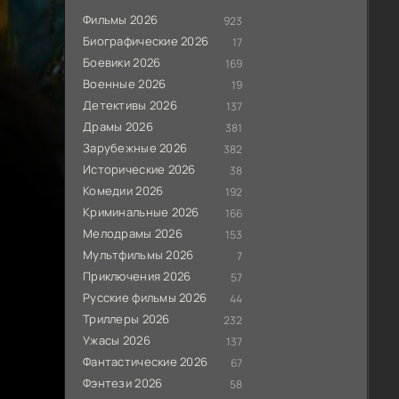
Фильмы 2026
923
Биографические 2026
17
Боевики 2026
169
Военные 2026
19
Детективы 2026
137
Драмы 2026
381
Зарубежные 2026
382
Исторические 2026
38
Комедии 2026
192
Криминальные 2026
166
Мелодрамы 2026
153
Мультфильмы 2026
7
Приключения 2026
57
Русские фильмы 2026
44
Триллеры 2026
232
Ужасы 2026
137
Фантастические 2026
67
Фэнтези 2026
58