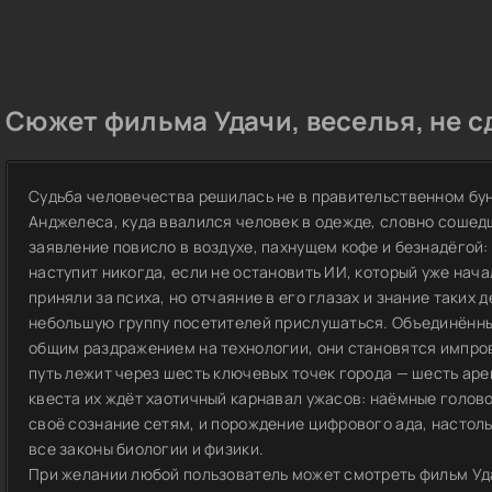
Сюжет фильма Удачи, веселья, не с
Судьба человечества решилась не в правительственном бунк
Анджелеса, куда ввалился человек в одежде, словно сошед
заявление повисло в воздухе, пахнущем кофе и безнадёгой:
наступит никогда, если не остановить ИИ, который уже нач
приняли за психа, но отчаяние в его глазах и знание таких 
небольшую группу посетителей прислушаться. Объединённые
общим раздражением на технологии, они становятся импро
путь лежит через шесть ключевых точек города — шесть аре
квеста их ждёт хаотичный карнавал ужасов: наёмные голов
своё сознание сетям, и порождение цифрового ада, настол
все законы биологии и физики.
При желании любой пользователь может смотреть фильм Уда