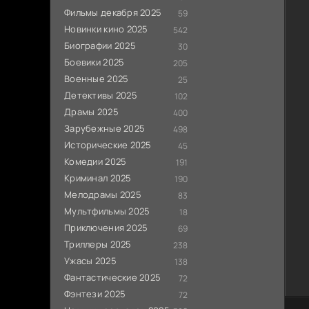
Фильмы декабря 2025
59
Новинки кино 2025
542
Биографии 2025
30
Боевики 2025
205
Военные 2025
25
Детективы 2025
102
Драмы 2025
400
Зарубежные 2025
498
Исторические 2025
45
Комедии 2025
191
Криминал 2025
190
Мелодрамы 2025
83
Мультфильмы 2025
18
Приключения 2025
69
Триллеры 2025
238
Ужасы 2025
138
Фантастические 2025
72
Фэнтези 2025
72