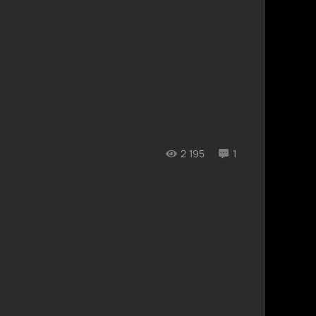
2 195
1
)