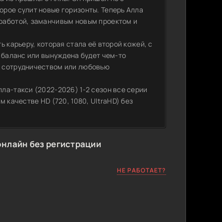
рое сулит новые горизонты. Теперь Алла
работой, заманчивым новым проектом и
 карьеру, которая стала её второй кожей, с
 баланс или вынуждена будет чем-то
м сотрудничеством или любовью
ла-такси (2022-2026) 1-2 сезон все серии
 качестве HD (720, 1080, UltraHD) без
онлайн без регистрации
НЕ РАБОТАЕТ?