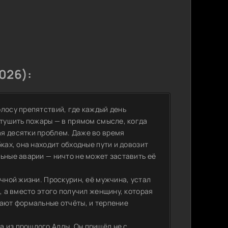
026):
лосу препятствий, где каждый день
 тушить пожары — в прямом смысле, когда
я десятки проблем. Даже во время
ках, она находит обходные пути и довозит
ьные аварии — ничто не может заставить её
ичной жизни. Проскурин, её мужчина, устал
, а вместо этого получил женщину, которая
нают формальные отчёты, и терпение
 из прошлого Аллы. Он пришёл не с