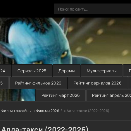
024
Сериалы 2025
Дорамы
Мультсериалы
25
Рейтинг фильмов 2026
Рейтинг сериалов 2026
Рейтинг март 2026
Рейтинг апрель 20
Фильмы онлайн
»
Фильмы 2026
» Алла-такси (2022-2026)
Алла-такси (2022-2026)