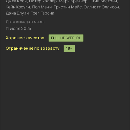
Джек Кеси, Питер Уэллер, Мари Брённер, Стив Бастони,
Кейн Косуги, Пол Манн, Тристин Мейс, Эллиотт Эллисон,
Дэна Блуин, Грег Гарсиа
Дата выхода в мире:
11 июля 2025
Хорошее качество:
FULL HD WEB-DL
Ограничение по возрасту:
18+