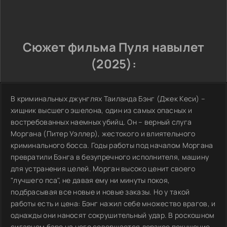
Сюжет фильма Пуля навылет
(2025):
В криминальных джунглях Таиланда Бэнг (Джек Кеси) –
хищник высшего эшелона, один из самых опасных и
востребованных наемных убийц. Он – верный слуга
Моргана (Питер Уэллер), жестокого и влиятельного
криминального босса. Годы работы под началом Моргана
превратили Бэнга в безупречного исполнителя, машину
для устранения целей. Морган высоко ценит своего
"лучшего пса", не давая ему ни минуты покоя,
подбрасывая все новые и новые заказы. Но у такой
работы есть и цена: Бэнг нажил себе множество врагов, и
однажды они наносят сокрушительный удар. В роскошном
сигарном баре на него совершается дерзкое покушение.