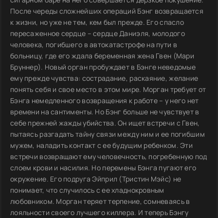
После череды сложнейших операций Бэнг возвращается
к жизни, но уже не тем, кем был прежде. Его спасло
пересаженное сердце – сердце Даниэля, молодого
человека, погибшего в автокатастрофе на пути в
больницу, где его ждала беременная жена Гвен (Мари
Бруннер). Новый орган пробуждает в Бэнге неведомые
ему прежде чувства: сострадание, раскаяние, желание
понять себя и свое место в этом мире. Морган требует от
Бэнга немедленного возвращения к работе – у него нет
времени на сантименты. Но Бэнг больше не чувствует в
себе прежней жажды убийства. Он ищет встречи с Гвен,
пытаясь разгадать тайну связи между ним и ее погибшим
мужем, наладить контакт с ее будущим ребенком. Эти
встречи возвращают ему человечность, погребенную под
слоем крови и насилия. Но перемены Бэнга пугают его
окружение. Его подруга Эйприл (Тристин Мэйс) не
понимает, что случилось с ее хладнокровным
любовником. Морган теряет терпение, сомневаясь в
лояльности своего лучшего киллера. И теперь Бэнгу