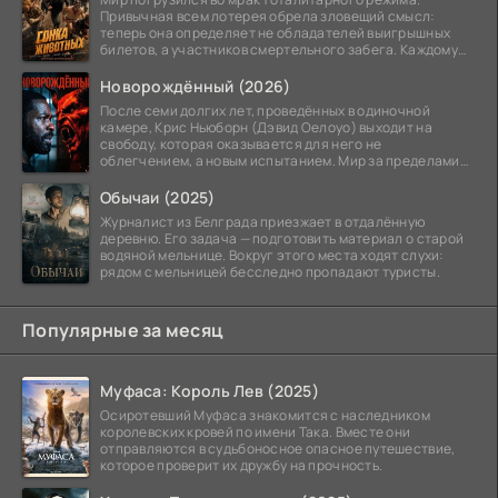
Привычная всем лотерея обрела зловещий смысл:
теперь она определяет не обладателей выигрышных
билетов, а участников смертельного забега. Каждому
номеру
Новорождённый (2026)
После семи долгих лет, проведённых в одиночной
камере, Крис Ньюборн (Дэвид Оелоуо) выходит на
свободу, которая оказывается для него не
облегчением, а новым испытанием. Мир за пределами
тюремных стен
Обычаи (2025)
Журналист из Белграда приезжает в отдалённую
деревню. Его задача — подготовить материал о старой
водяной мельнице. Вокруг этого места ходят слухи:
рядом с мельницей бесследно пропадают туристы.
Популярные за месяц
Муфаса: Король Лев (2025)
Осиротевший Муфаса знакомится с наследником
королевских кровей по имени Така. Вместе они
отправляются в судьбоносное опасное путешествие,
которое проверит их дружбу на прочность.