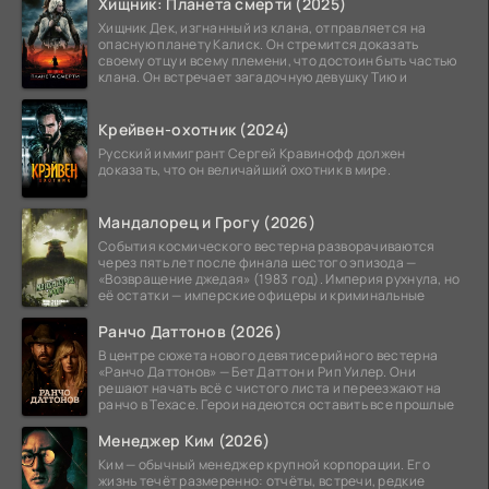
Хищник: Планета смерти (2025)
Хищник Дек, изгнанный из клана, отправляется на
опасную планету Калиск. Он стремится доказать
своему отцу и всему племени, что достоин быть частью
клана. Он встречает загадочную девушку Тию и
Крейвен-охотник (2024)
Русский иммигрант Сергей Кравинофф должен
доказать, что он величайший охотник в мире.
Мандалорец и Грогу (2026)
События космического вестерна разворачиваются
через пять лет после финала шестого эпизода —
«Возвращение джедая» (1983 год). Империя рухнула, но
её остатки — имперские офицеры и криминальные
Ранчо Даттонов (2026)
В центре сюжета нового девятисерийного вестерна
«Ранчо Даттонов» — Бет Даттон и Рип Уилер. Они
решают начать всё с чистого листа и переезжают на
ранчо в Техасе. Герои надеются оставить все прошлые
Менеджер Ким (2026)
Ким — обычный менеджер крупной корпорации. Его
жизнь течёт размеренно: отчёты, встречи, редкие