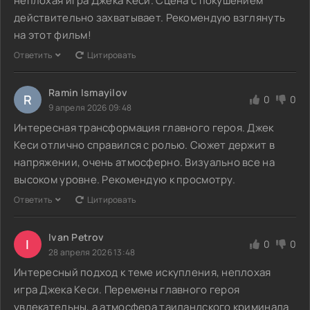
неплохая игра Джека Кеси. Сцена с покушением
действительно захватывает. Рекомендую взглянуть
на этот фильм!
Ответить
Цитировать
Ramin Ismayilov
R
0
0
9 апреля 2026 09:48
Интересная трансформация главного героя. Джек
Кеси отлично справился с ролью. Сюжет держит в
напряжении, очень атмосферно. Визуально все на
высоком уровне. Рекомендую к просмотру.
Ответить
Цитировать
Ivan Petrov
I
0
0
28 апреля 2026 13:48
Интересный подход к теме искупления, неплохая
игра Джека Кеси. Перемены главного героя
увлекательны, а атмосфера таиландского криминала