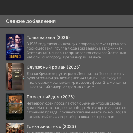
Свежие добавления
Точка взрыва (2026)
В 1986 году тихая Финляндия содрогнулась от громкого
происшествия: группа людей оказалась в заложниках.
Этот случай мгновенно приковал взгляды всей страны к
небольшому городу, где разворачивалась
Служебный роман (2026)
Джеки Круз, которую играет Дженнифер Лопес, стоит у
руля огромной авиакомпании «Air Cruz». Она входит в
число самых мощных фигур в своей сфере. Эта женщина
— настоящий лидер: острая на язык, с
Последний дом (2026)
Четверо людей просыпаются обычным утром в своем
доме. Ничто не предвещает беды. Но вскоре выясняется
страшная правда: покинуть жилище невозможно. Любая
попытка выйти за дверь оборачивается провалом.
Гонка животных (2026)
Мир погрузился во мрак тоталитарного режима.