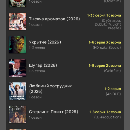
(Coldfilm)
1 сезон
1-33 серия 1 сезона
Тысяча ароматов (2026)
(Субтитры,
DubLik.TV, Light
1 сезон
Breeze)
Укрытие (2026)
1-6 серия 3 сезона
(HDrezka Studio)
1-3 сезон
Шугар (2026)
1-8 серия 2 сезона
(Coldfilm)
1-2 сезон
Любимый сотрудник
1-2 серия
(2026)
(AniDUB)
1 сезон
Стерлинг-Поинт (2026)
1-8 серия 1 сезона
(LE-Production)
1 сезон