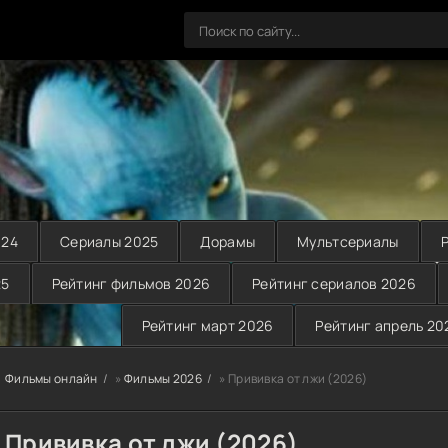
024
Сериалы 2025
Дорамы
Мультсериалы
25
Рейтинг фильмов 2026
Рейтинг сериалов 2026
Рейтинг март 2026
Рейтинг апрель 20
Фильмы онлайн
»
Фильмы 2026
» Прививка от лжи (2026)
Прививка от лжи (2026)