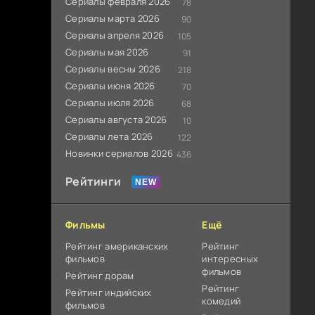
Сериалы февраля 2026
78
Сериалы марта 2026
90
Сериалы апреля 2026
105
Сериалы мая 2026
91
Сериалы весны 2026
218
Сериалы июня 2026
70
Сериалы июля 2026
68
Сериалы августа 2026
10
Сериалы лета 2026
122
Новинки сериалов 2026
436
Рейтинги
Фильмы
Ещё
Рейтинг американских
Рейтинг
фильмов
интересных
фильмов
Рейтинг дорам
Рейтинг
Рейтинг индийских
комедий
фильмов