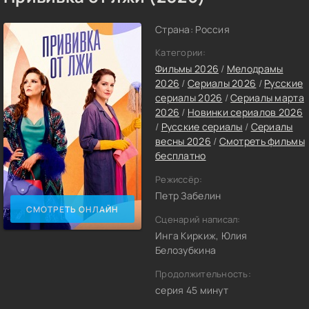
Страна: Россия
Категории:
Фильмы 2026
/
Мелодрамы
2026
/
Сериалы 2026
/
Русские
сериалы 2026
/
Сериалы марта
2026
/
Новинки сериалов 2026
/
Русские сериалы
/
Сериалы
весны 2026
/
Смотреть фильмы
бесплатно
Режиссёр:
Петр Забелин
СМОТРЕТЬ ОНЛАЙН
Сценарий написал:
Инга Киркиж, Юлия
Белозубкина
Продолжительность:
серия 45 минут