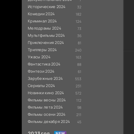
Исторические 2024
32
Комедии 2024
182
Криминал 2024
124
Мелодрамы 2024
73
Мультфильмы 2024
36
Приключения 2024
81
Триллеры 2024
240
Ужасы 2024
163
Фантастика 2024
88
Фэнтези 2024
61
Зарубежные 2024
553
Сериалы 2024
231
Новинки кино 2024
572
Фильмы весны 2024
112
Фильмы лета 2024
98
Фильмы осени 2024
211
Фильмы декабря 2024
45
2023 год