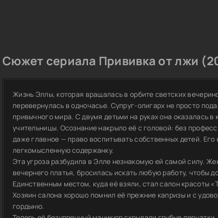
Сюжет сериала Прививка от лжи (2
Жизнь Эллы, которая вращалась в орбите светских вечерино
перевернулась в одночасье. Супруг-олигарх не просто пода
привычного мира. С двумя детьми на руках она оказалась в
учительницы. Осознание накрыло её с головой: без професс
даже главное — право воспитывать собственных детей. Его 
легкомысленную содержанку.
Эта угроза разбудила в Элле незнакомую ей самой силу. Же
вечернего платья, бросилась искать любую работу, чтобы д
Единственным местом, куда её взяли, стал салон красоты «
Хозяин салона хорошо помнил её прежние капризы и с удов
гордыню.
Теперь её безупречный маникюр скрывали грубые перчатки,