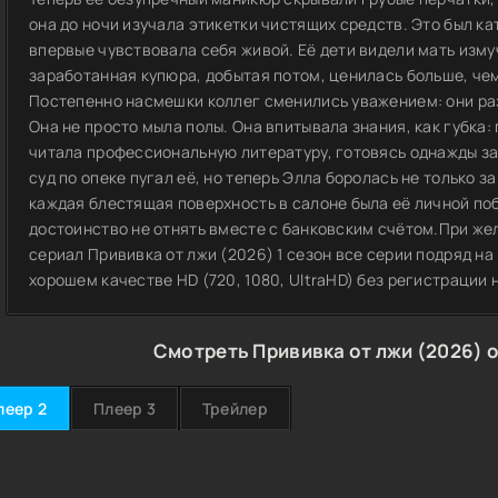
она до ночи изучала этикетки чистящих средств. Это был к
впервые чувствовала себя живой. Её дети видели мать изм
заработанная купюра, добытая потом, ценилась больше, че
Постепенно насмешки коллег сменились уважением: они ра
Она не просто мыла полы. Она впитывала знания, как губка
читала профессиональную литературу, готовясь однажды за
суд по опеке пугал её, но теперь Элла боролась не только з
каждая блестящая поверхность в салоне была её личной по
достоинство не отнять вместе с банковским счётом.При ж
сериал Прививка от лжи (2026) 1 сезон все серии подряд на
хорошем качестве HD (720, 1080, UltraHD) без регистрации 
Смотреть Прививка от лжи (2026) 
леер 2
Плеер 3
Трейлер