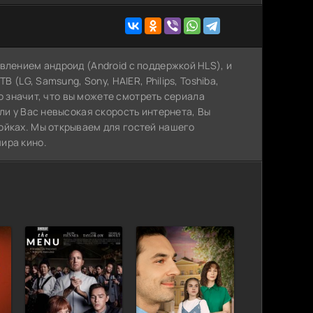
влением андроид (Android с поддержкой HLS), и
 (LG, Samsung, Sony, HAIER, Philips, Toshiba,
то значит, что вы можете cмотреть сериала
ли у Вас невысокая скорость интернета, Вы
ойках. Мы открываем для гостей нашего
ира кино.