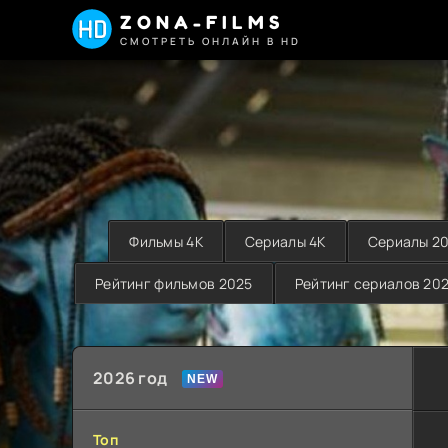
ZONA-FILMS
СМОТРЕТЬ ОНЛАЙН В HD
Фильмы 4K
Сериалы 4K
Сериалы 2
Рейтинг фильмов 2025
Рейтинг сериалов 20
2026 год
Топ