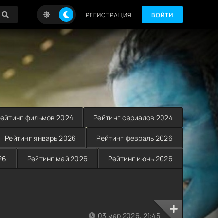
РЕГИСТРАЦИЯ
ВОЙТИ
Рейтинг фильмов 2024
Рейтинг сериалов 2024
Рейтинг январь 2026
Рейтинг февраль 2026
26
Рейтинг май 2026
Рейтинг июнь 2026
03 мар 2026, 21:45