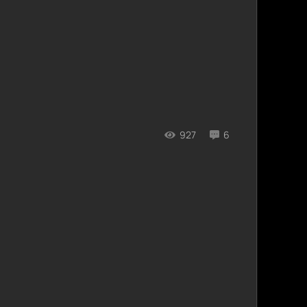
927
6