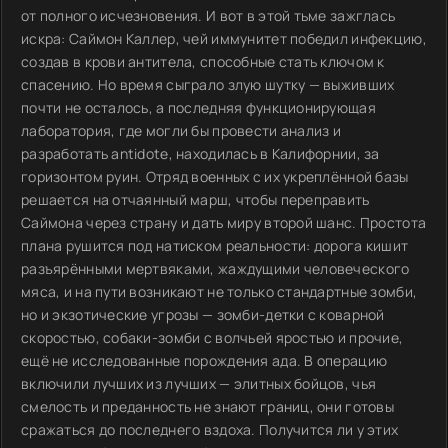
от полного исчезновения. И вот в этой тьме зажглась
искра: Саймон Каллер, чей иммунитет победил инфекцию,
создав в крови антитела, способные стать ключом к
спасению. Но время сыграло злую шутку — выживших
почти не осталось, а последняя функционирующая
лаборатория, где могли бы провести анализ и
разработать antidote, находилась в Калифорнии, за
горизонтом руин. Отряд военных с их укреплённой базы
решается на отчаянный марш, чтобы переправить
Саймона через страну и дать миру второй шанс. Простота
плана рушится под натиском реальности: дорога кишит
разъярёнными мертвяками, жаждущими человеческого
мяса, и на пути возникают не только стандартные зомби,
но и экзотические угрозы — зомби-детки с коварной
скоростью, собаки-зомби с волчьей яростью и прочие,
ещё не исследованные порождения ада. В операцию
включили лучших из лучших — элитных бойцов, чья
смелость и преданность не знают границ, они готовы
сражаться до последнего вздоха. Получится ли у этих