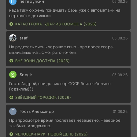
П
петя хуякин
05.08.26
нада такую хрень придумать бабы уже с автоматами на
верталёте детишьки
КАТАСТРОФА. УДАР ИЗ КОСМОСА (2026)
staf
05.08.26
На редкость очень хорошее кино - про профессора-
выживальщика... Смотрится очень
ВНЕ ЗОНЫ ДОСТУПА (2025)
S
Snegir
03.08.26
Гость Андрей, они до сих пор СССР боятся больше
Годзиллы)))
ЗВЁЗДНЫЙ ГОРОДОК (2026)
Г
Гость Александр
01.08.26
При просмотре время пролетает незаметно. Наверное
так было и задумано...
ЧЕЛОВЕК-ПАУК: НОВЫЙ ДЕНЬ (2026)