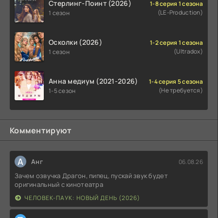
Стерлинг-Поинт (2026)
1-8 серия 1 сезона
(LE-Production)
1 сезон
Осколки (2026)
1-2 серия 1 сезона
(Ultradox)
1 сезон
Анна медиум (2021-2026)
1-4 серия 5 сезона
(Не требуется)
1-5 сезон
Комментируют
А
Анг
06.08.26
Зачем озвучка Драгон, пипец, пускай звук будет
оригинальный с кинотеатра
ЧЕЛОВЕК-ПАУК: НОВЫЙ ДЕНЬ (2026)