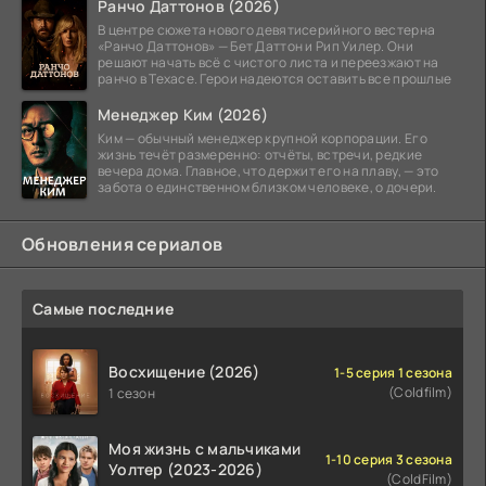
Ранчо Даттонов (2026)
В центре сюжета нового девятисерийного вестерна
«Ранчо Даттонов» — Бет Даттон и Рип Уилер. Они
решают начать всё с чистого листа и переезжают на
ранчо в Техасе. Герои надеются оставить все прошлые
Менеджер Ким (2026)
Ким — обычный менеджер крупной корпорации. Его
жизнь течёт размеренно: отчёты, встречи, редкие
вечера дома. Главное, что держит его на плаву, — это
забота о единственном близком человеке, о дочери.
Обновления сериалов
Самые последние
Восхищение (2026)
1-5 серия 1 сезона
(Coldfilm)
1 сезон
Моя жизнь с мальчиками
1-10 серия 3 сезона
Уолтер (2023-2026)
(ColdFilm)