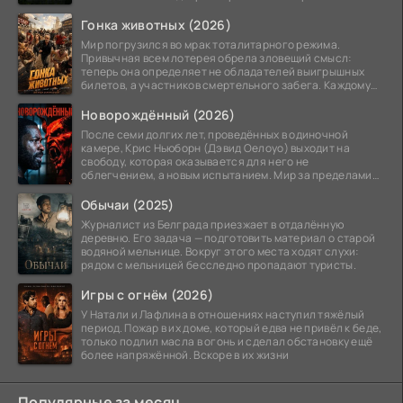
Гонка животных (2026)
Мир погрузился во мрак тоталитарного режима.
Привычная всем лотерея обрела зловещий смысл:
теперь она определяет не обладателей выигрышных
билетов, а участников смертельного забега. Каждому
номеру
Новорождённый (2026)
После семи долгих лет, проведённых в одиночной
камере, Крис Ньюборн (Дэвид Оелоуо) выходит на
свободу, которая оказывается для него не
облегчением, а новым испытанием. Мир за пределами
тюремных стен
Обычаи (2025)
Журналист из Белграда приезжает в отдалённую
деревню. Его задача — подготовить материал о старой
водяной мельнице. Вокруг этого места ходят слухи:
рядом с мельницей бесследно пропадают туристы.
Игры с огнём (2026)
У Натали и Лафлина в отношениях наступил тяжёлый
период. Пожар в их доме, который едва не привёл к беде,
только подлил масла в огонь и сделал обстановку ещё
более напряжённой. Вскоре в их жизни
Популярные за месяц