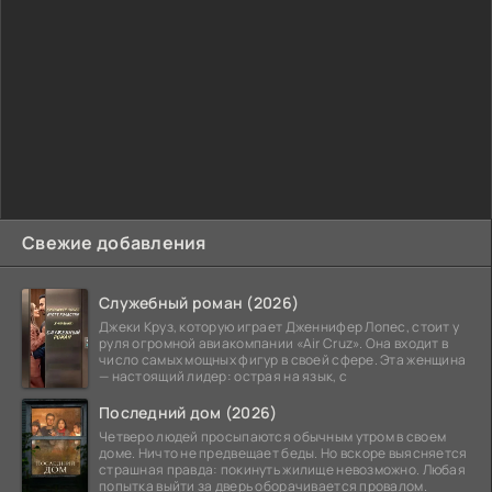
Свежие добавления
Служебный роман (2026)
Джеки Круз, которую играет Дженнифер Лопес, стоит у
руля огромной авиакомпании «Air Cruz». Она входит в
число самых мощных фигур в своей сфере. Эта женщина
— настоящий лидер: острая на язык, с
Последний дом (2026)
Четверо людей просыпаются обычным утром в своем
доме. Ничто не предвещает беды. Но вскоре выясняется
страшная правда: покинуть жилище невозможно. Любая
попытка выйти за дверь оборачивается провалом.