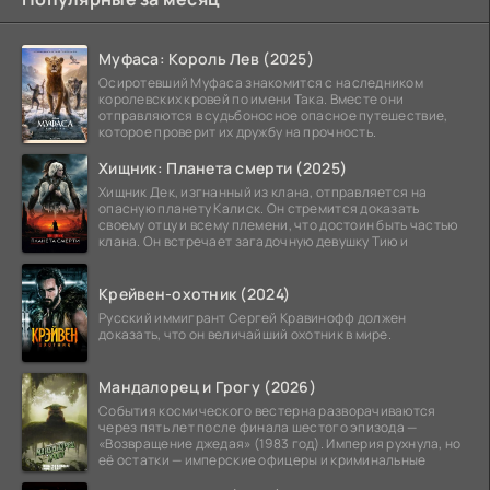
Муфаса: Король Лев (2025)
Осиротевший Муфаса знакомится с наследником
королевских кровей по имени Така. Вместе они
отправляются в судьбоносное опасное путешествие,
которое проверит их дружбу на прочность.
Хищник: Планета смерти (2025)
Хищник Дек, изгнанный из клана, отправляется на
опасную планету Калиск. Он стремится доказать
своему отцу и всему племени, что достоин быть частью
клана. Он встречает загадочную девушку Тию и
Крейвен-охотник (2024)
Русский иммигрант Сергей Кравинофф должен
доказать, что он величайший охотник в мире.
Мандалорец и Грогу (2026)
События космического вестерна разворачиваются
через пять лет после финала шестого эпизода —
«Возвращение джедая» (1983 год). Империя рухнула, но
её остатки — имперские офицеры и криминальные