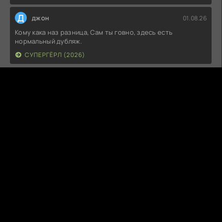
Д
джон
01.08.26
Кому кака наз разница, Сам ты говно, здесь есть
нормальный дубляж.
СУПЕРГЁРЛ (2026)