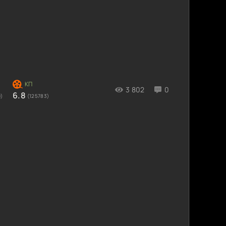
3 802
0
6.8
)
(125783)