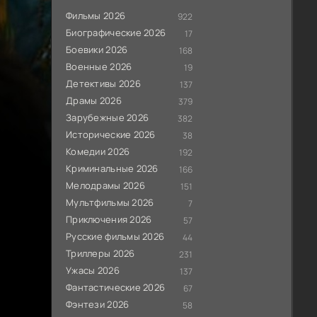
Фильмы 2026
922
Биографические 2026
17
Боевики 2026
168
Военные 2026
19
Детективы 2026
137
Драмы 2026
379
Зарубежные 2026
382
Исторические 2026
38
Комедии 2026
192
Криминальные 2026
166
Мелодрамы 2026
151
Мультфильмы 2026
7
Приключения 2026
57
Русские фильмы 2026
44
Триллеры 2026
231
Ужасы 2026
137
Фантастические 2026
67
Фэнтези 2026
58