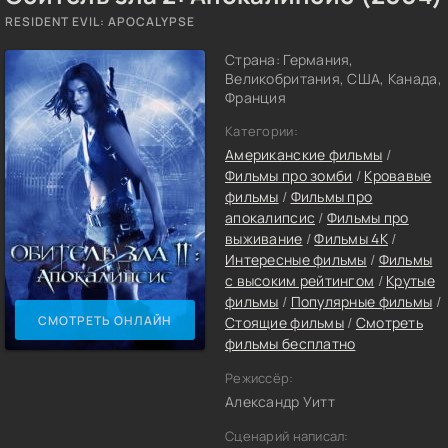
RESIDENT EVIL: APOCALYPSE
Страна: Германия,
Великобритания, США, Канада,
Франция
Категории:
Американские фильмы
/
Фильмы про зомби
/
Кровавые
фильмы
/
Фильмы про
апокалипсис
/
Фильмы про
выживание
/
Фильмы 4K
/
Интересные фильмы
/
Фильмы
с высоким рейтингом
/
Крутые
фильмы
/
Популярные фильмы
/
СМОТРЕТЬ ОНЛАЙН
Стоящие фильмы
/
Смотреть
фильмы бесплатно
Режиссёр:
Александр Уитт
Сценарий написал: