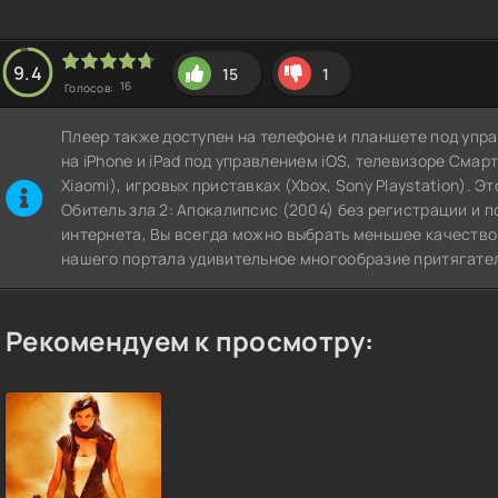
9.4
15
1
16
Голосов:
Плеер также доступен на телефоне и планшете под упра
на iPhone и iPad под управлением iOS, телевизоре СмартТВ
Xiaomi), игровых приставках (Xbox, Sony Playstation). 
Обитель зла 2: Апокалипсис (2004) без регистрации и п
интернета, Вы всегда можно выбрать меньшее качество
нашего портала удивительное многообразие притягател
Рекомендуем к просмотру: