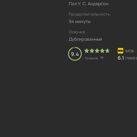
Пол У. С. Андерсон
Продолжительность:
94 минуты
Озвучка:
Дублированный
9.4
6.1
16
Голосов:
(198069