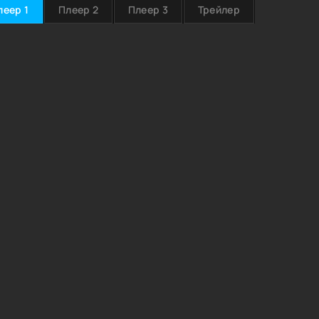
леер 1
Плеер 2
Плеер 3
Трейлер