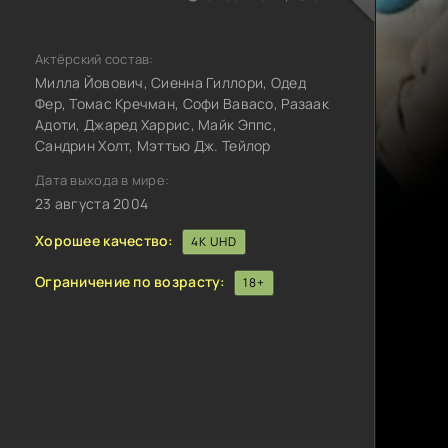
Актёрский состав:
Милла Йовович, Сиенна Гиллори, Одед
Фер, Томас Кречман, Софи Вавасо, Разаак
Адоти, Джаред Харрис, Майк Эппс,
Сандрин Холт, Мэттью Дж. Тейлор
Дата выхода в мире:
23 августа 2004
Хорошее качество:
4K UHD
Ограничение по возрасту:
18+