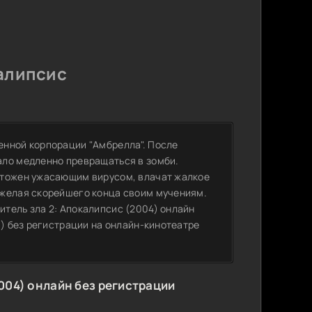
алипсис
енной корпорации "Амбрелла". После
ало медленно превращаться в зомби.
чтожен ужасающим вирусом, влачат жалкое
 желая скорейшего конца своим мучениям.
тель зла 2: Апокалипсис (2004) онлайн
0) без регистрации на онлайн-кинотеатре
004) онлайн без регистрации