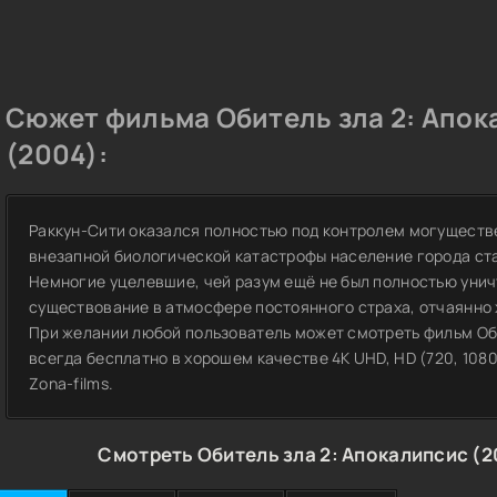
Сюжет фильма Обитель зла 2: Апок
(2004):
Раккун-Сити оказался полностью под контролем могуществ
внезапной биологической катастрофы население города ст
Немногие уцелевшие, чей разум ещё не был полностью уни
существование в атмосфере постоянного страха, отчаянно
При желании любой пользователь может смотреть фильм Оби
всегда бесплатно в хорошем качестве 4K UHD, HD (720, 108
Zona-films.
Смотреть Обитель зла 2: Апокалипсис (2