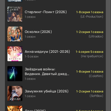
Стерлинг-Поинт (2026)
1-8 серия 1 сезона
(LE-Production)
1 сезон
Осколки (2026)
1-2 серия 1 сезона
(Ultradox)
1 сезон
Анна медиум (2021-2026)
1-4 серия 5 сезона
(Не требуется)
1-5 сезон
Звёздные войны:
1-8 серия 1 сезона
Видения. Девятый джедай
(Coldfilm)
(2026)
1 сезон
Замужняя убийца (2026)
1-2 серия 1 сезона
(SoftBox)
1 сезон
Лаки (2026)