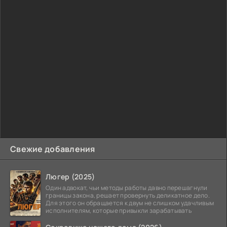
Свежие добавления
Люгер (2025)
Один адвокат, чьи методы работы давно перешагнули
границы закона, решает провернуть деликатное дело.
Для этого он обращается к двум не слишком удачливым
исполнителям, которые привыкли зарабатывать