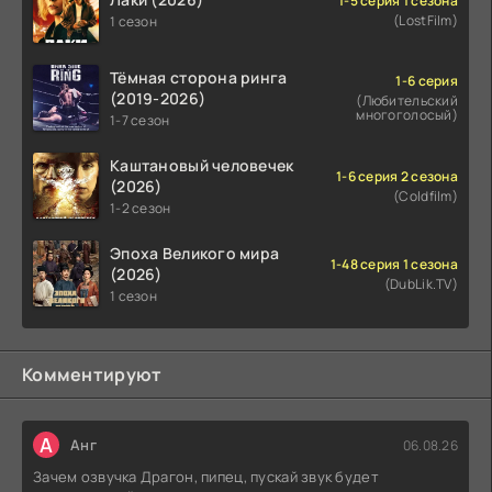
1-5 серия 1 сезона
(LostFilm)
1 сезон
Тёмная сторона ринга
1-6 серия
(2019-2026)
(Любительский
многоголосый)
1-7 сезон
Каштановый человечек
1-6 серия 2 сезона
(2026)
(Coldfilm)
1-2 сезон
Эпоха Великого мира
1-48 серия 1 сезона
(2026)
(DubLik.TV)
1 сезон
Комментируют
А
Анг
06.08.26
Зачем озвучка Драгон, пипец, пускай звук будет