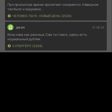
При просмотре время пролетает незаметно. Наверное
так было и задумано...
ЧЕЛОВЕК-ПАУК: НОВЫЙ ДЕНЬ (2026)
Д
джон
01.08.26
Кому кака наз разница, Сам ты говно, здесь есть
нормальный дубляж.
СУПЕРГЁРЛ (2026)