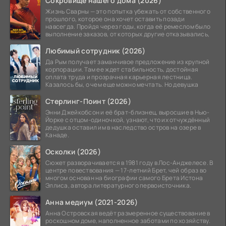
Сокровище нашего дома (2026)
Жизнь Сварны — это попытка убежать от собственного
прошлого, которое она хочет оставить позади
навсегда. Пройдя через годы, когда её ремеслом было
выполнение заказов, от которых другие отказывались,
Любимый сотрудник (2026)
Да Рым получает заманчивое предложение из крупной
корпорации. Там ее ждет стабильность, достойная
оплата труда и прозрачная карьерная лестница.
Казалось бы, о чем еще можно мечтать. Но девушка
Стерлинг-Поинт (2026)
Энни Джейкобсон и её брат-близнец, выросшие в Нью-
Йорке с отцом-одиночкой, узнают, что их отчуждённый
дедушка оставил им в наследство остров на озере в
Канаде.
Осколки (2026)
Сюжет разворачивается в 1981 году в Лос-Анджелесе. В
центре повествования — 17-летний Брет, чей образ во
многом основан на биографии самого Брета Истона
Эллиса, автора литературного первоисточника.
Анна медиум (2021-2026)
Анна Островская ведёт размеренное существование в
роскошном доме, наполненное заботами по хозяйству.