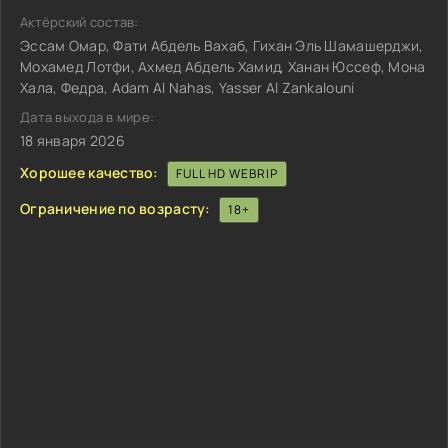
Актёрский состав:
Эссам Омар, Фати Абдель Вахаб, Гихан Эль Шамашерджи,
Мохамед Лотфи, Ахмед Абдель Хамид, Ханан Юссеф, Мона
Хала, Федра, Adam Al Nahas, Yasser Al Zankalouni
Дата выхода в мире:
18 января 2026
Хорошее качество:
FULL HD WEBRIP
Ограничение по возрасту:
18+