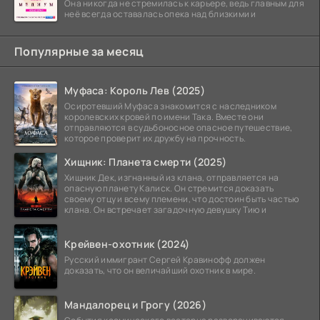
Она никогда не стремилась к карьере, ведь главным для
неё всегда оставалась опека над близкими и
Популярные за месяц
Муфаса: Король Лев (2025)
Осиротевший Муфаса знакомится с наследником
королевских кровей по имени Така. Вместе они
отправляются в судьбоносное опасное путешествие,
которое проверит их дружбу на прочность.
Хищник: Планета смерти (2025)
Хищник Дек, изгнанный из клана, отправляется на
опасную планету Калиск. Он стремится доказать
своему отцу и всему племени, что достоин быть частью
клана. Он встречает загадочную девушку Тию и
Крейвен-охотник (2024)
Русский иммигрант Сергей Кравинофф должен
доказать, что он величайший охотник в мире.
Мандалорец и Грогу (2026)