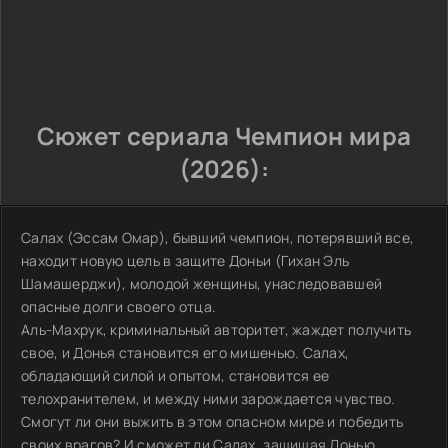
Сюжет сериала Чемпион мира
(2026):
Салах (Эссам Омар), бывший чемпион, потерявший все,
находит новую цель в защите Доньи (Гихан Эль
Шамашерджи), молодой женщины, унаследовавшей
опасные долги своего отца.
Аль-Махрук, криминальный авторитет, жаждет получить
свое, и Донья становится его мишенью. Салах,
обладающий силой и опытом, становится ее
телохранителем, и между ними зарождается чувство.
Смогут ли они выжить в этом опасном мире и победить
своих врагов? И сможет ли Салах, защищая Донью,