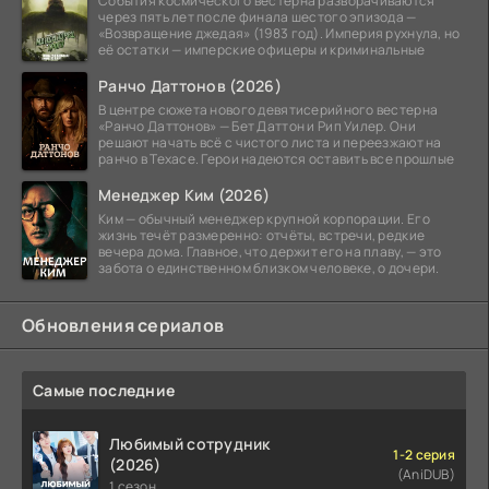
События космического вестерна разворачиваются
через пять лет после финала шестого эпизода —
«Возвращение джедая» (1983 год). Империя рухнула, но
её остатки — имперские офицеры и криминальные
Ранчо Даттонов (2026)
В центре сюжета нового девятисерийного вестерна
«Ранчо Даттонов» — Бет Даттон и Рип Уилер. Они
решают начать всё с чистого листа и переезжают на
ранчо в Техасе. Герои надеются оставить все прошлые
Менеджер Ким (2026)
Ким — обычный менеджер крупной корпорации. Его
жизнь течёт размеренно: отчёты, встречи, редкие
вечера дома. Главное, что держит его на плаву, — это
забота о единственном близком человеке, о дочери.
Обновления сериалов
Самые последние
Любимый сотрудник
1-2 серия
(2026)
(AniDUB)
1 сезон