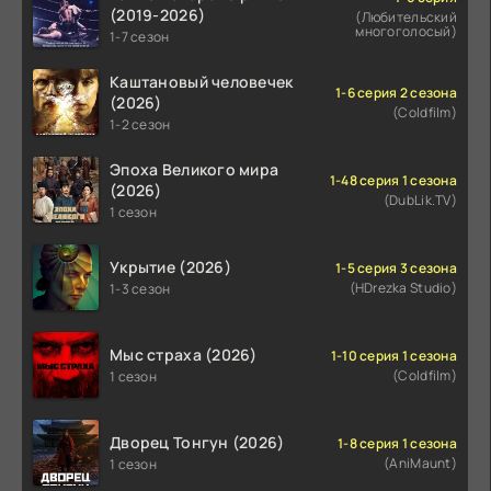
(2019-2026)
(Любительский
многоголосый)
1-7 сезон
Каштановый человечек
1-6 серия 2 сезона
(2026)
(Coldfilm)
1-2 сезон
Эпоха Великого мира
1-48 серия 1 сезона
(2026)
(DubLik.TV)
1 сезон
Укрытие (2026)
1-5 серия 3 сезона
(HDrezka Studio)
1-3 сезон
Мыс страха (2026)
1-10 серия 1 сезона
(Coldfilm)
1 сезон
Дворец Тонгун (2026)
1-8 серия 1 сезона
(AniMaunt)
1 сезон