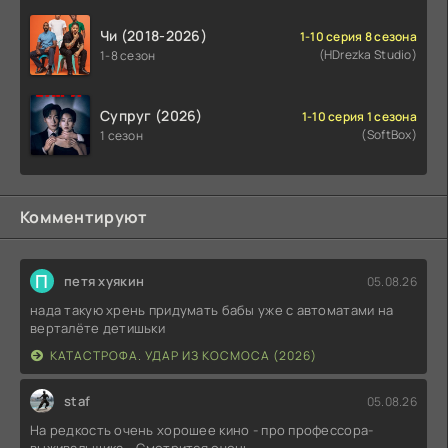
Чи (2018-2026)
1-10 серия 8 сезона
(HDrezka Studio)
1-8 сезон
Супруг (2026)
1-10 серия 1 сезона
(SoftBox)
1 сезон
Комментируют
П
петя хуякин
05.08.26
нада такую хрень придумать бабы уже с автоматами на
верталёте детишьки
КАТАСТРОФА. УДАР ИЗ КОСМОСА (2026)
staf
05.08.26
На редкость очень хорошее кино - про профессора-