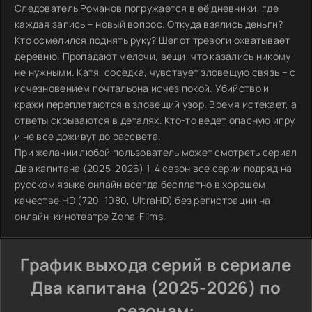
Следователь Романов погружается в её дневники, где
каждая запись – новый вопрос. Откуда взялись деньги?
Кто осмелился поднять руку? Шепот тревоги охватывает
деревню. Пропадают мелочи, вещи, что казались никому
не нужными. Катя, соседка, чувствует зловещую связь – с
исчезновением почтальона исчез покой. Убийство и
кражи переплетаются в зловещий узор. Время истекает, а
ответы скрываются в деталях. Кто-то ведет опасную игру,
и не все доживут до рассвета.
При желании любой пользователь может смотреть сериал
Два капитана (2025-2026) 1-4 сезон все серии подряд на
русском языке онлайн всегда бесплатно в хорошем
качестве HD (720, 1080, UltraHD) без регистрации на
онлайн-кинотеатре Zona-Films.
График выхода серий в сериале
Два капитана (2025-2026) по
сезонам: