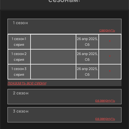
1 сезон
свернуть
1 сезон 1
26 апр 2025,
*
серия
Сб
1 сезон 2
26 апр 2025,
*
серия
Сб
1 сезон 3
26 апр 2025,
*
серия
Сб
показать все серии
2 сезон
развернуть
3 сезон
развернуть