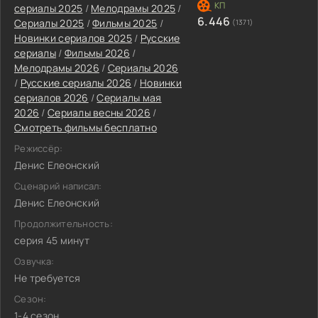
сериалы 2025
/
Мелодрамы 2025
/
6.446
Сериалы 2025
/
Фильмы 2025
/
(1371)
Новинки сериалов 2025
/
Русские
сериалы
/
Фильмы 2026
/
Мелодрамы 2026
/
Сериалы 2026
/
Русские сериалы 2026
/
Новинки
сериалов 2026
/
Сериалы мая
2026
/
Сериалы весны 2026
/
Смотреть фильмы бесплатно
Режиссёр:
Денис Елеонский
Сценарий написал:
Денис Елеонский
Продолжительность:
серия 45 минут
Озвучка:
Не требуется
Сезон:
1-4 сезон