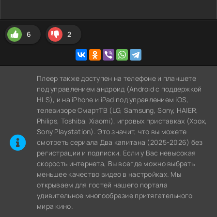
6
2
Плеер также доступен на телефоне и планшете
под управлением андроид (Android с поддержкой
HLS), и на iPhone и iPad под управлением iOS,
телевизоре СмартТВ (LG, Samsung, Sony, HAIER,
Philips, Toshiba, Xiaomi), игровых приставках (Xbox,
Sony Playstation). Это значит, что вы можете
cмотреть сериала Два капитана (2025-2026) без
регистрации и подписки. Если у Вас невысокая
скорость интернета, Вы всегда можно выбрать
меньшее качество видео в настройках. Мы
открываем для гостей нашего портала
удивительное многообразие притягательного
мира кино.