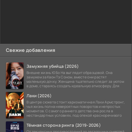
Свежие добавления
Замужняя убийца (2026)
Внешне жизнь Ю Бо На выглядит образцовой. Она
замужем за Квон Тэ Соном, вместе они растят
маленькую дочку. Женщина тщательно следит за уютом
в доме, стараясь создать идеальную атмосферу. Для
Лаки (2026)
В центре сюжета стоит харизматичная Лаки Армстронг,
чья жизнь полна невероятных поворотов и непростых
моментов. С самого раннего детства она росла в
нестандартных условиях, под опекой красноречивого
Тёмная сторона ринга (2019-2026)
От закулисных противостояний до загадочных смертей