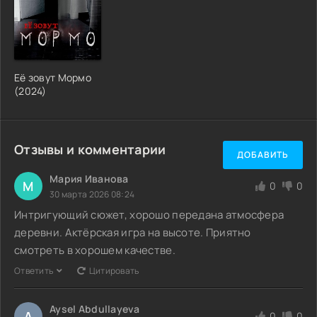
Её зовут Мормо
(2024)
Отзывы и комментарии
ДОБАВИТЬ
Мария Иванова
М
0
0
30 марта 2026 08:24
Интригующий сюжет, хорошо передана атмосфера
деревни. Актёрская игра на высоте. Приятно
смотреть в хорошем качестве.
Ответить
Цитировать
Aysel Abdullayeva
A
0
0