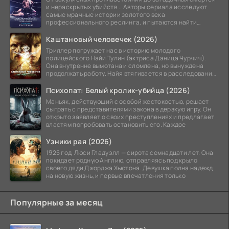
и нераскрытых убийств... Авторы сериала исследуют
самые мрачные истории золотого века
профессионального реслинга, и пытаются найти
правду на стыке
Каштановый человечек (2026)
Триллер погружает нас в историю молодого
полицейского Найи Тулин (актриса Даница Чурчич).
Она внутренне вымотана и сломлена, но вынуждена
продолжать работу. Найя втягивается в расследование
жуткого
Психопат: Белый кролик-убийца (2026)
Маньяк, действующий с особой жестокостью, решает
сыграть с представителями закона в дерзкую игру. Он
открыто заявляет о своих преступлениях и предлагает
властям попробовать остановить его. Каждое
Узники рая (2026)
1925 год. Люси Гладуэлл — сирота семнадцати лет. Она
покидает родную Англию, отправляясь под крыло
своего дяди Джорджа Хьютона. Девушка полна надежд
на новую жизнь, и первые впечатления только
Популярные за месяц