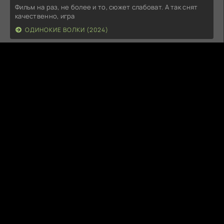
Фильм на раз, не более и то, сюжет слабоват. А так снят
качественно, игра
ОДИНОКИЕ ВОЛКИ (2024)