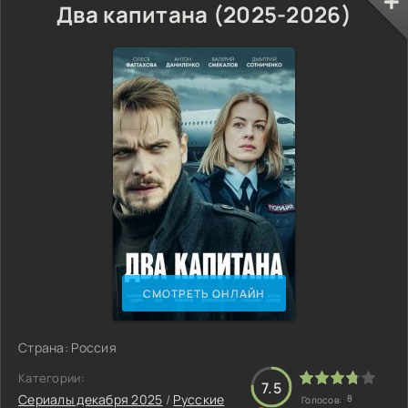
Два капитана (2025-2026)
СМОТРЕТЬ ОНЛАЙН
Страна: Россия
Категории:
7.5
Сериалы декабря 2025
/
Русские
8
Голосов: