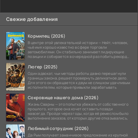
Свежие добавления
Кормилец (2026)
В центре этой увлекательной истории — Нейт, человек,
чьё имя хорошо известно в сфере торговли
автомобилями. Он стабильно занимает лидирующие
позиции и собирается в очередной раз побить рекорд
продаж,
Люгер (2025)
Один адвокат, чьи методы работы давно перешагнули
границы закона, решает провернуть деликатное дело.
Для этого он обращается к двум не слишком удачливым
исполнителям, которые привыкли зарабатывать
Сокровище нашего дома (2026)
Жизнь Сварны — это попытка убежать от собственного
прошлого, которое она хочет оставить позади
навсегда. Пройдя через годы, когда её ремеслом было
выполнение заказов, от которых другие отказывались,
Любимый сотрудник (2026)
Да Рым получает заманчивое предложение из крупной