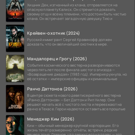
Хищник Дек, изгнанный из клана, отправляется на
опасную планету Калиск. Он стремится доказать
своему отцу и всему племени, что достоин быть частью
клана. Он встречает загадочную девушку Тию и
Крейвен-охотник (2024)
Русский иммигрант Сергей Кравинофф должен
доказать, что он величайший охотник в мире.
Мандалорец и Грогу (2026)
События космического вестерна разворачиваются
через пять лет после финала шестого эпизода —
«Возвращение джедая» (1983 год). Империя рухнула, но
её остатки — имперские офицеры и криминальные
Ранчо Даттонов (2026)
В центре сюжета нового девятисерийного вестерна
«Ранчо Даттонов» — Бет Даттон и Рип Уилер. Они
решают начать всё с чистого листа и переезжают на
ранчо в Техасе. Герои надеются оставить все прошлые
Менеджер Ким (2026)
Ким — обычный менеджер крупной корпорации. Его
жизнь течёт размеренно: отчёты, встречи, редкие
вечера дома. Главное, что держит его на плаву, — это