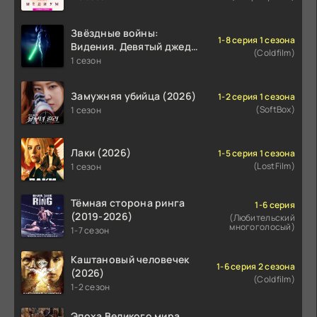
Звёздные войны:
1-8 серия 1 сезона
Видения. Девятый джедай
(Coldfilm)
(2026)
1 сезон
Замужняя убийца (2026)
1-2 серия 1 сезона
(SoftBox)
1 сезон
Лаки (2026)
1-5 серия 1 сезона
(LostFilm)
1 сезон
Тёмная сторона ринга
1-6 серия
(2019-2026)
(Любительский
многоголосый)
1-7 сезон
Каштановый человечек
1-6 серия 2 сезона
(2026)
(Coldfilm)
1-2 сезон
Эпоха Великого мира