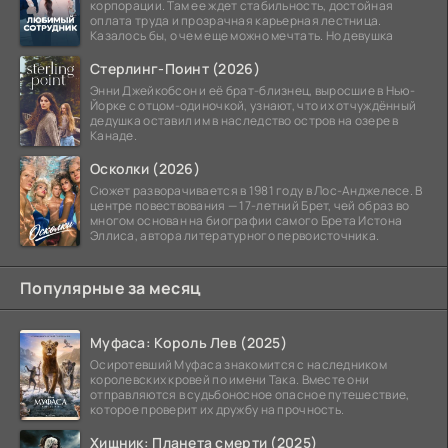
корпорации. Там ее ждет стабильность, достойная
оплата труда и прозрачная карьерная лестница.
Казалось бы, о чем еще можно мечтать. Но девушка
Стерлинг-Поинт (2026)
Энни Джейкобсон и её брат-близнец, выросшие в Нью-
Йорке с отцом-одиночкой, узнают, что их отчуждённый
дедушка оставил им в наследство остров на озере в
Канаде.
Осколки (2026)
Сюжет разворачивается в 1981 году в Лос-Анджелесе. В
центре повествования — 17-летний Брет, чей образ во
многом основан на биографии самого Брета Истона
Эллиса, автора литературного первоисточника.
Популярные за месяц
Муфаса: Король Лев (2025)
Осиротевший Муфаса знакомится с наследником
королевских кровей по имени Така. Вместе они
отправляются в судьбоносное опасное путешествие,
которое проверит их дружбу на прочность.
Хищник: Планета смерти (2025)