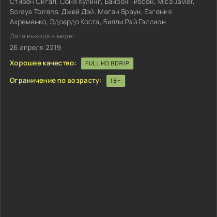
Стивен Сигал, Соня Кулинг, Байрон Гибсон, Mica Javier,
Soraya Torrens, Джей Дэй, Меган Браун, Евгения
Ахременко, Эдоардо Коста, Билли Рэй Гэллион
Дата выхода в мире:
26 апреля 2019
Хорошее качество:
FULL HD BDRIP
Ограничение по возрасту:
18+