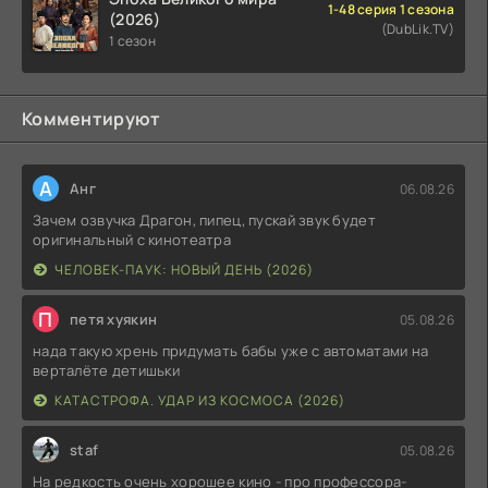
1-48 серия 1 сезона
(2026)
(DubLik.TV)
1 сезон
Комментируют
А
Анг
06.08.26
Зачем озвучка Драгон, пипец, пускай звук будет
оригинальный с кинотеатра
ЧЕЛОВЕК-ПАУК: НОВЫЙ ДЕНЬ (2026)
П
петя хуякин
05.08.26
нада такую хрень придумать бабы уже с автоматами на
верталёте детишьки
КАТАСТРОФА. УДАР ИЗ КОСМОСА (2026)
staf
05.08.26
На редкость очень хорошее кино - про профессора-