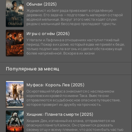
Обычаи (2025)
Журналист из Белграда приезжает в отдалённую
деревню. Его задача — подготовить материал о старой
водяной мельнице. Вокруг этого места ходят слухи:
рядом с мельницей бесследно пропадают туристы.
Игры с огнём (2026)
У Натали и Лафлина в отношениях наступил тяжёлый
период. Пожар в их доме, который едва не привёл к беде,
только подлил масла в огонь и сделал обстановку ещё
более напряжённой. Вскоре в их жизни
Популярные за месяц
Муфаса: Король Лев (2025)
Осиротевший Муфаса знакомится с наследником
королевских кровей по имени Така. Вместе они
отправляются в судьбоносное опасное путешествие,
которое проверит их дружбу на прочность.
Хищник: Планета смерти (2025)
Хищник Дек, изгнанный из клана, отправляется на
опасную планету Калиск. Он стремится доказать
своему отцу и всему племени, что достоин быть частью