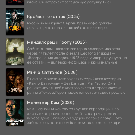
клана. Он встречает загадочную девушку Тию и
Крейвен-охотник (2024)
Русский иммигрант Сергей Кравинофф должен
доказать, что он величайший охотник в мире.
Мандалорец и Грогу (2026)
События космического вестерна разворачиваются
через пять лет после финала шестого эпизода —
«Возвращение джедая» (1983 год). Империя рухнула, но
её остатки — имперские офицеры и криминальные
Ранчо Даттонов (2026)
В центре сюжета нового девятисерийного вестерна
«Ранчо Даттонов» — Бет Даттон и Рип Уилер. Они
решают начать всё с чистого листа и переезжают на
ранчо в Техасе. Герои надеются оставить все прошлые
Менеджер Ким (2026)
Ким — обычный менеджер крупной корпорации. Его
жизнь течёт размеренно: отчёты, встречи, редкие
вечера дома. Главное, что держит его на плаву, — это
забота о единственном близком человеке, о дочери.