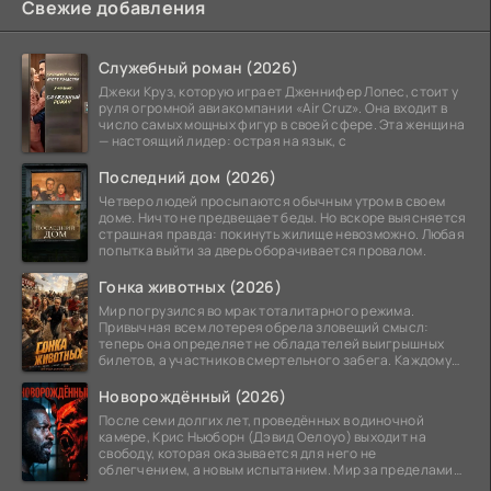
Свежие добавления
Служебный роман (2026)
Джеки Круз, которую играет Дженнифер Лопес, стоит у
руля огромной авиакомпании «Air Cruz». Она входит в
число самых мощных фигур в своей сфере. Эта женщина
— настоящий лидер: острая на язык, с
Последний дом (2026)
Четверо людей просыпаются обычным утром в своем
доме. Ничто не предвещает беды. Но вскоре выясняется
страшная правда: покинуть жилище невозможно. Любая
попытка выйти за дверь оборачивается провалом.
Гонка животных (2026)
Мир погрузился во мрак тоталитарного режима.
Привычная всем лотерея обрела зловещий смысл:
теперь она определяет не обладателей выигрышных
билетов, а участников смертельного забега. Каждому
номеру
Новорождённый (2026)
После семи долгих лет, проведённых в одиночной
камере, Крис Ньюборн (Дэвид Оелоуо) выходит на
свободу, которая оказывается для него не
облегчением, а новым испытанием. Мир за пределами
тюремных стен