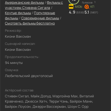
Американские фильмы
/
Фильмы c
1
Голосов:
участием Стивена Сигала
/
4.9
5.1
Крутые фильмы
/
Популярные
(5300)
(5837)
фильмы
/
Современные фильмы
/
Смотреть фильмы бесплатно
Режиссёр:
Киони Ваксман
Сценарий написал:
Киони Ваксман
Продолжительность:
94 минуты
Озвучка:
Любительский двухголосый
Актёрский состав:
Стивен Сигал, Майк Допуд, Марлэйна Мах, Виталий
Кравченко, Джесси Хатч, Терри Чэнь, Байрон Манн,
Байрон Лоусон, Джерри Вассерман, Шоун С. Орр