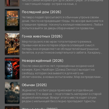
число самых мощных фигур в своей сфере. Эта женщина
— настоящий лидер: острая на язык, с
Последний дом (2026)
Четверо людей просыпаются обычным утром в своем
доме. Ничто не предвещает беды. Но вскоре выясняется
страшная правда: покинуть жилище невозможно. Любая
попытка выйти за дверь оборачивается провалом.
Гонка животных (2026)
Мир погрузился во мрак тоталитарного режима.
Привычная всем лотерея обрела зловещий смысл:
теперь она определяет не обладателей выигрышных
билетов, а участников смертельного забега. Каждому
номеру
Новорождённый (2026)
После семи долгих лет, проведённых в одиночной
камере, Крис Ньюборн (Дэвид Оелоуо) выходит на
свободу, которая оказывается для него не
облегчением, а новым испытанием. Мир за пределами
тюремных стен
Обычаи (2025)
Журналист из Белграда приезжает в отдалённую
деревню. Его задача — подготовить материал о старой
водяной мельнице. Вокруг этого места ходят слухи:
рядом с мельницей бесследно пропадают туристы.