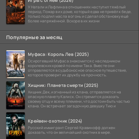
Игры с огнём (2026)
У Натали и Лафлина в отношениях наступил тяжёлый
период. Пожар в их доме, который едва не привёл к беде,
только подлил масла в огонь и сделал обстановку ещё
более напряжённой. Вскоре в их жизни
Популярные за месяц
Муфаса: Король Лев (2025)
Осиротевший Муфаса знакомится с наследником
королевских кровей по имени Така. Вместе они
отправляются в судьбоносное опасное путешествие,
которое проверит их дружбу на прочность.
Хищник: Планета смерти (2025)
Хищник Дек, изгнанный из клана, отправляется на
опасную планету Калиск. Он стремится доказать
своему отцу и всему племени, что достоин быть частью
клана. Он встречает загадочную девушку Тию и
Крейвен-охотник (2024)
Русский иммигрант Сергей Кравинофф должен
доказать, что он величайший охотник в мире.