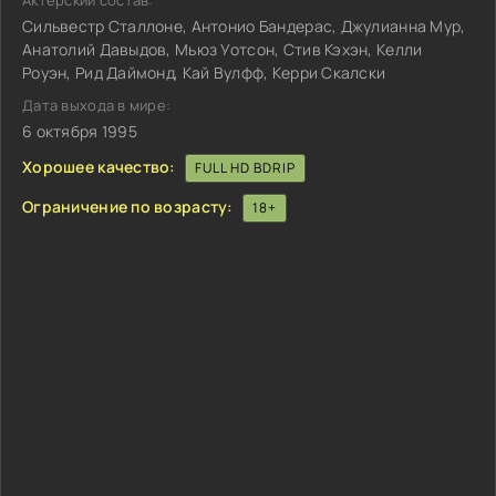
Актёрский состав:
Сильвестр Сталлоне, Антонио Бандерас, Джулианна Мур,
Анатолий Давыдов, Мьюз Уотсон, Стив Кэхэн, Келли
Роуэн, Рид Даймонд, Кай Вулфф, Керри Скалски
Дата выхода в мире:
6 октября 1995
Хорошее качество:
FULL HD BDRIP
Ограничение по возрасту:
18+