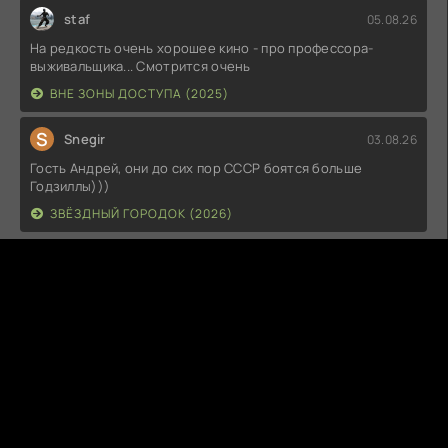
staf
05.08.26
На редкость очень хорошее кино - про профессора-
выживальщика... Смотрится очень
ВНЕ ЗОНЫ ДОСТУПА (2025)
S
Snegir
03.08.26
Гость Андрей, они до сих пор СССР боятся больше
Годзиллы)))
ЗВЁЗДНЫЙ ГОРОДОК (2026)