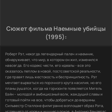
Сюжет фильма Наемные убийцы
(1995):
Роберт Рэт, некогда легендарный палач и наемник,
обнаруживает, что мир, в котором он жил, изменился
навсегда. Его кодекс чести, его идеалы - все это
оказалось пеплом в новой, постсоветской реальности,
где правят лишь жестокость и беспринципность. Рэт
мечтает вырваться из порочного круга насилия, но его
планы рушатся, когда на горизонте появляется Мигель
Бэйн – молодой и амбициозный волк, жаждущий славы и
готовый пойти на все, чтобы добраться до вершины.
Сильвестр Сталлоне филигранно воплощает образ Рэта,
уставшего от крови и ищущего покоя, а Антонио Бандерас