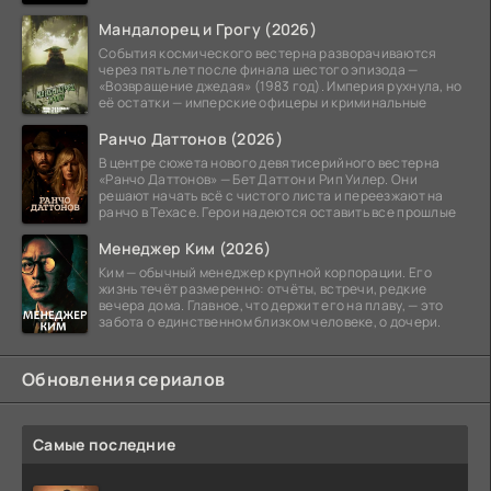
Мандалорец и Грогу (2026)
События космического вестерна разворачиваются
через пять лет после финала шестого эпизода —
«Возвращение джедая» (1983 год). Империя рухнула, но
её остатки — имперские офицеры и криминальные
Ранчо Даттонов (2026)
В центре сюжета нового девятисерийного вестерна
«Ранчо Даттонов» — Бет Даттон и Рип Уилер. Они
решают начать всё с чистого листа и переезжают на
ранчо в Техасе. Герои надеются оставить все прошлые
Менеджер Ким (2026)
Ким — обычный менеджер крупной корпорации. Его
жизнь течёт размеренно: отчёты, встречи, редкие
вечера дома. Главное, что держит его на плаву, — это
забота о единственном близком человеке, о дочери.
Обновления сериалов
Самые последние