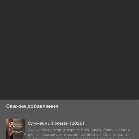
Свежие добавления
Служебный роман (2026)
Джеки Круз, которую играет Дженнифер Лопес, стоит у
руля огромной авиакомпании «Air Cruz». Она входит в