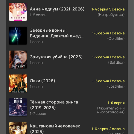
Анна медиум (2021-2026)
1-4 серия 5 сезона
(Не требуется)
1-5 сезон
Звёздные войны:
1-8 серия 1 сезона
Видения. Девятый джедай
(Coldfilm)
(2026)
1 сезон
Замужняя убийца (2026)
1-2 серия 1 сезона
(SoftBox)
1 сезон
Лаки (2026)
1-5 серия 1 сезона
(LostFilm)
1 сезон
Тёмная сторона ринга
1-6 серия
(2019-2026)
(Любительский
многоголосый)
1-7 сезон
Каштановый человечек
1-6 серия 2 сезона
(2026)