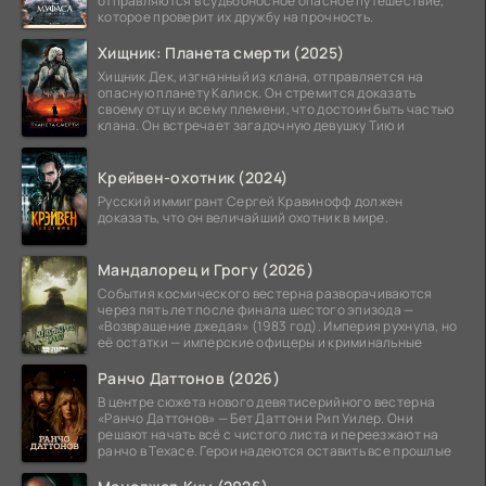
отправляются в судьбоносное опасное путешествие,
которое проверит их дружбу на прочность.
Хищник: Планета смерти (2025)
Хищник Дек, изгнанный из клана, отправляется на
опасную планету Калиск. Он стремится доказать
своему отцу и всему племени, что достоин быть частью
клана. Он встречает загадочную девушку Тию и
Крейвен-охотник (2024)
Русский иммигрант Сергей Кравинофф должен
доказать, что он величайший охотник в мире.
Мандалорец и Грогу (2026)
События космического вестерна разворачиваются
через пять лет после финала шестого эпизода —
«Возвращение джедая» (1983 год). Империя рухнула, но
её остатки — имперские офицеры и криминальные
Ранчо Даттонов (2026)
В центре сюжета нового девятисерийного вестерна
«Ранчо Даттонов» — Бет Даттон и Рип Уилер. Они
решают начать всё с чистого листа и переезжают на
ранчо в Техасе. Герои надеются оставить все прошлые