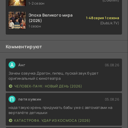
(Coldfilm)
1-2 сезон
Эпоха Великого мира
1-48 серия 1 сезона
(2026)
(DubLik.TV)
1 сезон
Комментируют
А
Анг
06.08.26
Зачем озвучка Драгон, пипец, пускай звук будет
оригинальный с кинотеатра
ЧЕЛОВЕК-ПАУК: НОВЫЙ ДЕНЬ (2026)
П
петя хуякин
05.08.26
нада такую хрень придумать бабы уже с автоматами на
верталёте детишьки
КАТАСТРОФА. УДАР ИЗ КОСМОСА (2026)