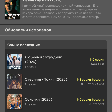
Менеджер Ким (2026)
Ким — обычный менеджер крупной корпорации. Его
жизнь течёт размеренно: отчёты, встречи, редкие
вечера дома. Главное, что держит его на плаву, — это
забота о единственном близком человеке, о дочери.
Обновления сериалов
Самые последние
Любимый сотрудник
1-2 серия
(2026)
(AniDUB)
1 сезон
Стерлинг-Поинт (2026)
1-8 серия 1 сезона
(LE-Production)
1 сезон
Осколки (2026)
1-2 серия 1 сезона
(Ultradox)
1 сезон