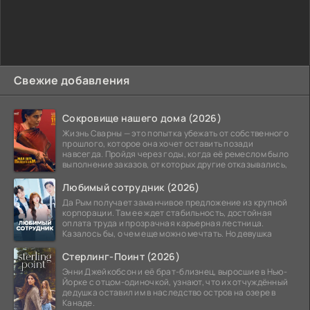
Свежие добавления
Сокровище нашего дома (2026)
Жизнь Сварны — это попытка убежать от собственного
прошлого, которое она хочет оставить позади
навсегда. Пройдя через годы, когда её ремеслом было
выполнение заказов, от которых другие отказывались,
Любимый сотрудник (2026)
Да Рым получает заманчивое предложение из крупной
корпорации. Там ее ждет стабильность, достойная
оплата труда и прозрачная карьерная лестница.
Казалось бы, о чем еще можно мечтать. Но девушка
Стерлинг-Поинт (2026)
Энни Джейкобсон и её брат-близнец, выросшие в Нью-
Йорке с отцом-одиночкой, узнают, что их отчуждённый
дедушка оставил им в наследство остров на озере в
Канаде.