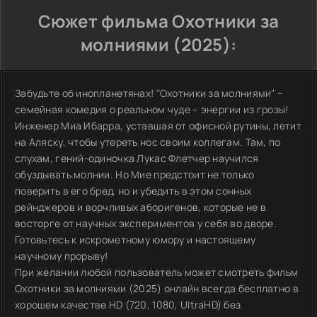
Сюжет фильма Охотники за
молниями (2025):
Забудьте об инопланетянах! "Охотники за молниями" –
семейная комедия о реальном чуде – энергии из грозы!
Инженер Миа Ибарра, уставшая от офисной рутины, летит
на Аляску, чтобы утереть нос своим коллегам. Там, по
слухам, гений-одиночка Лукас Флетчер научился
обуздывать молнии. Но Мие предстоит не только
поверить в его бред, но и убедить в этом сонных
рейнджеров и ворчливых аборигенов, которые не в
восторге от научных экспериментов у себя во дворе.
Готовьтесь к искрометному юмору и настоящему
научному прорыву!
При желании любой пользователь может смотреть фильм
Охотники за молниями (2025) онлайн всегда бесплатно в
хорошем качестве HD (720, 1080, UltraHD) без