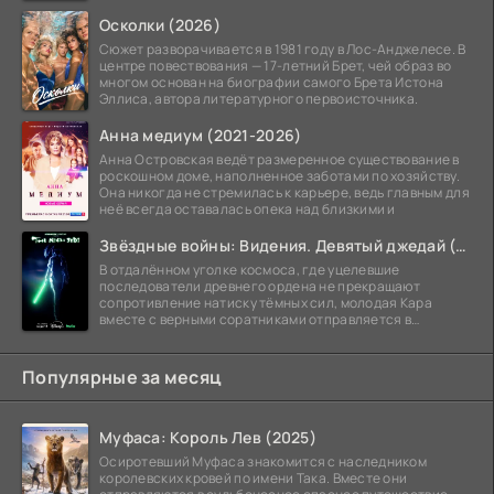
Осколки (2026)
Сюжет разворачивается в 1981 году в Лос-Анджелесе. В
центре повествования — 17-летний Брет, чей образ во
многом основан на биографии самого Брета Истона
Эллиса, автора литературного первоисточника.
Анна медиум (2021-2026)
Анна Островская ведёт размеренное существование в
роскошном доме, наполненное заботами по хозяйству.
Она никогда не стремилась к карьере, ведь главным для
неё всегда оставалась опека над близкими и
Звёздные войны: Видения. Девятый джедай (2026)
В отдалённом уголке космоса, где уцелевшие
последователи древнего ордена не прекращают
сопротивление натиску тёмных сил, молодая Кара
вместе с верными соратниками отправляется в
рискованный рейд.
Популярные за месяц
Муфаса: Король Лев (2025)
Осиротевший Муфаса знакомится с наследником
королевских кровей по имени Така. Вместе они