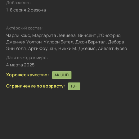
Добавлены:
1-8 серия 2 сезона
Актёрский состав:
Чарли Кокс, Маргарита Левиева, Винсент Д'Онофрио,
Дженнея Уолтон, Уилсон Бетел, Джон Бернтал, Дебора
Энн Уолл, Арти Фрушан, Никки М. Джеймс, Айелет Зурер
Дата выхода в мире:
4 марта 2025
Хорошее качество:
4K UHD
Ограничение по возрасту:
18+