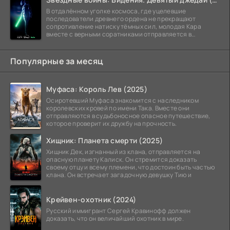
В отдалённом уголке космоса, где уцелевшие
последователи древнего ордена не прекращают
сопротивление натиску тёмных сил, молодая Кара
вместе с верными соратниками отправляется в
рискованный рейд.
Популярные за месяц
Муфаса: Король Лев (2025)
Осиротевший Муфаса знакомится с наследником
королевских кровей по имени Така. Вместе они
отправляются в судьбоносное опасное путешествие,
которое проверит их дружбу на прочность.
Хищник: Планета смерти (2025)
Хищник Дек, изгнанный из клана, отправляется на
опасную планету Калиск. Он стремится доказать
своему отцу и всему племени, что достоин быть частью
клана. Он встречает загадочную девушку Тию и
Крейвен-охотник (2024)
Русский иммигрант Сергей Кравинофф должен
доказать, что он величайший охотник в мире.