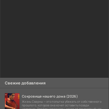
Свежие добавления
Сокровище нашего дома (2026)
Жизнь Сварны — это попытка убежать от собственного
прошлого, которое она хочет оставить позади
навсегда. Пройдя через годы, когда её ремеслом было