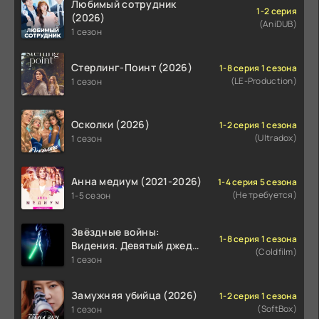
Любимый сотрудник
1-2 серия
(2026)
(AniDUB)
1 сезон
Стерлинг-Поинт (2026)
1-8 серия 1 сезона
(LE-Production)
1 сезон
Осколки (2026)
1-2 серия 1 сезона
(Ultradox)
1 сезон
Анна медиум (2021-2026)
1-4 серия 5 сезона
(Не требуется)
1-5 сезон
Звёздные войны:
1-8 серия 1 сезона
Видения. Девятый джедай
(Coldfilm)
(2026)
1 сезон
Замужняя убийца (2026)
1-2 серия 1 сезона
(SoftBox)
1 сезон