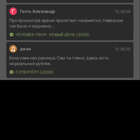
Г
Гость Александр
01.08.26
При просмотре время пролетает незаметно. Наверное
так было и задумано...
ЧЕЛОВЕК-ПАУК: НОВЫЙ ДЕНЬ (2026)
Д
джон
01.08.26
Кому кака наз разница, Сам ты говно, здесь есть
нормальный дубляж.
СУПЕРГЁРЛ (2026)