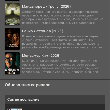
Мандалорец и Грогу (2026)
События космического вестерна разворачиваются
через пять лет после финала шестого эпизода —
«Возвращение джедая» (1983 год). Империя рухнула, но
её остатки — имперские офицеры и криминальные
Ранчо Даттонов (2026)
В центре сюжета нового девятисерийного вестерна
«Ранчо Даттонов» — Бет Даттон и Рип Уилер. Они
решают начать всё с чистого листа и переезжают на
ранчо в Техасе. Герои надеются оставить все прошлые
Менеджер Ким (2026)
Ким — обычный менеджер крупной корпорации. Его
жизнь течёт размеренно: отчёты, встречи, редкие
вечера дома. Главное, что держит его на плаву, — это
забота о единственном близком человеке, о дочери.
Обновления сериалов
Самые последние