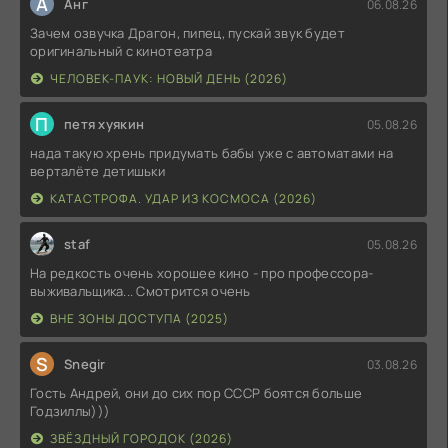
А
Анг
06.08.26
Зачем озвучка Драгон, пипец, пускай звук будет
оригинальный с кинотеатра
ЧЕЛОВЕК-ПАУК: НОВЫЙ ДЕНЬ (2026)
П
петя хуякин
05.08.26
нада такую хрень придумать бабы уже с автоматами на
верталёте детишьки
КАТАСТРОФА. УДАР ИЗ КОСМОСА (2026)
staf
05.08.26
На редкость очень хорошее кино - про профессора-
выживальщика... Смотрится очень
ВНЕ ЗОНЫ ДОСТУПА (2025)
S
Snegir
03.08.26
Гость Андрей, они до сих пор СССР боятся больше
Годзиллы)))
ЗВЁЗДНЫЙ ГОРОДОК (2026)