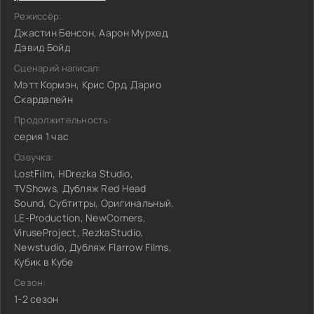
Режиссёр:
Джастин Бенсон, Аарон Мурхед,
Дэвид Бойд
Сценарий написал:
Мэтт Кормэн, Крис Орд, Дарио
Скардапейн
Продолжительность:
серия 1 час
Озвучка:
LostFilm, HDrezka Studio,
TVShows, Дубляж Red Head
Sound, Субтитры, Оригинальный,
LE-Production, NewComers,
ViruseProject, RezkaStudio,
Newstudio, Дубляж Flarrow Films,
Кубик в Кубе
Сезон:
1-2 сезон