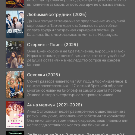
выполнение заказов, от которых другие отказывались,
Любимый сотрудник (2026)
Да Рым получает заманчивое предложение из крупной
корпорации. Там ее ждет стабильность, достойная
оплата труда и прозрачная карьерная лестница.
Казалось бы, о чем еще можно мечтать. Но девушка
Стерлинг-Поинт (2026)
Энни Джейкобсон и её брат-близнец, выросшие в Нью-
Йорке с отцом-одиночкой, узнают, что их отчуждённый
дедушка оставил им в наследство остров на озере в
Канаде.
Осколки (2026)
Сюжет разворачивается в 1981 году в Лос-Анджелесе. В
центре повествования — 17-летний Брет, чей образ во
многом основан на биографии самого Брета Истона
Эллиса, автора литературного первоисточника.
Анна медиум (2021-2026)
Анна Островская ведёт размеренное существование в
роскошном доме, наполненное заботами по хозяйству.
Она никогда не стремилась к карьере, ведь главным для
неё всегда оставалась опека над близкими и
Звёздные войны: Видения. Девятый джедай (2026)