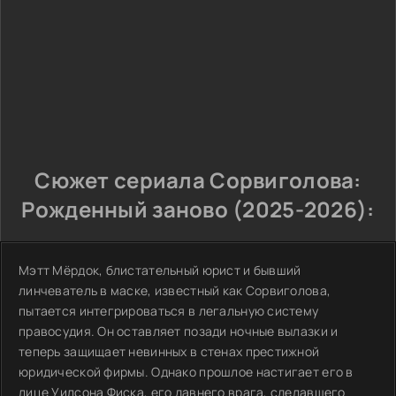
Сюжет сериала Сорвиголова:
Рожденный заново (2025-2026):
Мэтт Мёрдок, блистательный юрист и бывший
линчеватель в маске, известный как Сорвиголова,
пытается интегрироваться в легальную систему
правосудия. Он оставляет позади ночные вылазки и
теперь защищает невинных в стенах престижной
юридической фирмы. Однако прошлое настигает его в
лице Уилсона Фиска, его давнего врага, сделавшего