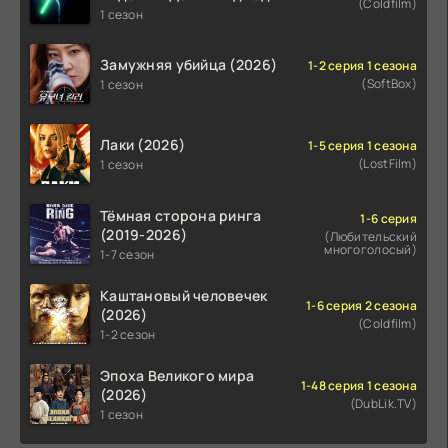
(Coldfilm)
(2026)
1 сезон
Замужняя убийца (2026)
1-2 серия 1 сезона
(SoftBox)
1 сезон
Лаки (2026)
1-5 серия 1 сезона
(LostFilm)
1 сезон
Тёмная сторона ринга
1-6 серия
(2019-2026)
(Любительский
многоголосый)
1-7 сезон
Каштановый человечек
1-6 серия 2 сезона
(2026)
(Coldfilm)
1-2 сезон
Эпоха Великого мира
1-48 серия 1 сезона
(2026)
(DubLik.TV)
1 сезон