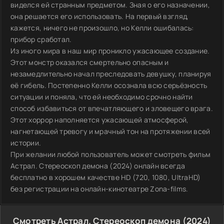
виделся ей странным предметом. Зная о его назначении,
она решается его использовать. На первый взгляд,
кажется, ничего не произошло, но Келли ошибалась:
прибор сработал.
Из иного мира в наш мир проникло ужасающее создание.
Этот монстр оказался смертельно опасным и
незамедлительно начал преследовать девушку, планируя
её гибель. Постепенно Келли осознала всю серьёзность
ситуации и поняла, что ей необходимо срочно найти
способ избавиться от впечатляющего и зловещего врага.
Этот хоррор наполняется ужасающей атмосферой,
нагнетающей тревогу и мрачный тон на протяжении всей
истории.
При желании любой пользователь может смотреть фильм
Астрал. Стереоскоп демона (2024) онлайн всегда
бесплатно в хорошем качестве HD (720, 1080, UltraHD)
без регистрации на онлайн-кинотеатре Zona-films.
Смотреть Астрал. Стереоскоп демона (2024)