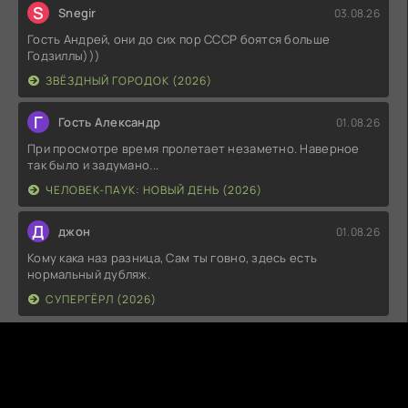
S
Snegir
03.08.26
Гость Андрей, они до сих пор СССР боятся больше
Годзиллы)))
ЗВЁЗДНЫЙ ГОРОДОК (2026)
Г
Гость Александр
01.08.26
При просмотре время пролетает незаметно. Наверное
так было и задумано...
ЧЕЛОВЕК-ПАУК: НОВЫЙ ДЕНЬ (2026)
Д
джон
01.08.26
Кому кака наз разница, Сам ты говно, здесь есть
нормальный дубляж.
СУПЕРГЁРЛ (2026)