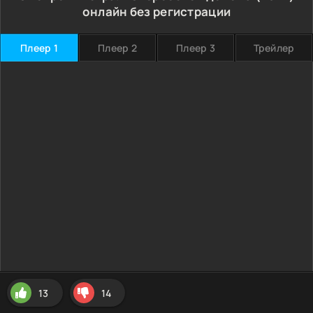
онлайн без регистрации
Плеер 1
Плеер 2
Плеер 3
Трейлер
13
14