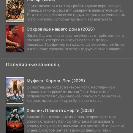
Один адвокат, чьи методы работы давно перешагнули
границы закона, решает провернуть деликатное дело.
Для этого он обращается к двум не слишком удачливым
исполнителям, которые привыкли зарабатывать
Сокровище нашего дома (2026)
Жизнь Сварны — это попытка убежать от собственного
прошлого, которое она хочет оставить позади
навсегда. Пройдя через годы, когда её ремеслом было
выполнение заказов, от которых другие отказывались,
Популярные за месяц
Муфаса: Король Лев (2025)
Осиротевший Муфаса знакомится с наследником
королевских кровей по имени Така. Вместе они
отправляются в судьбоносное опасное путешествие,
которое проверит их дружбу на прочность.
Хищник: Планета смерти (2025)
Хищник Дек, изгнанный из клана, отправляется на
опасную планету Калиск. Он стремится доказать
своему отцу и всему племени, что достоин быть частью
клана. Он встречает загадочную девушку Тию и