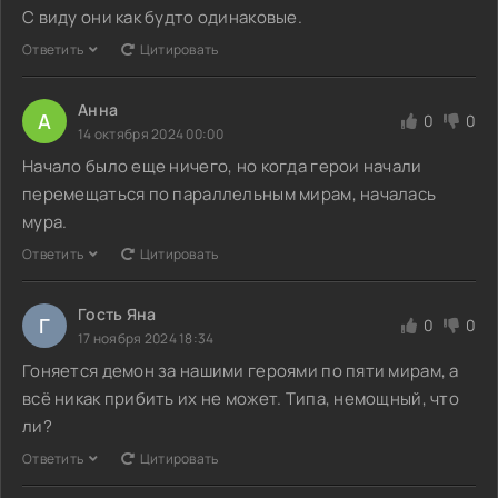
С виду они как будто одинаковые.
Ответить
Цитировать
Анна
А
0
0
14 октября 2024 00:00
Начало было еще ничего, но когда герои начали
перемещаться по параллельным мирам, началась
мура.
Ответить
Цитировать
Гость Яна
Г
0
0
17 ноября 2024 18:34
Гоняется демон за нашими героями по пяти мирам, а
всё никак прибить их не может. Типа, немощный, что
ли?
Ответить
Цитировать