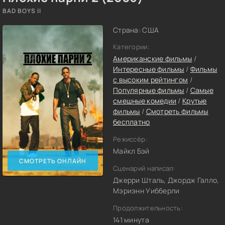
BAD BOYS II
Страна: США
Категории:
Американские фильмы
/
Интересные фильмы
/
Фильмы
с высоким рейтингом
/
Популярные фильмы
/
Самые
смешные комедии
/
Крутые
фильмы
/
Смотреть фильмы
бесплатно
Режиссёр:
Майкл Бэй
СМОТРЕТЬ ОНЛАЙН
Сценарий написал:
Джерри Шталь, Джордж Галло,
Мэриэнн Уибберли
Продолжительность:
141 минута