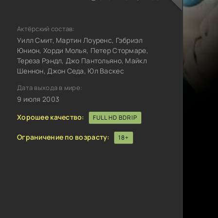
Актёрский состав:
Уилл Смит, Мартин Лоуренс, Гэбриэл
Юнион, Хорди Молья, Петер Стормаре,
Тереза Рэндл, Джо Пантольяно, Майкл
Шеннон, Джон Седа, Юл Васкес
Дата выхода в мире:
9 июля 2003
Хорошее качество:
FULL HD BDRIP
Ограничение по возрасту:
18+