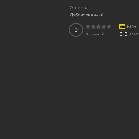
Озвучка:
Дублированный
0
6.6
0
Голосов:
(27441