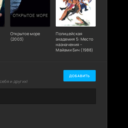
Открытое море
Полицейская
(2003)
академия 5: Место
назначения –
Майами Бич (1988)
ДОБАВИТЬ
ебя и других!