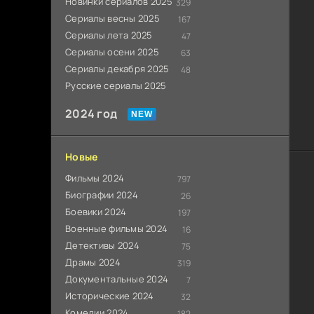
Новинки сериалов 2025
329
Сериалы весны 2025
167
Сериалы лета 2025
47
Сериалы осени 2025
63
Сериалы декабря 2025
48
Русские сериалы 2025
2024 год
Новые
Фильмы 2024
797
Биографии 2024
26
Боевики 2024
197
Военные фильмы 2024
16
Детективы 2024
75
Драмы 2024
319
Документальные 2024
7
Исторические 2024
32
Комедии 2024
182