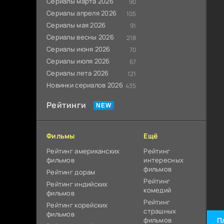
Сериалы марта 2026
90
Сериалы апреля 2026
105
Сериалы мая 2026
91
Сериалы весны 2026
218
Сериалы июня 2026
70
Сериалы июля 2026
67
Сериалы лета 2026
121
Новинки сериалов 2026
435
Рейтинги
Фильмы
Ещё
Рейтинг американских
Рейтинг
фильмов
интересных
фильмов
Рейтинг дорам
Рейтинг
Рейтинг индийских
комедий
фильмов
Рейтинг
Рейтинг корейских
страшных
фильмов
фильмов
П