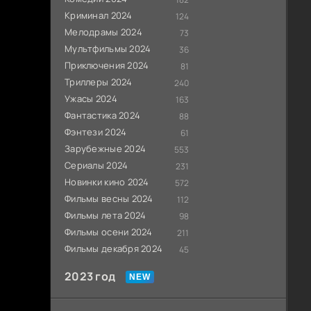
Криминал 2024
124
Мелодрамы 2024
73
Мультфильмы 2024
36
Приключения 2024
81
Триллеры 2024
240
Ужасы 2024
163
Фантастика 2024
88
Фэнтези 2024
61
Зарубежные 2024
553
Сериалы 2024
231
Новинки кино 2024
572
Фильмы весны 2024
112
Фильмы лета 2024
98
Фильмы осени 2024
211
Фильмы декабря 2024
45
2023 год