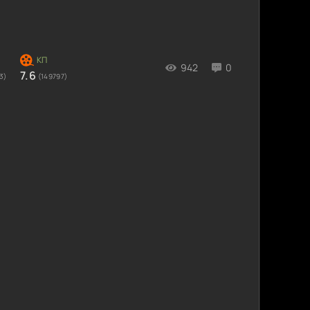
942
0
7.6
3)
(149797)