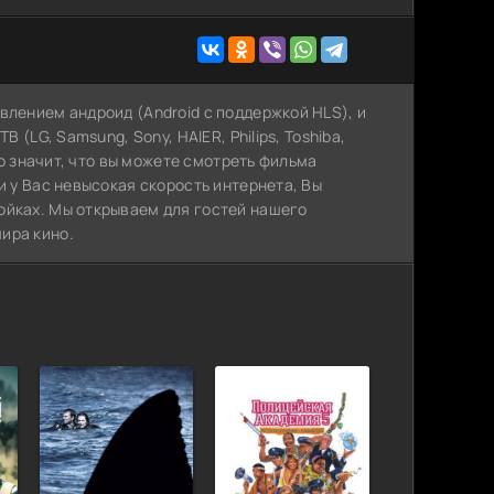
влением андроид (Android с поддержкой HLS), и
 (LG, Samsung, Sony, HAIER, Philips, Toshiba,
Это значит, что вы можете cмотреть фильма
и у Вас невысокая скорость интернета, Вы
ойках. Мы открываем для гостей нашего
ира кино.