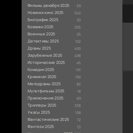
Фильмы декабря 2025
59
Новинки кино 2025
542
Биографии 2025
30
Боевики 2025
205
Военные 2025
25
Детективы 2025
102
Драмы 2025
400
Зарубежные 2025
498
Исторические 2025
45
Комедии 2025
191
Криминал 2025
190
Мелодрамы 2025
83
Мультфильмы 2025
18
Приключения 2025
69
Триллеры 2025
238
Ужасы 2025
138
Фантастические 2025
72
Фэнтези 2025
72