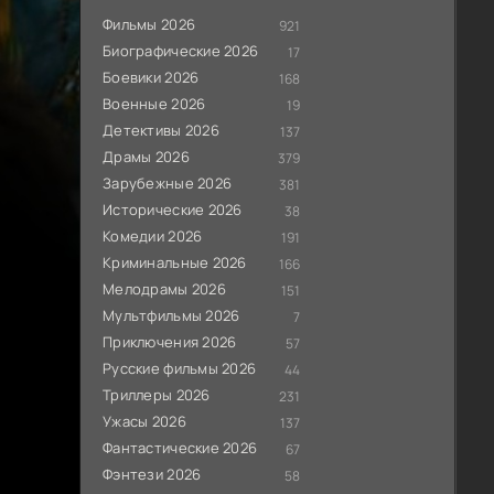
Фильмы 2026
921
Биографические 2026
17
Боевики 2026
168
Военные 2026
19
Детективы 2026
137
Драмы 2026
379
Зарубежные 2026
381
Исторические 2026
38
Комедии 2026
191
Криминальные 2026
166
Мелодрамы 2026
151
Мультфильмы 2026
7
Приключения 2026
57
Русские фильмы 2026
44
Триллеры 2026
231
Ужасы 2026
137
Фантастические 2026
67
Фэнтези 2026
58